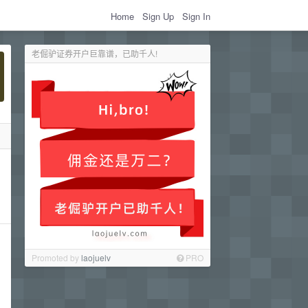
Home
Sign Up
Sign In
老倔驴证券开户巨靠谱，已助千人!
Promoted by
laojuelv
PRO