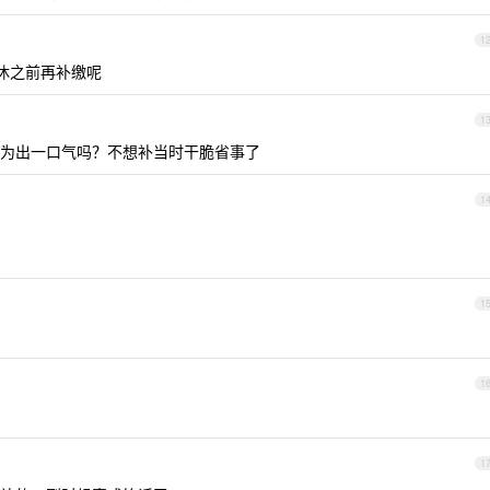
1
休之前再补缴呢
1
为出一口气吗？不想补当时干脆省事了
1
1
1
1