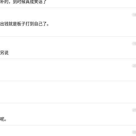
补的，到时候真成笑话了
1
出钱就是板子打到自己了。
1
另说
2
2
呢。
2