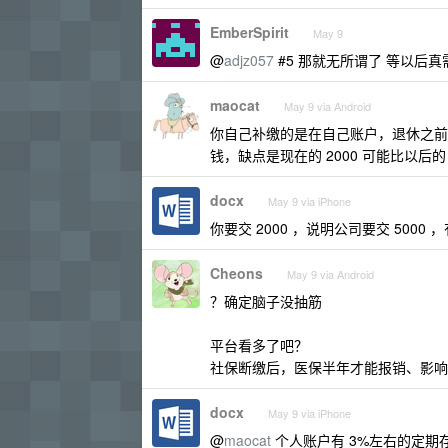
EmberSpirit
May 9
@
adjz057
#5 那就无所谓了 等以后真
maocat
May 9 via Android
你自己补缴的是在自己账户，退休之前
钱，缺点是现在的 2000 可能比以后的 
docx
May 9 via iPhone
你要交 2000 ，说明公司要交 50
Cheons
May 9 via Android
？确定脑子没抽筋
平台看多了吧？
社保断缴后，医保半年才能报销、影响
docx
May 9 via iPhone
@
maocat
个人账户有 3%左右的定期存