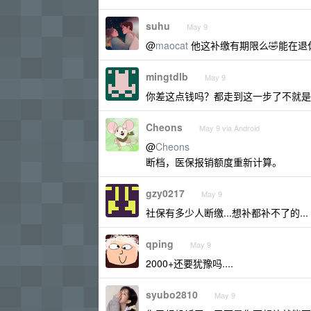
suhu
May 9
@
maocat
他这补缴有期限么🤣能在退
mingtdlb
May 9
你差这点钱吗？都走到这一步了不就是
Cheons
May 9 via Android
@
Cheons
断档，医保报销额度重新计算。
gzy0217
May 9
社保有多少人断缴...想补都补不了的...
qping
May 9
2000+还要犹豫吗....
syubo2810
May 9