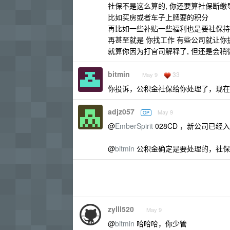
社保不是这么算的, 你还要算社保断
比如买房或者车子上牌要的积分
再比如一些补贴一些福利也是要社保持
再甚至就是 你找工作 有些公司就让
就算你因为打官司解释了, 但还是会稍
bitmin
33
May 9
你投诉，公积金社保给你处理了，现在
adjz057
May 9
OP
@
EmberSpirit
028CD ，新公司已
@
bitmin
公积金确定是要处理的，社保
zylll520
May 9
@
bitmin
哈哈哈，你少管