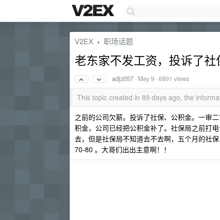
V2EX
职场话题
›
老东家不发工资，投诉了社
adjz057
·
May 9
· 6891 views
This topic created in 89 days ago, the infor
之前的公司欠薪。投诉了社保、公积金。一审二
积金，公司已经把公积金补了。社保局之前打电
去，但是社保局不知道去不去啊，五个月的社保，
70-80 。大哥们出出主意啊！！