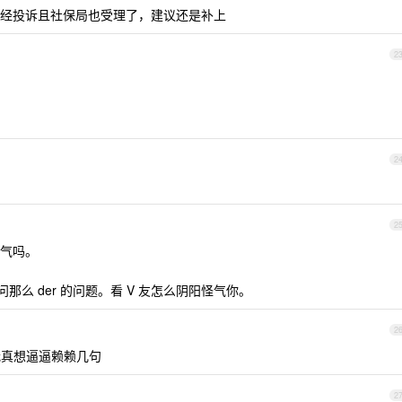
经投诉且社保局也受理了，建议还是补上
2
2
2
气吗。
那么 der 的问题。看 V 友怎么阴阳怪气你。
2
我真想逼逼赖赖几句
2