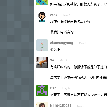
如果没投诉到社保，那就无所畏了。已
zeex
May 9
现在社保费是由税务局征收
最后打电话咨询下
zhumengyang
May 9
撤诉吧
94
May 9
有啥好纠结的，你投诉不就是为了这口
周末要上班本来怨气就大，OP 你还来问
ttsh
May 9
笑死了，不是 v 站不可以人身攻击，
h1104350235
May 9