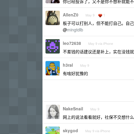
你已经投诉了，又不是你不想补就能不
AllenZ0
1
May 9
板子可以打别人，但不能打自己。自己
@
mingtdlb
leo72638
May 9 via iPhone
不差钱的话建议还是补上，实在没钱就
h3ral
May 9
有啥好犹豫的
NakeSnail
May 9
网上的说法看看就好，社保不交想什么
skygod
May 9 via iPhone