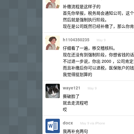
补缴流程是这样子的
首先你举报，税务局会通知公司，这个
然后就是强制执行阶段。
现在是公司既然已经补缴了，那么你肯
h1104350235
May 9
仔细看了一遍，移交稽核科。
现在还没有到强制阶段，你想省钱的话
不过退一步说，你出 2000 ，公司肯定
而且补缴后你可以退税，医保账户的钱
我觉得挺划算的
waye121
May 9
撕破脸了
就去走流程吧
哎
docx
May 9 via iPhone
我再补充两句