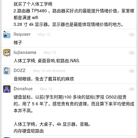
就买了个人体工学椅
2.路由器 TP5480 ，路由器买好点的最能提升情绪价值，家里哪
都是满速 wifi
3.28 寸 4k 显示器。显示器也是最能体现情绪价值的地方。
llsquaer
May 13
41
梯子
lujiaosama
May 13
42
人体工学椅, 桌面音响,软路由,NAS.
DOZZ
May 14 via Android
43
音频眼镜，免去了戴耳机的麻烦
Donahue
May 14
44
键盘鼠标，以前(学生时期)100 多块的鼠标(罗技 G502)挺贵
的，用了 5 6 年了，感觉贵有贵的道理，而且算下来平均使用成
本并不高。
人体工学椅，大桌子，4k 显示器，音箱。
内存硬盘软路由