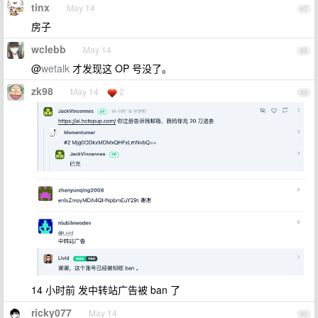
tinx
May 14
87
房子
wclebb
May 14
88
@
wetalk
才发现这 OP 号没了。
zk98
May 14
2
89
14 小时前 发中转站广告被 ban 了
ricky077
May 14
90