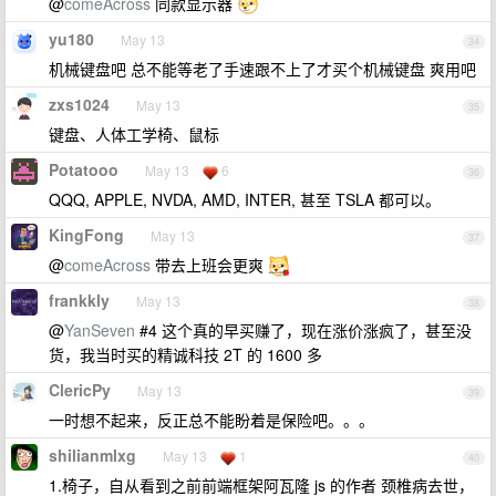
@
comeAcross
同款显示器
yu180
May 13
34
机械键盘吧 总不能等老了手速跟不上了才买个机械键盘 爽用吧
zxs1024
May 13
35
键盘、人体工学椅、鼠标
Potatooo
May 13
6
36
QQQ, APPLE, NVDA, AMD, INTER, 甚至 TSLA 都可以。
KingFong
May 13
37
@
comeAcross
带去上班会更爽
frankkly
May 13
38
@
YanSeven
#4 这个真的早买赚了，现在涨价涨疯了，甚至没
货，我当时买的精诚科技 2T 的 1600 多
ClericPy
May 13
39
一时想不起来，反正总不能盼着是保险吧。。。
shilianmlxg
May 13
1
40
1.椅子，自从看到之前前端框架阿瓦隆 js 的作者 颈椎病去世，