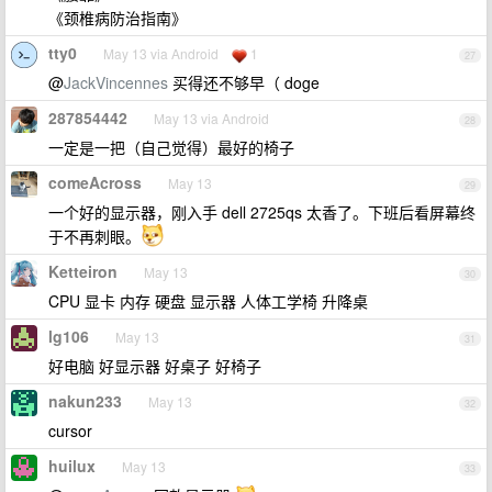
《颈椎病防治指南》
tty0
May 13 via Android
1
27
@
JackVincennes
买得还不够早（ doge
287854442
May 13 via Android
28
一定是一把（自己觉得）最好的椅子
comeAcross
May 13
29
一个好的显示器，刚入手 dell 2725qs 太香了。下班后看屏幕终
于不再刺眼。
Ketteiron
May 13
30
CPU 显卡 内存 硬盘 显示器 人体工学椅 升降桌
lg106
May 13
31
好电脑 好显示器 好桌子 好椅子
nakun233
May 13
32
cursor
huilux
May 13
33