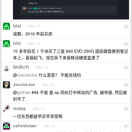
lzlsl
May 14
92
成都，2016 年前买房
lzlsl
May 14
93
10 多年前花 1 千块买了三星 840 EVO 250G 固态硬盘换到笔记
本上，直接起飞，现在拆下来装移动硬盘盒里了
ShiBuYi
May 14
94
@
JoeJoeJoe
什么意思？ 不能充钱吗
JoeJoeJoe
May 14
95
@
gotOwt
#94 不是 是 op 四处打中转站的广告, 被举报, 然后被
封号了.
realpg
May 14
96
一切东西都是早买早享受啊
csfreshman
May 14
97