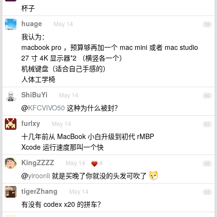
杯子
huage
May 14
59
我认为：
macbook pro ，预算够再加一个 mac mini 或者 mac studio
27 寸 4K 显示器*2 （横竖各一个）
机械键盘（适合自己手感的）
人体工学椅
ShiBuYi
May 14
60
@
KFCVIVO50
这种为什么被封？
furlxy
May 14
61
十几年前从 MacBook 小白升级到初代 rMBP
Xcode 运行速度那叫一个快
KingZZZZ
May 14
4
62
@
yiroonli
就是买晚了你就没的头发可吹了
tigerZhang
May 14
63
有没有 codex x20 的拼车？