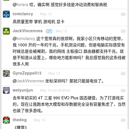
@
forisra
哎，确实啊 感觉好多钱是冲动消费和智商税
tomclancy
May 13
22
高质量宽带 掌机 游戏机 显卡
JackVincennes
May 13
OP
23
@
tomclancy
这个宽带真的很烦啊，我家小区只有移动的宽带，
我 1000 开的一年的千兆，手机测没问题，但是电脑实际感受有
时候总是会被阉割，我的网线 主板接口 路由器都支持千兆，就
是不知道从设置上，哪些地方能影响吗？我总感觉我的这条线被
很多人用
GyroZeppeli13
May 13
24
@
JackVincennes
坐标深圳吗？那就只能接电信了。
weiyunjun
May 13 via Android
25
去年年初买的 4T 三星 990 EVO Plus 固态硬盘，为了打游戏买
的，现在让我跑本地大模型和存数据完全没有容量焦虑了，当然
也装了很多游戏。
thedog
May 13
26
《腰靠》