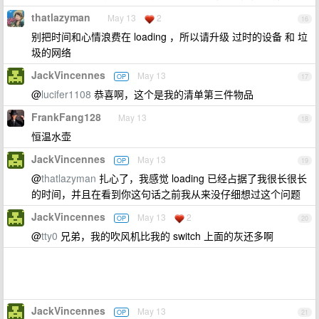
thatlazyman
May 13
2
16
别把时间和心情浪费在 loading ，所以请升级 过时的设备 和 垃
圾的网络
JackVincennes
May 13
OP
17
@
lucifer1108
恭喜啊，这个是我的清单第三件物品
FrankFang128
May 13
18
恒温水壶
JackVincennes
May 13
OP
19
@
thatlazyman
扎心了，我感觉 loading 已经占据了我很长很长
的时间，并且在看到你这句话之前我从来没仔细想过这个问题
JackVincennes
May 13
2
OP
20
@
tty0
兄弟，我的吹风机比我的 switch 上面的灰还多啊
JackVincennes
May 13
OP
21