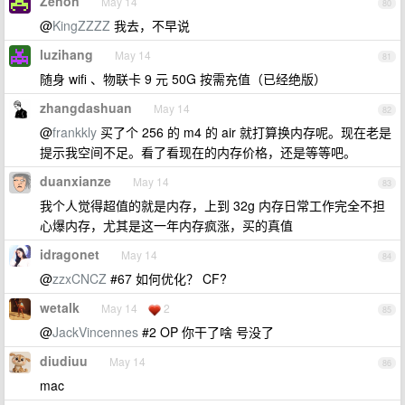
Zenon
May 14
80
@
KingZZZZ
我去，不早说
luzihang
May 14
81
随身 wifi 、物联卡 9 元 50G 按需充值（已经绝版）
zhangdashuan
May 14
82
@
frankkly
买了个 256 的 m4 的 air 就打算换内存呢。现在老是
提示我空间不足。看了看现在的内存价格，还是等等吧。
duanxianze
May 14
83
我个人觉得超值的就是内存，上到 32g 内存日常工作完全不担
心爆内存，尤其是这一年内存疯涨，买的真值
idragonet
May 14
84
@
zzxCNCZ
#67 如何优化？ CF?
wetalk
May 14
2
85
@
JackVincennes
#2 OP 你干了啥 号没了
diudiuu
May 14
86
mac