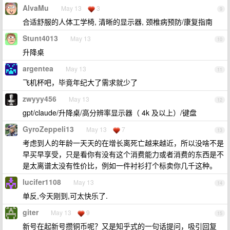
AlvaMu
May 13
3
9
合适舒服的人体工学椅, 清晰的显示器, 颈椎病预防/康复指南
Stunt4013
May 13
10
升降桌
argentea
May 13
11
飞机杯吧，毕竟年纪大了需求就少了
zwyyy456
May 13
12
gpt/claude/升降桌/高分辨率显示器（ 4k 及以上）/键盘
GyroZeppeli13
May 13
7
13
考虑到人的年龄一天天的在增长离死亡越来越近，所以没啥不是
早买早享受，只是看你有没有这个消费能力或者消费的东西是不
是太离谱太没有性价比，例如一件衬衫打个标卖你几千这种。
lucifer1108
May 13
14
单反,今天刚到,可太快乐了.
giter
May 13
9
15
新号在起新号攒铜币呢？又是知乎式的一句话提问，吸引回复