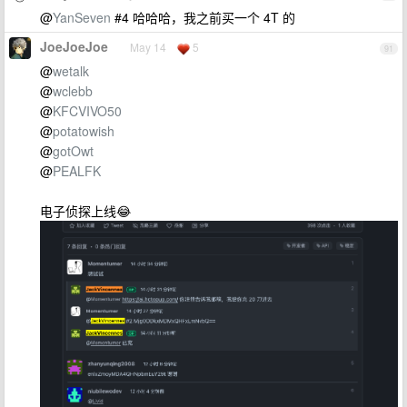
@
YanSeven
#4 哈哈哈，我之前买一个 4T 的
JoeJoeJoe
May 14
5
91
@
wetalk
@
wclebb
@
KFCVIVO50
@
potatowish
@
gotOwt
@
PEALFK
电子侦探上线😂