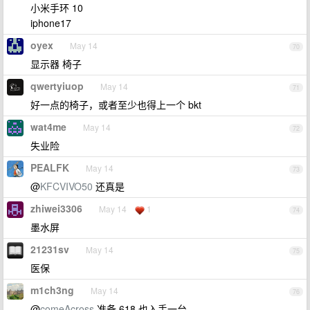
小米手环 10
iphone17
oyex
May 14
70
显示器 椅子
qwertyiuop
May 14
71
好一点的椅子，或者至少也得上一个 bkt
wat4me
May 14
72
失业险
PEALFK
May 14
73
@
KFCVIVO50
还真是
zhiwei3306
May 14
1
74
墨水屏
21231sv
May 14
75
医保
m1ch3ng
May 14
76
@
comeAcross
准备 618 也入手一台