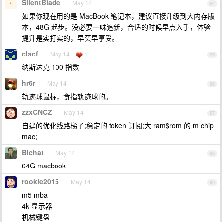
SilentBlade
May 14
64
如果你现在用的是 MacBook 笔记本，建议直接升级到大内存版
本，48G 起步。没必要一味追新，合适的时候早点入手，体验
提升是实打实的，早买早享受。
clacf
May 14
1
65
纳斯达克 100 指数
hr6r
May 14
66
轨迹球鼠标，食指轨迹球的。
zzxCNCZ
May 14
67
自建的优化线路梯子;稳定的 token 订阅;大 ram$rom 的 m chip
mac;
Bichat
May 14
68
64G macbook
rookie2015
May 14
69
m5 mba
4k 显示器
机械键盘