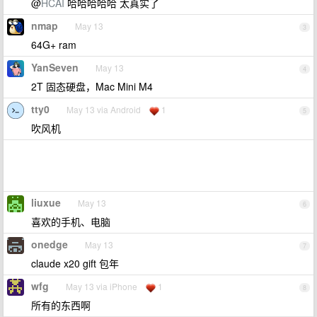
@
HCAI
哈哈哈哈哈 太真实了
nmap
May 13
3
64G+ ram
YanSeven
May 13
4
2T 固态硬盘，Mac Mini M4
tty0
May 13 via Android
1
5
吹风机
liuxue
May 13
6
喜欢的手机、电脑
onedge
May 13
7
claude x20 gift 包年
wfg
May 13 via iPhone
1
8
所有的东西啊