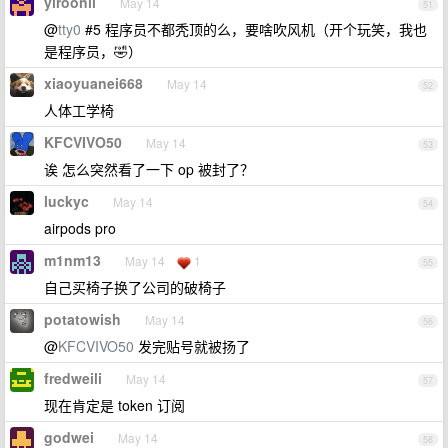
yiroonli
May 14
51
@
tty0
#5 程序员不都秃顶的么，要啥吹风机（开个玩笑，我也
是程序员，🤣）
xiaoyuanei668
May 14
52
人体工学椅
KFCVIVO50
May 14
53
诶 怎么突然看了一下 op 被封了？
luckyc
May 14
54
airpods pro
m1nm13
May 14
1
55
自己买椅子换了公司的破椅子
potatowish
May 14
56
@
KFCVIVO50
发完贴号就被扬了
fredweili
May 14
57
现在肯定是 token 订阅
godwei
May 14
58