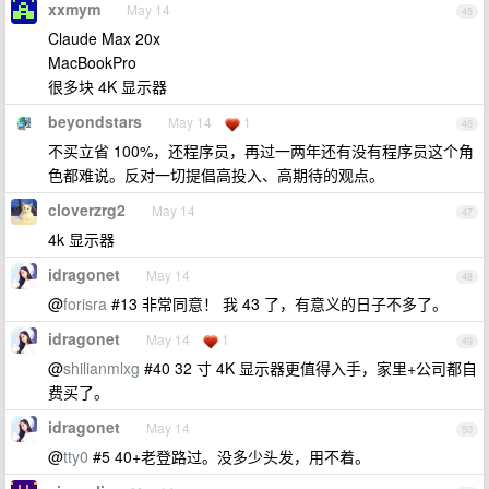
xxmym
May 14
45
Claude Max 20x
MacBookPro
很多块 4K 显示器
beyondstars
May 14
1
46
不买立省 100%，还程序员，再过一两年还有没有程序员这个角
色都难说。反对一切提倡高投入、高期待的观点。
cloverzrg2
May 14
47
4k 显示器
idragonet
May 14
48
@
forisra
#13 非常同意！ 我 43 了，有意义的日子不多了。
idragonet
May 14
1
49
@
shilianmlxg
#40 32 寸 4K 显示器更值得入手，家里+公司都自
费买了。
idragonet
May 14
50
@
tty0
#5 40+老登路过。没多少头发，用不着。