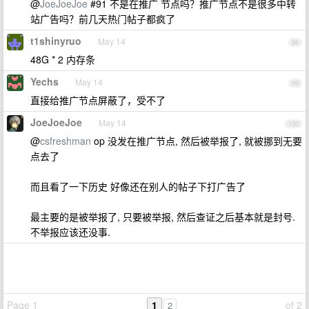
@
JoeJoeJoe
#91 不是在推广 节点吗？推广节点不是很多中转
站广告吗？前几天热门帖子都疯了
t1shinyruo
May 14
98
48G * 2 内存条
Yechs
May 14
99
直接给推广节点屏蔽了，受不了
JoeJoeJoe
May 14
100
@
csfreshman
op 没发在推广节点, 然后被举报了, 就被挪到无要
点去了
而且看了一下历史 好像还在别人的帖子下打广告了
最主要的是被举报了, 只要被举报, 然后查证之后基本就是封号.
不举报应该还没事.
Page 1
1
of 2
2