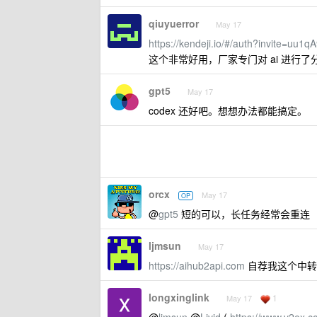
qiuyuerror
May 17
https://kendeji.io/#/auth?invite=uu1qA
这个非常好用，厂家专门对 ai 进行了
gpt5
May 17
codex 还好吧。想想办法都能搞定。
orcx
May 17
OP
@
gpt5
短的可以，长任务经常会重连
ljmsun
May 17
https://aihub2api.com
自荐我这个中转
longxinglink
1
May 17