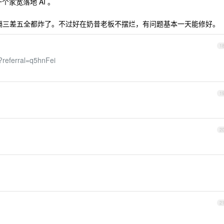
个家宽落地 AI 。
隔三差五全都炸了。不过好在奶昔老板不摆烂，有问题基本一天能修好。
1
r?referral=q5hnFei
1
2
2