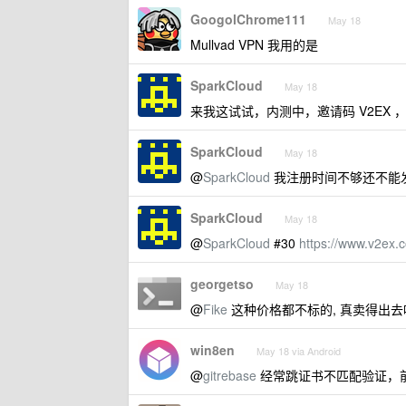
GoogolChrome111
May 18
Mullvad VPN 我用的是
SparkCloud
May 18
来我这试试，内测中，邀请码 V2EX ，美
SparkCloud
May 18
@
SparkCloud
我注册时间不够还不能发链接，b
SparkCloud
May 18
@
SparkCloud
#30
https://www.v2ex.
georgetso
May 18
@
Fike
这种价格都不标的, 真卖得出去
win8en
May 18 via Android
@
gitrebase
经常跳证书不匹配验证，前两