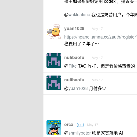
楼主如果想要稳定用 codex ，建议买一
@
waklealone
我也是奶昔用户，今年
yuan1028
May 17
https://npanel.amna.cc/zauth/registe
稳稳用了 7 年了～
nulibaofu
May 17
@
Fike
TAG 咋样，但是看价格蛮贵的
nulibaofu
May 17
@
yuan1028
月付多少
orcx
May 17
OP
@
shmilypeter
啥是家宽落地 AI