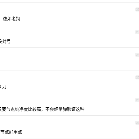
2
即可，稳如老狗
2
没封号
2
2
6 刀
2
，只要节点纯净度比较高，不会经常弹验证这种
2
国节点好用点