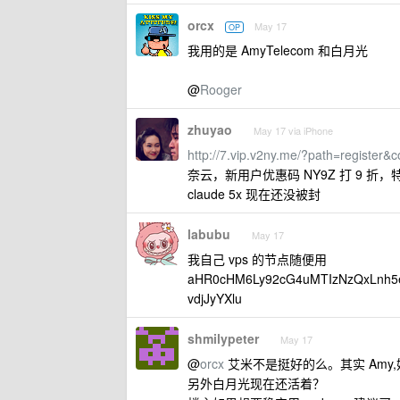
orcx
May 17
OP
我用的是 AmyTelecom 和白月光
@
Rooger
zhuyao
May 17 via iPhone
http://7.vip.v2ny.me/?path=registe
奈云，新用户优惠码 NY9Z 打 9
claude 5x 现在还没被封
labubu
May 17
我自己 vps 的节点随便用
aHR0cHM6Ly92cG4uMTIzNzQxLnh
vdjJyYXlu
shmilypeter
May 17
@
orcx
艾米不是挺好的么。其实 Amy
另外白月光现在还活着？