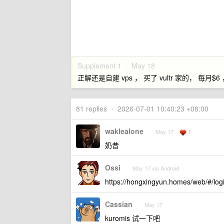
Supplement 1 ·
May 18
正解还是自建 vps ， 买了 vultr 家的， 每月$6 
81 replies
•
2026-07-01 10:40:23 +08:00
waklealone
1
May 17
奶昔
Ossi
May 17 via Android
https://hongxingyun.homes/web/#/l
Cassian
May 17
kuromis 试一下吧