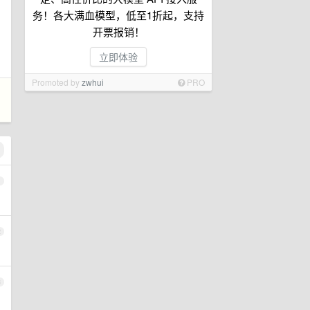
务！各大满血模型，低至1折起，支持
开票报销！
立即体验
Promoted by
zwhui
PRO
1
2
3