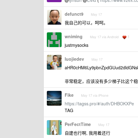
@
ljmsun
@
Livid
(
https://www.v2ex.
defunct9
May 17
我自己的可以，呵呵。
wniming
1
May 17 via Android
justmysocks
luojiedev
May 17
aHR0cHM6Ly9pbnZpdGUud2dldGNs
非常稳定，应该没有多少梯子比这个稳
Fike
May 17 via iPhone
https://tagss.pro/#/auth/DHBOKXPe
TAG
PerFectTime
May 17
自建也行啊, 我用着还行