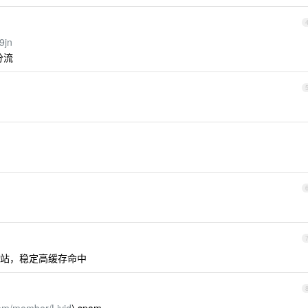
9jn
分流
站，稳定高缓存命中