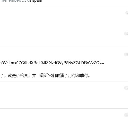
com/member/Livid
) spam
1
1
b3VkLmx0ZC9hdXRoL3JlZ2lzdGVyP2NvZGU9RnVvZQ==
了，就是价格贵，并且最近它们取消了月付和季付。
1
1