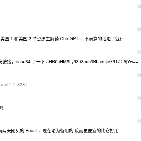
2
2
国 1 和美国 2 节点原生解锁 ChatGPT ，不满意的话退了就行
3
ase64 了一下 aHR0cHM6Ly93d3cuc3BhcmtjbG91ZC5jYw==
3
com/t/1213261
3
吗
3
天刚买的 Boost ，现在沦为备用的 反而更便宜的比它好用