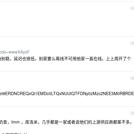
1
1
r&code=wwwXAysF
 折，特别稳，延迟也很低，别家要么离线不可用他家一直在线。上上周开了个
1
5ei9ERDNCREQxQi1EMDc0LTQxNUUtQTFDNy0zMzc2NEE3M0RBRDE
1
,奶昔，Imm ，库洛米，几乎都是一家或者说他们的上游供应商都差不多。