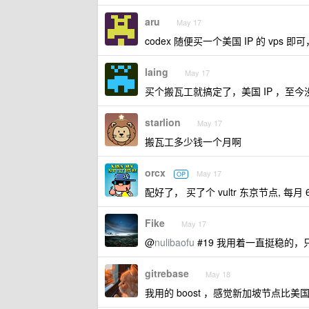
aru
May 17
codex 随便买一个美国 IP 的 vps 
laing
May 17
买个搬瓦工就搞定了，美国 IP ，至今
starlion
May 17
搬瓦工多少钱一个月啊
orcx
May 17
OP
配好了， 买了个 vultr 东京节点, 每月 
Fike
May 17
@
nulibaofu
#19 我用着一直挺稳的
gitrebase
May 18
我用的 boost ，感觉新加坡节点比美