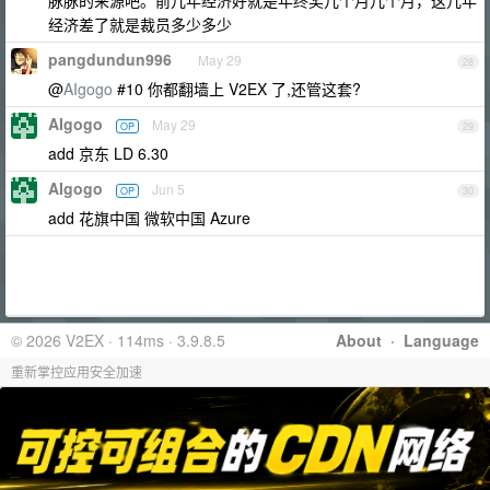
脉脉的来源吧。前几年经济好就是年终奖几个月几个月，这几年
经济差了就是裁员多少多少
pangdundun996
May 29
28
@
AIgogo
#10 你都翻墙上 V2EX 了,还管这套?
AIgogo
May 29
OP
29
add 京东 LD 6.30
AIgogo
Jun 5
OP
30
add 花旗中国 微软中国 Azure
© 2026 V2EX · 114ms · 3.9.8.5
About
·
Language
重新掌控应用安全加速