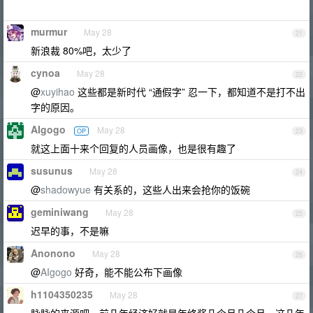
murmur
May 28
21
新浪裁 80%吧，太少了
cynoa
May 28
22
@
xuyihao
这些都是新时代 “通假字” 忍一下，都知道不是打不出
字的原因。
AIgogo
May 28
OP
23
就这上面十来个回复的人员画像，也是很有趣了
susunus
May 28
24
@
shadowyue
有关系的，这些人出来会抢你的饭碗
geminiwang
May 28
25
迟早的事，不是嘛
Anonono
May 28
26
@
AIgogo
好奇，能不能公布下画像
h1104350235
May 28
27