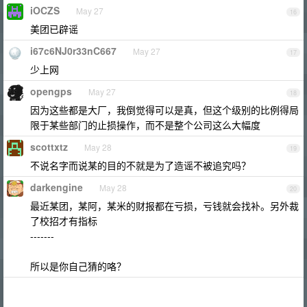
iOCZS
May 27
16
美团已辟谣
i67c6NJ0r33nC667
May 27
17
少上网
opengps
May 27
18
因为这些都是大厂，我倒觉得可以是真，但这个级别的比例得局
限于某些部门的止损操作，而不是整个公司这么大幅度
scottxtz
May 28
19
不说名字而说某的目的不就是为了造谣不被追究吗？
darkengine
May 28
20
最近某团，某阿，某米的财报都在亏损，亏钱就会找补。另外裁
了校招才有指标
-------
所以是你自己猜的咯？