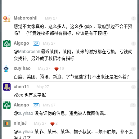
Maboroshii
May 27
6
感觉不太像真的，这么多人，这么多 gdp ，政府那边不会干预
吗？ （毕竟连校招都得有指标，应该是有干预吧）
AIgogo
May 27
OP
7
@
Maboroshii
最近某团，某阿，某米的财报都在亏损，亏钱就
会找补。另外裁了校招才有指标
xuyihao
May 27
16
8
百度、美团、腾讯、新浪、字节这些字打不出来还是怎么着？
chen11
May 27
9
v2ex 也有文字狱
AIgogo
May 27
OP
10
@
xuyihao
没有证伪的信息，避免被人截图传谣...
ninjaJ
May 27
2
11
@
xuyihao
某节、某米、某华、帽子叔叔......烦不胜烦，都不会
说人话了