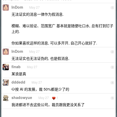
InDom
May 27
1
无法证实的消息一律作为假消息.
模糊、难以验证、范围宽广 基本就是随便吐口水, 总有打到钉子
上的.
你如果喜欢这样的消息, 可以多开开, 自己开心就好了.
InDom
May 27
2
无法证实也无法证伪的, 也是假消息.
finab
May 27
3
某浪是真
dddedd
May 27
4
🐶按 AI 的发展，裁 50%都是少了的
shadowyue
May 27
1
5
我进都进不去这些公司，裁员跟我更没关系了