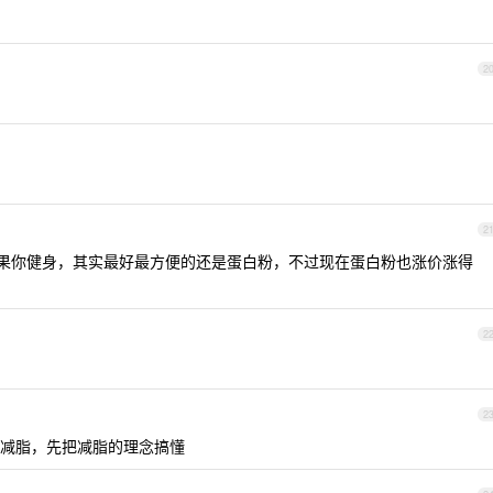
2
2
，如果你健身，其实最好最方便的还是蛋白粉，不过现在蛋白粉也涨价涨得
2
2
减脂，先把减脂的理念搞懂