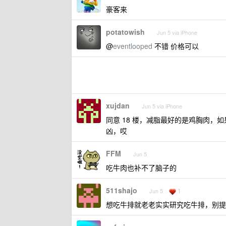
豪客来
potatowish
Jun 5 via iPhone
@
eventlooped
不错 价格可以
xujdan
Jun 5 via iPhone
同意 18 楼，减脂最好的是鸡胸肉
凶，哎
FFM
Jun 5
吃牛肉也补不了脑子的
511shajo
1
Jun 5
想吃牛排就老老实实研究吃牛排，别提