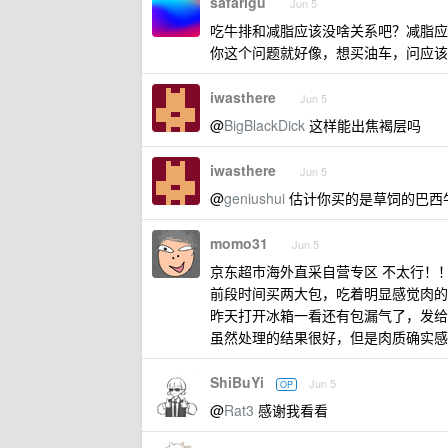
safarigu
Jun 5
吃牛排和减脂应该没啥关系吧？减脂应
你这个问题就好像，想买油车，问应该
iwasthere
Jun 5
@
BigBlackDick
这样能出焦褐层吗
iwasthere
Jun 5
@
geniushui
估计你买的是草饲的巴西
momo31
Jun 5
京东超市海外直采自营专区 不太行！
前段时间买两大包，吃着明显感觉肉的
昨天打开冰箱一看还有包漏气了，发给
虽然处理的结果很好，但是肉质确实感
ShiBuYi
Jun 5
OP
@
Rat3
感谢我看看