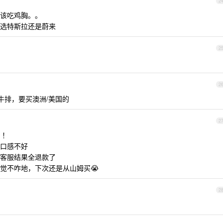
2
该吃鸡胸。。
选特斯拉还是蔚来
2
2
牛排，要买澳洲/美国的
2
！！
口感不好
客服结果全退款了
觉不咋地，下次还是从山姆买😭
2