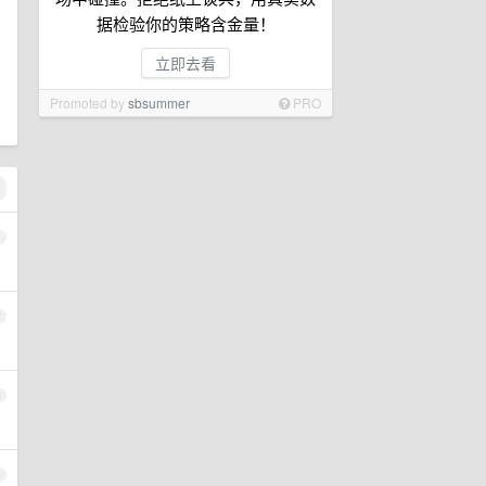
据检验你的策略含金量！
立即去看
Promoted by
sbsummer
PRO
1
2
3
4