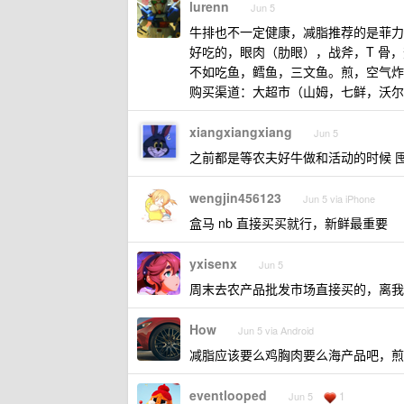
lurenn
Jun 5
牛排也不一定健康，减脂推荐的是菲力
好吃的，眼肉（肋眼），战斧，T 骨
不如吃鱼，鳕鱼，三文鱼。煎，空气炸
购买渠道：大超市（山姆，七鲜，沃尔
xiangxiangxiang
Jun 5
之前都是等农夫好牛做和活动的时候 囤一
wengjin456123
Jun 5 via iPhone
盒马 nb 直接买买就行，新鲜最重要
yxisenx
Jun 5
周末去农产品批发市场直接买的，离我
How
Jun 5 via Android
减脂应该要么鸡胸肉要么海产品吧，煎
eventlooped
1
Jun 5