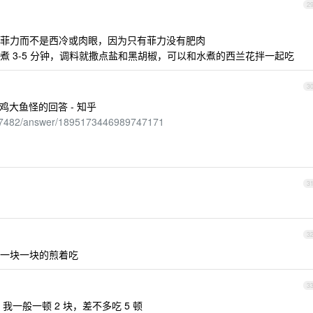
2
菲力而不是西冷或肉眼，因为只有菲力没有肥肉
 3-5 分钟，调料就撒点盐和黑胡椒，可以和水煮的西兰花拌一起吃
3
鸡大鱼怪的回答 - 知乎
237482/answer/1895173446989747171
3
3
一块一块的煎着吃
3
，我一般一顿 2 块，差不多吃 5 顿