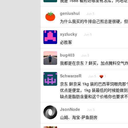
我是 1688 看附近哪里有冻库，问
geniushui
Jun 5
为什么我买的牛排自己煎总是很硬，但
xyzlucky
Jun 5
必胜客
bug403
Jun 5
我都是在京东 7 鲜买，加点腌料空气
SchwarzeR
1
Jun 5
京东 鲜京采 1kg 装的巴西草饲眼肉那
优点是便宜，1kg 装最低的时候能做到
缺点是脂肪含量和这个价格你也要求不
JsonNode
Jun 5
山姆、淘宝-萨鱼厨房