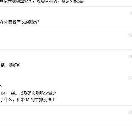
地址直接去现场整条买，现场看着切，减脂买板腱。
在外面餐厅吃的贼嫩？
1
1
炸锅，很好吃
1
个
 64 一袋。以及确实脂肪含量少
了什么，和带 M 的牛排没法比
1