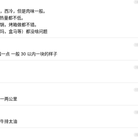
1
，西冷，但是肉味一般。
，热量都不低。
锅，烤箱做都不错。
玛，盒马等）都没啥问题
1
点 一般 30 以内一块的样子
1
1
一两公里
1
牛排太油
1