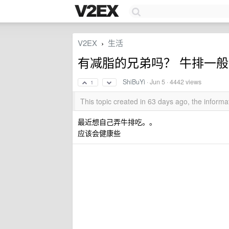
V2EX
生活
›
有减脂的兄弟吗？ 牛排一
ShiBuYi
·
Jun 5
· 4442 views
1
This topic created in 63 days ago, the infor
最近想自己弄牛排吃。。
应该会健康些