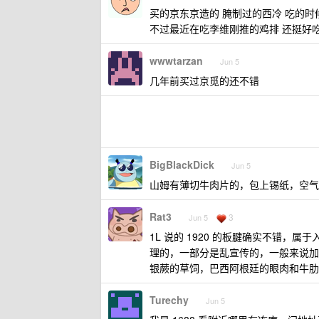
买的京东京造的 腌制过的西冷 吃的时
不过最近在吃李维刚推的鸡排 还挺好
wwwtarzan
Jun 5
几年前买过京觅的还不错
BigBlackDick
Jun 5
山姆有薄切牛肉片的，包上锡纸，空气炸
Rat3
3
Jun 5
1L 说的 1920 的板腱确实不错，
理的，一部分是乱宣传的，一般来说加个
银蕨的草饲，巴西阿根廷的眼肉和牛肋条，
Turechy
Jun 5