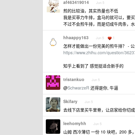
af463419014
Jun 5
煎的比较油，其实热量也不低
我是买菲力牛排，盒马的就可以，要买
不过不会煎牛排，而是切成牛肉条，水煮
hhaappy163
1
Jun 5
怎样才能做出一份完美的煎牛排？ - 公
https://www.zhihu.com/question/36
知乎上看到了 感觉挺适合新手的
tristankuo
Jun 5
@
SchwarzeR
还得是你, 牛逼
Skifary
Jun 5
去线下店里买牛里脊，让店家给你切成
leehomyhh
Jun 5
山姆 西冷薄切 一份 10 块吧，200 多