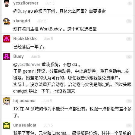
ycxzfforever
Jun 5
9
@
Busy
#3 麻烦问下佬，具体怎么回事？需要避雷
xiangdd
Jun 5
10
现在腾讯主推 WorkBuddy 。这个可以选模型
Rickkkkkkk
Jun 5
11
已经落后一年了。
Busy
Jun 5
12
@
ycxzfforever
重装系统，不想 dd 。
于是 gemini 建议，分离启动卷，中止启动卷，重开启动卷...关
键是，她坚定的认为可行的，哪怕我告诉她我是免费账户。
实际上，没办法重开启动卷，启动卷与实例是绑定的。回过头跟
chatgpt 掰扯一下午，也没救回来
lujiaosama
Jun 5
13
TX 在 AI 领域的作为不能说一点都没有，也跟一点都没有差不多
了。
unusualcat
Jun 5
14
我用了豆包，元宝和 Lingma ，感觉都是垃圾，往往一个简单的