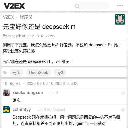
V2EX
程序员
›
元宝好像还是 deepseek r1
By
mingtdlb
at Jun 5 · 3141 views
刚用了下元宝，我怎么感觉 hy3 好差劲，不说和 deepseek R1 比，
感觉比豆包还拉🤣
元宝现在还是 deepseek r1 ，v4 都没上
元宝
DeepSeek
hy3
18 replies
•
2026-06-08 10:26:56 +08:00
xiaokaitongxue
Jun 5
1
确实。
cxtrinityy
Jun 5 via Android
2
Deepseek 现在就很拉吧，问个问题总是回复的牛头不对马嘴
的，连查资料都差不到正确的出处，gemini 一问就对