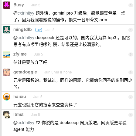
Busy
Jun 5
3
@
cxtrinityy
题外话，gemini pro 升级后，感觉跟豆包坐一桌
了。因为我照着她说的操作，损失一台甲骨文 arm
mingtdlb
Jun 5
OP
4
@
cxtrinityy
deepseek 还是可以的，国内我认为算 top3 。但它
思考有点啰里吧嗦的 慢，结果还是比较满意的。
zfyime
Jun 5
5
估计是要放弃了吧
getadoggie
Jun 5 via iPhone
6
元宝是降智的。我试过，同样的问题，它能给你回答的东删西少
的。
haixiu
Jun 5
7
元宝也就用它的搜索来查查资料了
ltmst
Jun 5
8
@
cxtrinityy
#2 你说的是 deekseep 网页版吧，网页版更考验
agent 能力