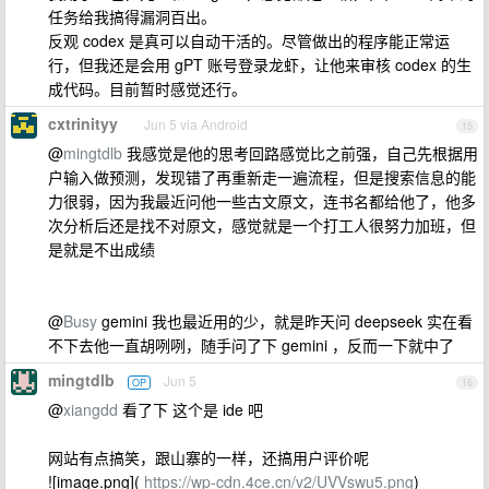
任务给我搞得漏洞百出。
反观 codex 是真可以自动干活的。尽管做出的程序能正常运
行，但我还是会用 gPT 账号登录龙虾，让他来审核 codex 的生
成代码。目前暂时感觉还行。
cxtrinityy
Jun 5 via Android
15
@
mingtdlb
我感觉是他的思考回路感觉比之前强，自己先根据用
户输入做预测，发现错了再重新走一遍流程，但是搜索信息的能
力很弱，因为我最近问他一些古文原文，连书名都给他了，他多
次分析后还是找不对原文，感觉就是一个打工人很努力加班，但
是就是不出成绩
@
Busy
gemini 我也最近用的少，就是昨天问 deepseek 实在看
不下去他一直胡咧咧，随手问了下 gemini ，反而一下就中了
mingtdlb
Jun 5
OP
16
@
xiangdd
看了下 这个是 ide 吧
网站有点搞笑，跟山寨的一样，还搞用户评价呢
![image.png](
https://wp-cdn.4ce.cn/v2/UVVswu5.png
)