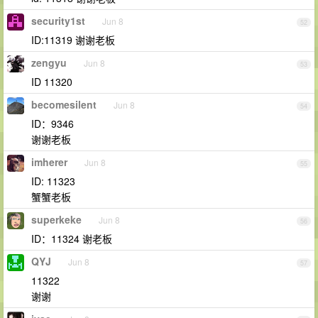
security1st
Jun 8
52
ID:11319 谢谢老板
zengyu
Jun 8
53
ID 11320
becomesilent
Jun 8
54
ID：9346
谢谢老板
imherer
Jun 8
55
ID: 11323
蟹蟹老板
superkeke
Jun 8
56
ID：11324 谢老板
QYJ
Jun 8
57
11322
谢谢