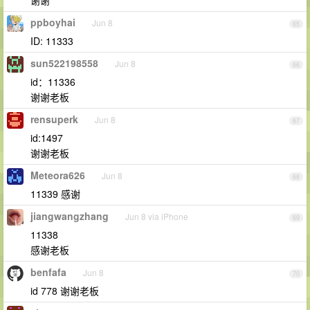
ppboyhai
Jun 8
65
ID: 11333
sun522198558
Jun 8
66
id：11336
谢谢老板
rensuperk
Jun 8
67
id:1497
谢谢老板
Meteora626
Jun 8
68
11339 感谢
jiangwangzhang
Jun 8 via iPhone
69
11338
感谢老板
benfafa
Jun 8
70
id 778 谢谢老板