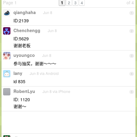
Page 1
1
of 4
2
3
4
qianghaha
Jun 8
1
ID:2139
Chenchengg
Jun 8
2
ID:5629
谢谢老板
uyoungco
Jun 8
3
参与抽奖，谢谢～～～
lany
Jun 8 via Android
4
id 835
RobertLyu
Jun 8 via iPhone
5
ID: 1120
谢谢～