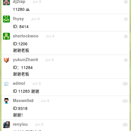
dj2rap
Jun 8
6
11280 🙏
fhysy
Jun 8
7
ID: 8414
sherlockwoo
Jun 8
8
ID:1206
谢谢老板
yukunZhan9
Jun 8
9
ID：11284
谢谢老板
admol
Jun 8
10
ID 11283 谢谢
Maxwells8
Jun 8
11
ID:9318
谢谢！
renyixu
Jun 8
12