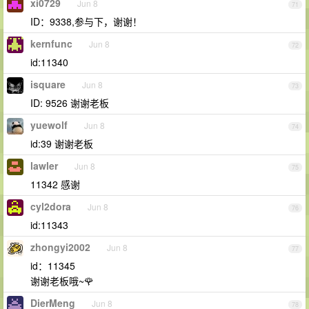
xi0729
Jun 8
71
ID：9338,参与下，谢谢！
kernfunc
Jun 8
72
id:11340
isquare
Jun 8
73
ID: 9526 谢谢老板
yuewolf
Jun 8
74
id:39 谢谢老板
lawler
Jun 8
75
11342 感谢
cyl2dora
Jun 8
76
id:11343
zhongyi2002
Jun 8
77
id：11345
谢谢老板哦~🌹
DierMeng
Jun 8
78