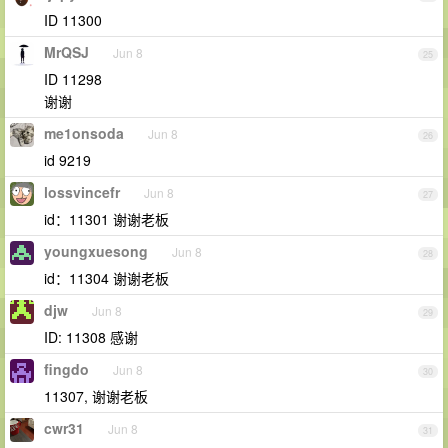
ID 11300
MrQSJ
Jun 8
25
ID 11298
谢谢
me1onsoda
Jun 8
26
id 9219
lossvincefr
Jun 8
27
id：11301 谢谢老板
youngxuesong
Jun 8
28
id：11304 谢谢老板
djw
Jun 8
29
ID: 11308 感谢
fingdo
Jun 8
30
11307, 谢谢老板
cwr31
Jun 8
31