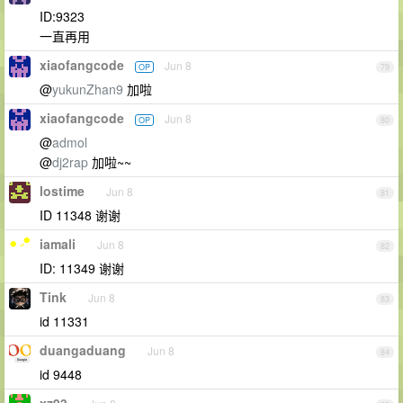
ID:9323
一直再用
xiaofangcode
Jun 8
OP
79
@
yukunZhan9
加啦
xiaofangcode
Jun 8
OP
80
@
admol
@
dj2rap
加啦~~
lostime
Jun 8
81
ID 11348 谢谢
iamali
Jun 8
82
ID: 11349 谢谢
Tink
Jun 8
83
id 11331
duangaduang
Jun 8
84
id 9448
xz93