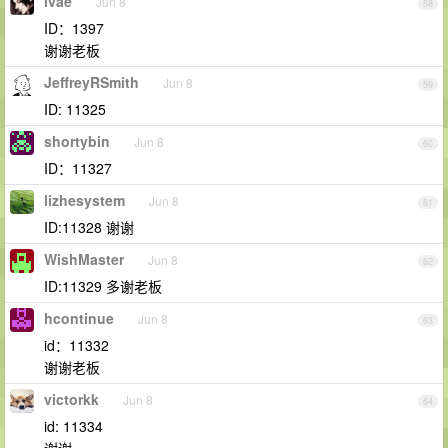
ivae
Jun 8
58
ID：1397
谢谢老板
JeffreyRSmith
Jun 8
59
ID: 11325
shortybin
Jun 8
60
ID：11327
lizhesystem
Jun 8
61
ID:11328 谢谢
WishMaster
Jun 8
62
ID:11329 多谢老板
hcontinue
Jun 8
63
id：11332
谢谢老板
victorkk
Jun 8
64
id: 11334
谢谢