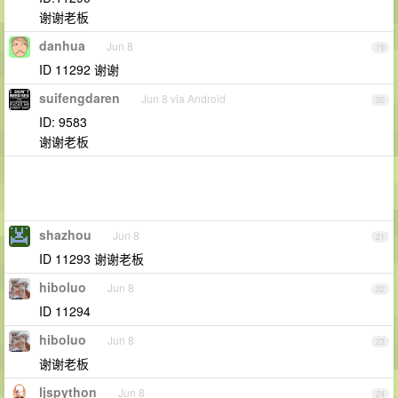
谢谢老板
danhua
Jun 8
19
ID 11292 谢谢
suifengdaren
Jun 8 via Android
20
ID: 9583
谢谢老板
shazhou
Jun 8
21
ID 11293 谢谢老板
hiboluo
Jun 8
22
ID 11294
hiboluo
Jun 8
23
谢谢老板
ljspython
Jun 8
24