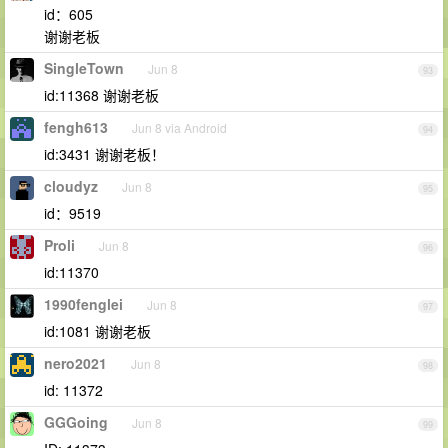
id：605
谢谢老板
SingleTown
Jun 8
93
id:11368 谢谢老板
fengh613
Jun 8 via Android
94
id:3431 谢谢老板！
cloudyz
Jun 8
95
id：9519
Proli
Jun 8
96
id:11370
1990fenglei
Jun 8
97
id:1081 谢谢老板
nero2021
Jun 8
98
id: 11372
GGGoing
Jun 8
99