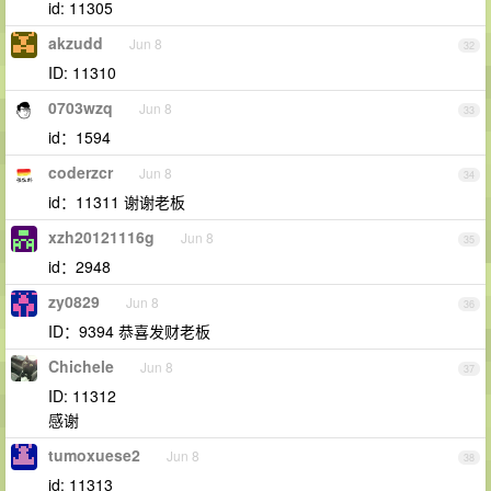
id: 11305
akzudd
Jun 8
32
ID: 11310
0703wzq
Jun 8
33
id：1594
coderzcr
Jun 8
34
id：11311 谢谢老板
xzh20121116g
Jun 8
35
id：2948
zy0829
Jun 8
36
ID：9394 恭喜发财老板
Chichele
Jun 8
37
ID: 11312
感谢
tumoxuese2
Jun 8
38
id: 11313