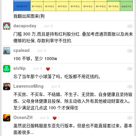
我翻出屌图来(狗
dacapoday
Jun 9
37
门槛 300 万,而且是持有红利股分红. 叠加考虑通货膨胀以及尚未
缴够的社保, 存款利率守不住的.
cpalead
Jun 9
38
100 不够，至少 1000w
sivl6p
Jun 9
1
39
忘了当年那个小球藻了吗，吃饭都不用花钱的。
LawrenceMing
Jun 9
40
不买房、不买车、不结婚、不生子、无贷款、自身健康且坚持锻
炼、父母身体健康且投保、除主动收入外有其他被动财富收入。
至少满足这几点这 100 个才保得住
OceanZH
Jun 9
1
41
虽然说日服韩服是东亚先行版本，但是也不能直接套过来，基本
面差很多...