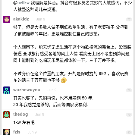
@
ovtfkw
我理解是抖音。抖音有很多莫名其妙的大敏感词，不少
人就整这种词儿来规避。
akakidz
Jun 9
77
够了，但是大多数人做不到低欲望生活，有了老婆孩子 父母到
了该被赡养的年纪，更是难控制住自己的欲望。
个人观察下，能无忧无虑生活在这个物欲横流的舞台上，没事装
装逼 全球旅行感受各地的风土人情 看病无上限不考虑预算问题
网上能刷到的吃喝玩乐尽量都体验一下，三千万差不多。
不过身价在这个位置的朋友，开的是保时捷的 992 ，喜欢玩赛
车的话三千万可能也不够
wuzhewuyou
Jun 9
78
其实也够了，先躺再说，也不用筹划 50 年.
20 年我感觉是够的，后面等国家发福利.
thedog
Jun 9
79
1kw 左右吧
fzls
Jun 9
80