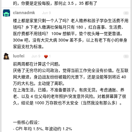
的，你要是定投每股，那何止 3.5 ，35 都有了
clannadmk
Jun 9
49
楼上都是家里只剩一个人了吗？老人赡养和孩子学杂生活费不用
钱吗？乡下老人缴满社保每月只有 180 ，红白喜事、生活费、
医疗费都不用钱吗？ 100w 想躺平，垫个枕头睡一觉更靠谱。
300w 吧，没有大灾大病 300w 差不多，以上有老下有小的单身
家庭支柱为标准。
luofei
Jun 9
1
50
前两周都在计算这个问题。
厌倦了无穷尽的公司政治，觉得当前工作完全没有价值。在互联
网大撤退，身边战友纷纷被裁的光景下，还是没能等到将近 40
万的大礼包。主动提了离职。
在上海生活，已婚，不准备要孩子。有房无贷。考虑通胀、养
老、以及 4 位父母的老年照护/突发意外风险。对着屏幕算了很
久，结论是 1000 万存款也不太安全（当然我没有那么多）。
一些核心假设：
- CPI 年均 1.5%, 年波动约 1.2%