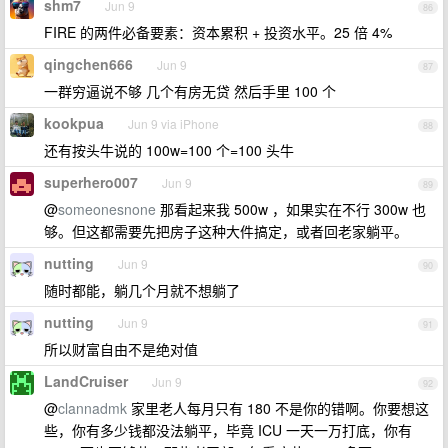
shm7
Jun 9
86
FIRE 的两件必备要素：资本累积 + 投资水平。25 倍 4%
qingchen666
Jun 9
87
一群穷逼说不够 几个有房无贷 然后手里 100 个
kookpua
Jun 9 via iPhone
88
还有按头牛说的 100w=100 个=100 头牛
superhero007
Jun 9
89
@
someonesnone
那看起来我 500w ，如果实在不行 300w 也
够。但这都需要先把房子这种大件搞定，或者回老家躺平。
nutting
Jun 9
90
随时都能，躺几个月就不想躺了
nutting
Jun 9
91
所以财富自由不是绝对值
LandCruiser
Jun 9
92
@
clannadmk
家里老人每月只有 180 不是你的错啊。你要想这
些，你有多少钱都没法躺平，毕竟 ICU 一天一万打底，你有