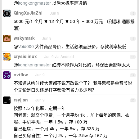
@
kongkongmaster
以后大概率是通缩
QingXuJiaZhi
Jun 9
16
5000 元/1 个月 ✖ 12 个月 ✖ 50 年 = 300 万元 （利息和通胀抵
消）
wskymark
Jun 9
17
@
Void000
大件商品降价，生活必须品涨价，存款利率极低
crysislinux
Jun 9 via Android
18
@
kongkongmaster
红砖不能作为对比的，环保因素影响太大
ovtfkw
Jun 9
19
不知道从啥时候大家都不说万改说个了？ 我寻思都是单音节说
个无论是口头还是打字都没有省力多少啊？
rsyjjsn
Jun 9
20
按照 1.5 年化率，定期一年
回老家：就交个电费，一个月平均 1k ，加上每年的医保、衣
服、手机平摊，一年 1.5w ，存 100 万
自己租房，一个月 4k ，一年 5w ，存 333 万
自己买房自住：一个月 2k ，一年 2.5w 存 167 万