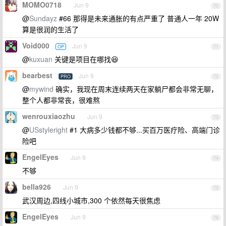
MOMO0718
Jun 9
70
@
Sundayz
#66 那得是未来通胀的有点严重了 普通人一年 20W
算是很润的生活了
Void000
Jun 9
OP
71
@
kuxuan
关键是项目在哪找😆
bearbest
Jun 9
PRO
72
@
mywind
确实，我现在周末连续两天在家躺尸都会非常无聊，
整个人都非常丧，很难熬
wenrouxiaozhu
Jun 9
73
@
USstyleright
#1 大病多少钱都不够...买百万医疗险、高端门诊
险吧
EngelEyes
Jun 9
74
不够
bella926
Jun 9
75
武汉周边,四线小城市,300 个依然每天很焦虑
EngelEyes
Jun 9
76