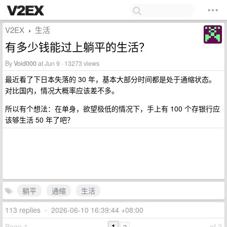
V2EX
生活
›
有多少钱能过上躺平的生活？
By
Void000
at Jun 9 · 13273 views
最近看了下日本失落的 30 年，基本大部分时间都是处于通缩状态。
对比国内，情况大概率应该差不多。
所以有个想法：在单身，欲望极低的情况下，手上有 100 个存银行应
该够生活 50 年了吧？
躺平
通缩
生活
113 replies
•
2026-06-10 16:39:44 +08:00
Page 1
1
of 2
2