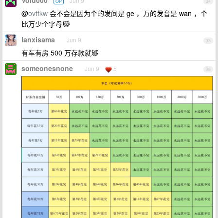
Void000
Jun 9
OP
34
@
ovtfkw
会不会是因为个的发间是 ge ，万的发音是 wan ，个
比万少个字母😹
lanxisama
Jun 9
35
有车有房 500 万存款就够
someonesnone
Jun 9
5
36