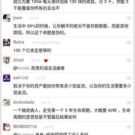
就以为着 100w 每天准时到账 100 块的收益，月 3 千，你能 3
千能覆盖你所有的支出不
jtam
Jun 9
59
生活中 99%的时候，让你躺平的绝对不是存款数额，而是其他
原因，所以这个命题是伪的。
Rehtt
Jun 9 via Android
60
100 个亿肯定是够的
zhazi
Jun 9
1
61
@
ixcode
高贵的语言洁癖者
ash1n2
Jun 9
62
取决于你的资产能给你带来多少现金流，以及你的生活需要多少
现金流。
dododada
Jun 9
63
一个癌症病人，走完第一个 5 年生命周期，大概要 40W ，生命
周期的意思就是不管最后结果如何
MOMO0718
Jun 9
64
@
Sundayz
单身+低欲望用得了这么多吗