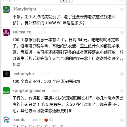
USstyleright
Jun 9
1
不够，生个大点的病就没了，老了还要去养老院这点钱怎么
够？，另外现在的 100W 50 年后值多少？
snimstice
Jun 9
2
100 个存银行利息一年有 2 个，日均 54 元。吃吃喝喝肯定够
了。没事研究薅羊毛，基础的洗衣液、卫生纸什么的都靠羊毛
薅，再精通一点可能还能薅到更多的或者直接薅点小额打款。想
改善生活的话就等每年天气合适的时候来北上广送送外卖赚个万
把块
leehomyhh
Jun 9
3
100 个肯定不够，500 个应该没啥问题
kongkongmaster
Jun 9
4
不行的，有通胀，要想办法投资跑赢通胀才行。零几年我老家盖
房的红砖只要 1 毛 5 左右吧，这 20 多年过去了，现在得 4~5
毛，其他方面可能体感通胀更明显
ixcode
Jun 9
53
5