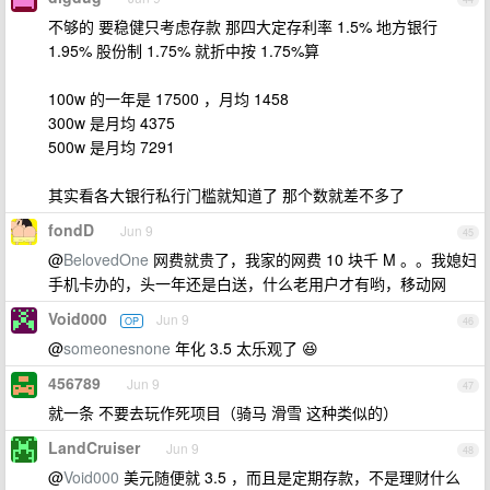
不够的 要稳健只考虑存款 那四大定存利率 1.5% 地方银行
1.95% 股份制 1.75% 就折中按 1.75%算
100w 的一年是 17500 ，月均 1458
300w 是月均 4375
500w 是月均 7291
其实看各大银行私行门槛就知道了 那个数就差不多了
fondD
Jun 9
45
@
BelovedOne
网费就贵了，我家的网费 10 块千 M 。。我媳妇
手机卡办的，头一年还是白送，什么老用户才有哟，移动网
Void000
Jun 9
OP
46
@
someonesnone
年化 3.5 太乐观了 😆
456789
Jun 9
47
就一条 不要去玩作死项目（骑马 滑雪 这种类似的）
LandCruiser
Jun 9
48
@
Void000
美元随便就 3.5 ，而且是定期存款，不是理财什么