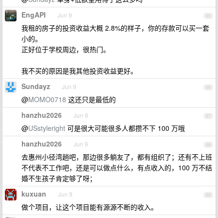
EngAPI
Jun 9
65
我租的房子的投资收益大概 2.8%的样子，你的存款可以买一套
小的。
正好位于学校周边，很热门。
我不买的原因是我其他投资收益更好。
Sundayz
Jun 9
66
@
MOMO0718
这还只是最低的
hanzhu2026
Jun 9
67
@
USstyleright
可是很大可能很多人都攒不下 100 万哦
hanzhu2026
Jun 9
68
去惠州小径湾趟吧，那边很多躺友了，都有组织了；还有不上班
不代表不工作吧，还是可以做点什么，有点收入的，100 万不结
婚不生孩子肯定够了呀；
kuxuan
Jun 9
69
做个项目，让这个项目能有源源不断的收入。