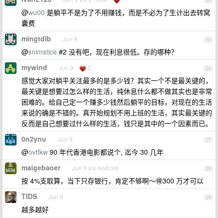
24
@
wu00
是躺平不是为了不用赚钱，而是不必为了生计出去转窝
囊费
mingtdlb
Jun 9
25
@
snimstice
#2 没有吧，现在利息很低。存的哪种？
mywind
Jun 9
2
26
感觉大家对躺平关注最多的是多少钱？其实一个不是最关键的，
最关键是想要过怎么样的生活，纯休息什么都不做其实也是非常
困难的。给自己定一个赚多少钱然后躺平的目标，对现在的生活
来说的确是不错的。真开始规划不用上班的生活，其实最关键的
反而是自己想要过什么样的生活，钱只是其中的一个因素而已。
0n2ynu
Jun 9
27
@
ovtfkw
90 年代香港电影都说个, 迄今 30 几年
maigebaoer
Jun 9 via Android
28
按 4%支取算，当下只存银行，肯定不够啊～🉐300 万才可以
TIDS
Jun 9
29
越多越好