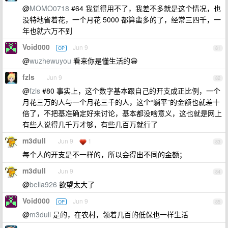
@
MOMO0718
#64 我觉得用不了，我差不多就是这个情况，也
没特地省着花，一个月花 5000 都算蛮多的了，经常三四千，一
年也就六万不到
Void000
Jun 9
OP
81
@
wuzhewuyou
看来你是懂生活的😀
fzls
Jun 9
82
@
fzls
#80 事实上，这个数字基本跟自己的开支成正比例，一个
月花三万的人与一个月花三千的人，这个“躺平”的金额也就差十
倍了，不把基准确定好来讨论，基本都没啥意义，这也就是网上
有些人说得几千万才够，有些几百万就行了
m3dull
Jun 9
1
83
每个人的开支是不一样的，所以会得出不同的金额；
m3dull
Jun 9
84
@
bella926
欲望太大了
Void000
Jun 9
OP
85
@
m3dull
是的，在农村，领着几百的低保也一样生活