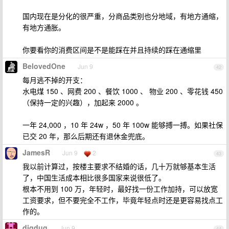
国内现在是分化的很严重，分商品类别也分地域，有地方通缩，
有地方通胀。
你要看你的消费区间是不是能踩在并且持续的踩在通缩里
BelovedOne
Jun 9
42
每月逃不掉的开支：
水电煤 150 、网费 200 、餐饮 1000 、 物业 200 、零花钱 450
（保持一定的兴趣），加起来 2000 。
一年 24,000 ，10 年 24w ，50 年 100w 能够搏一搏。如果社保
已交 20 年，那么后期还有退休金兜底。
JamesR
Jun 9
2
43
我以前计算过，按楼主要求不结婚的话，几十万就够基本生活
了，中国生活成本相比很多国家来说很低了。
根本不用到 100 万，年轻时，最好找一份工作加持，可以放宽
工资要求，但不要完全不工作，毕竟年轻点时还是更容易找点工
作的。
digdug
Jun 9
44