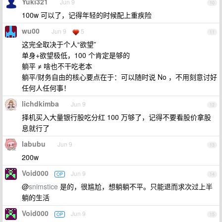
Yuki321
Jun 9
10
100w 可以了，记得年轻的时候配上重疾险
wu00
Jun 9
5
11
这完全取决于个人“欲望”
单身+欲望极低，100 个肯定是够的
躺平 ≠ 啥也不干吃老本
躺平/财务自由的核心要点在于：可以随时说 No ，不用刻意讨好
任何人任何事！
lichdkimba
Jun 9
12
择机买入大量银行股吃分红 100 万够了，记得不要看股价拿股
息就行了
labubu
Jun 9
13
200w
Void000
Jun 9
OP
14
@
snimstice
是的，很尴尬，想躺躺不平。只能退而求次过上半
躺的生活
Void000
Jun 9
OP
15