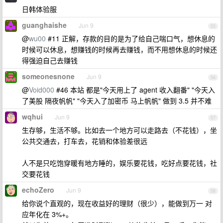
日韩体验服
guanghaishe
Jun 9
55
@
wu00
#11 正解，存款的目的是为了给自己喘口气，想休息的
时候可以休息，想赚钱的时候再去赚钱，而不用想休息的时候还
得强迫自己去赚钱
someonesnone
Jun 9
56
@
Void000
#46 本站 都是"今天用上了 agent 收入翻番" "今天入
了美股 隔夜帆帆" "今天入了加密币 马上帆帆" 做到 3.5 并不难
wqhui
Jun 9
57
生存够，生活不够。比如去一个地方可以走路去（不花钱），坐
公共交通去，打车去，花销和体验差很远
人不是只吃饱穿暖有地方睡的，娱乐要花钱，吃好点要花钱，社
交要花钱
echoZero
Jun 9
58
给你说个直观的，现在收益好的理财（很少），能做到万一 对
应年化在 3%+。