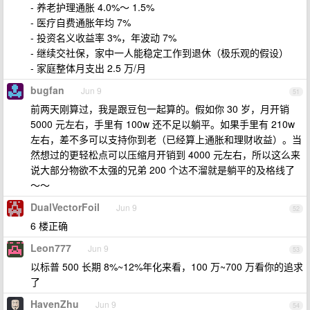
- 养老护理通胀 4.0%～ 1.5%
- 医疗自费通胀年均 7%
- 投资名义收益率 3%，年波动 7%
- 继续交社保，家中一人能稳定工作到退休（极乐观的假设）
- 家庭整体月支出 2.5 万/月
bugfan
Jun 9
51
前两天刚算过，我是跟豆包一起算的。假如你 30 岁，月开销
5000 元左右，手里有 100w 还不足以躺平。如果手里有 210w
左右，差不多可以支持你到老（已经算上通胀和理财收益）。当
然想过的更轻松点可以压缩月开销到 4000 元左右，所以这么来
说大部分物欲不太强的兄弟 200 个达不溜就是躺平的及格线了
～～
DualVectorFoil
Jun 9
52
6 楼正确
Leon777
Jun 9
53
以标普 500 长期 8%~12%年化来看，100 万~700 万看你的追求
了
HavenZhu
Jun 9
54