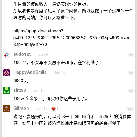
生巨量的被动收入，最终实现你的目标，
所以我也是深度了思考了这个问题，所以我做了一个这样的一个
理财的网站，你可以大概看一下。
https://upup.vip/cn/funds?
c=001122%2C001235%2C000668%2C675100&p=90&m=adj
&sp=ret3y&hr=90
sudo123
Jun 9
97
100 个，不买车不买房不进超市，在农村够了
HappyAndSmile
Jun 10
98
3000 万
sir283
Jun 10
99
100w 个金条，那确实够你这辈子用了。
Glinton
Jun 10
1
100
说跑不赢通胀的，可以对比一下 05-15 年和 15-25 年的消费体
感，实际上中国的经济增长速度是肉眼可见的越来越慢了