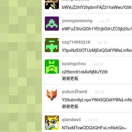
bWVuZ2hlY2hpbmFAZ21haWwuY2
youngxuesong
Jun 10
eWFuZ3hzQGh1YS1jbG91ZC5jb20
czq714953218
Jun 10
Y3pxNzE0OTUzMjE4QGdtYWlsLm
xuxingchou
Jun 10
c2t5em91ckAxNjMuY29t
谢谢老板
yukunZhan9
Jun 10
Y29ubm9yLnpoYW45QGdtYWlsLmN
谢谢老板
qiandaoii
Jun 10
NTkxMTcwODQ3QHFxLmNvbQo=