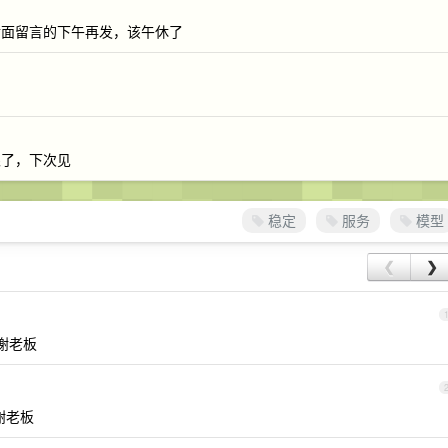
后面留言的下午再发，该午休了
限了，下次见
稳定
服务
模型
❮
❯
谢谢老板
谢谢老板