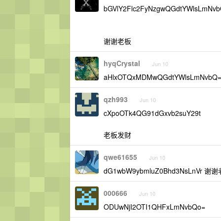
bGVlY2Flc2FyNzgwQGdtYWlsLmNv
谢谢老板
hyqCrystal
Jun 10
aHlxOTQxMDMwQGdtYWlsLmNvb
qzh993
Jun 10
cXpoOTk4QG91dGxvb2suY29t
老板发财
qwe61655
Jun 10
dG1wbW9ybmluZ0Bhd3NsLnVr 谢
000666
Jun 10
ODUwNjI2OTI1QHFxLmNvbQo=