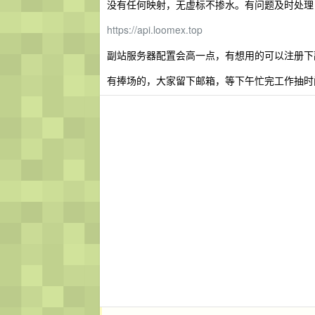
没有任何映射，无虚标不掺水。有问题及时处理
https://api.loomex.top
副站服务器配置会高一点，有想用的可以注册下
有捧场的，大家留下邮箱，等下午忙完工作抽时间统一下