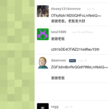
tlovey1314vvvvvv
Jun 10
OTkyNzk1NDI3QHFxLmNvbQ==
谢谢老板，老板发大财
soul1899
Jun 10 via iPhone
谢谢老板
c291bDE4OTlAZ21haWwuY29t
dawnven
Jun 10
PRO
ZGF3dmllbnRvQGdtYWlsLmNvbQ==
谢谢老板
rxgg
Jun 10