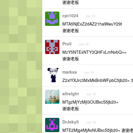
谢谢老板
cpt1024
Jun 10
MTA5NjExZ2dAZ21haWwuY29t
谢谢老板
Proli
Jun 10
MzY5NTExNTY3QHFxLmNvbQ==
谢谢老板
markss
Jun 10
Z2xtYXJrc3MxMkBnbWFpbC5jb20= 
allreight
Jun 10
MTgzMjYzMjI3OUBxcS5jb20=
谢谢老板
DrJekyll
Jun 10
MTE2Mjg4MjAxNUBxcS5jb20= 谢谢