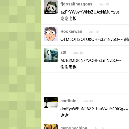
fjdosaifnasgoas
Jun 10
a2FrYW9yYWNsZUAxNjMuY29t
谢谢老板
Rookiewan
Jun 10
OTM5OTI2OTU0QHFxLmNvbQ== 
s0f
Jun 10
MzE2MDI0NzYzQHFxLmNvbQ==
谢谢老板
cardioio
Jun 10
dmFyaWFuNjlAZ21haWwuY29tCg==
谢谢
menghechina
Jun 10