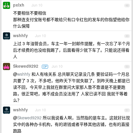
pxlxh
Jun 10
48
不要相信不要相信
那种连支付宝账号都不敢给只有口令红包的发车的你指望他给你
什么保障
wshhfy
Jun 10
49
上过 3 年油管会员，车主一年一封邮件提醒，有一次忘了半个月
后才续费的也没给我踢了，后面看得少就下车了。只能说还得看
人
Skewed9292
Jun 10
OP
50
@
wshhfy
和人有啥关系 总共聊天记录没几条 要验证码一个月总
共要了 3 次，不多吧，他昨天下午就失联了，到昨天晚上都是已
读不回，今天早上我就在群里问大家那人靠不靠谱是不是要跑
路，很正常吧，难不成会员没法用了 人家已读不回 我就干等着
么？
wshhfy
Jun 10
51
@
Skewed9292
所以我说看人啊，当然指的是车主。这就好比现
实中的各种办卡机构，有的退钱或者平移其他店铺，也有的直接
跑路