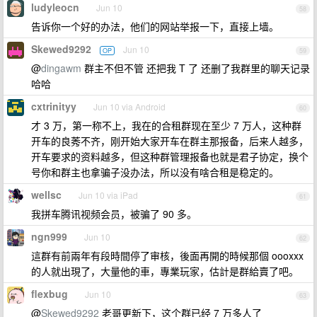
ludyleocn
Jun 10
58
告诉你一个好的办法，他们的网站举报一下，直接上墙。
Skewed9292
Jun 10
OP
59
@
dingawm
群主不但不管 还把我 T 了 还删了我群里的聊天记录
哈哈
cxtrinityy
Jun 10 via Android
60
才 3 万，第一称不上，我在的合租群现在至少 7 万人，这种群
开车的良莠不齐，刚开始大家开车在群主那报备，后来人越多，
开车要求的资料越多，但这种群管理报备也就是君子协定，换个
号你和群主也拿骗子没办法，所以没有啥合租是稳定的。
wellsc
Jun 10 via iPad
61
我拼车腾讯视频会员，被骗了 90 多。
ngn999
Jun 10
62
這群有前兩年有段時間停了审核，後面再開的時候那個 oooxxx
的人就出現了，大量他的車，專業玩家，估計是群給賣了吧。
flexbug
Jun 10
63
@
Skewed9292
老哥更新下，这个群已经 7 万多人了