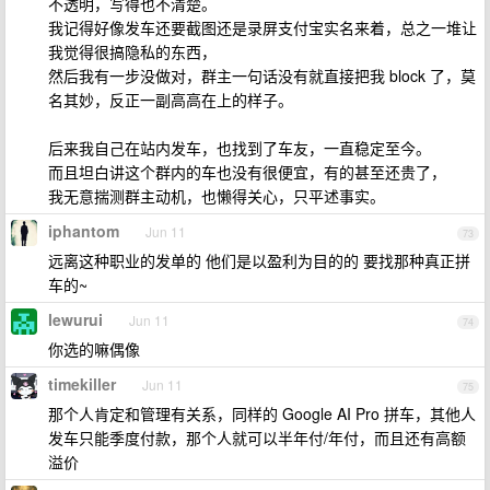
不透明，写得也不清楚。
我记得好像发车还要截图还是录屏支付宝实名来着，总之一堆让
我觉得很搞隐私的东西，
然后我有一步没做对，群主一句话没有就直接把我 block 了，莫
名其妙，反正一副高高在上的样子。
后来我自己在站内发车，也找到了车友，一直稳定至今。
而且坦白讲这个群内的车也没有很便宜，有的甚至还贵了，
我无意揣测群主动机，也懒得关心，只平述事实。
iphantom
Jun 11
73
远离这种职业的发单的 他们是以盈利为目的的 要找那种真正拼
车的~
lewurui
Jun 11
74
你选的嘛偶像
timekiller
Jun 11
75
那个人肯定和管理有关系，同样的 Google AI Pro 拼车，其他人
发车只能季度付款，那个人就可以半年付/年付，而且还有高额
溢价