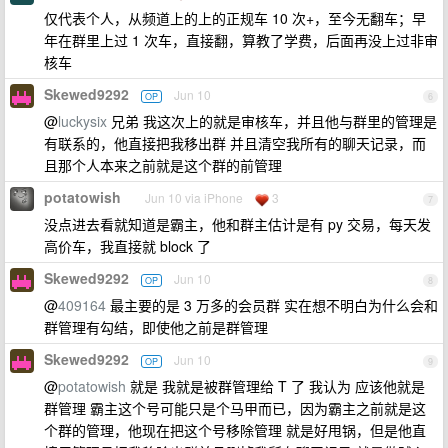
仅代表个人，从频道上的上的正规车 10 次+，至今无翻车；早
年在群里上过 1 次车，直接翻，算教了学费，后面再没上过非审
核车
Skewed9292
Jun 10
OP
6
@
luckysix
兄弟 我这次上的就是审核车，并且他与群里的管理是
有联系的，他直接把我移出群 并且清空我所有的聊天记录，而
且那个人本来之前就是这个群的前管理
potatowish
Jun 10 via iPhone
3
7
没点进去看就知道是霸主，他和群主估计是有 py 交易，每天发
高价车，我直接就 block 了
Skewed9292
Jun 10
OP
8
@
409164
最主要的是 3 万多的会员群 实在想不明白为什么会和
群管理有勾结，即使他之前是群管理
Skewed9292
Jun 10
OP
9
@
potatowish
就是 我就是被群管理给 T 了 我认为 应该他就是
群管理 霸主这个号可能只是个马甲而已，因为霸主之前就是这
个群的管理，他现在把这个号移除管理 就是好甩锅，但是他直