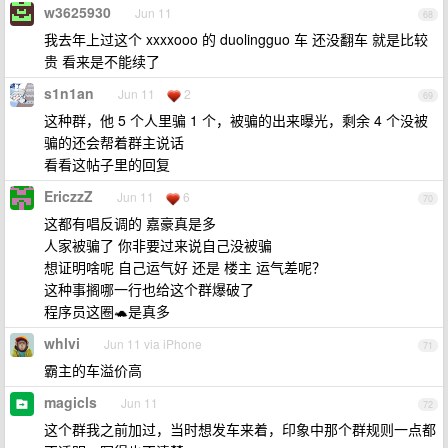
w3625930
Jun 11
68
我去年上过这个 xxxxooo 的 duolingguo 车 还没翻车 就是比较
贵 看来是不能续了
s1n1an
Jun 11
2
69
这种群，他 5 个人里骗 1 个，被骗的出来曝光，剩余 4 个没被
骗的还会帮着群主说话
看看这帖子里的回复
EriczzZ
Jun 11
6
70
这都有唱反调的 嘉豪真是多
人家被骗了 你非要过来说自己没被骗
想证明啥呢 自己运气好 还是 楼主 运气差呢？
这种事搁哪一行也给这个群爆破了
程序员这圈🐢是真多
whlvi
Jun 11 via iPhone
71
霸主的车溢价高
magicls
Jun 11
72
这个群我之前加过，当时想发车来着，印象中那个群规则一点都