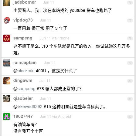
jadeborner
Jun 11
76
主要看人。我上次在本站找的 youtube 拼车也跑路了
vipdog73
Jun 11
77
一直用着 很正常 用了 3 年了
sampeng
Jun 11 via iPhone
78
这不很正常么…10 个车队就是几万的收入。你试试赚这几万多
难。
raincaptain
Jun 11
79
@
blockmin
400U ，这是买什么了
dingawm
Jun 11
80
@
sampeng
#78 骗人都成正常的了？
qiaobeier
Jun 11
81
@
Skewed9292
#15 这种明显就是整车当猪卖了。
19027447
Jun 11 via Android
82
有油管车吗？
没有我开个土区