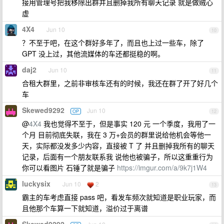
接用管理号把我移除出群并且删掉我所有聊天记录 就是做贼心
虚
4X4
Jun 10
10
？不至于吧，在这个群好多年了，而且也上过一些车，除了
GPT 没上过，其他流媒体的车还都挺稳的啊。
daj2
Jun 10
11
合租大群里，之前非审核车还有的时候，我还在群了开了好几个
车
Skewed9292
Jun 10
OP
12
@
4X4
我也觉得不至于，但是事实 120 元 一个季度，我用了一
个月 目前彻底失联，我在 3 万+会员的群里说给他机会等他一
天，实际都没发多少内容，直接被 T 了 并且删掉我所有的聊天
记录，后面有一个朋友联系我 说他也被骗子，所以这重重行为
你可以看图片 石锤了就是骗子
https://imgur.com/a/9k7j1W4
luckysix
Jun 10
2
13
霸主的车考虑直接 pass 吧，看发车频次就知道是职业玩家，而
且他那个车算一下就知道，溢价过于离谱