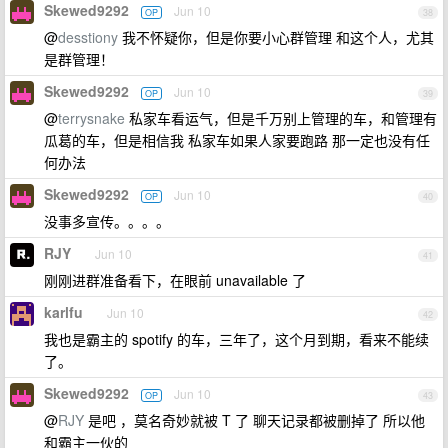
Skewed9292
Jun 10
OP
38
@
desstiony
我不怀疑你，但是你要小心群管理 和这个人，尤其
是群管理！
Skewed9292
Jun 10
OP
39
@
terrysnake
私家车看运气，但是千万别上管理的车，和管理有
瓜葛的车，但是相信我 私家车如果人家要跑路 那一定也没有任
何办法
Skewed9292
Jun 10
OP
40
没事多宣传。。。。
RJY
Jun 10
41
刚刚进群准备看下，在眼前 unavailable 了
karlfu
Jun 10
42
我也是霸主的 spotify 的车，三年了，这个月到期，看来不能续
了。
Skewed9292
Jun 10
OP
43
@
RJY
是吧 ，莫名奇妙就被 T 了 聊天记录都被删掉了 所以他
和霸主一伙的