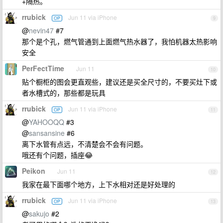
+隔热。
rrubick
Jun 11 via iPhone
OP
9
@
nevin47
#7
那个是个孔，燃气管通到上面燃气热水器了，我怕机器太热影响
安全
PerFectTime
Jun 11
10
贴个橱柜的图会更直观些，建议还是买全尺寸的，不要买灶下或
者水槽式的，那些都是玩具
rrubick
Jun 11 via iPhone
OP
11
@
YAHOOQQ
#3
@
sansansine
#6
离下水管有点远，不清楚会不会有问题。
哦还有个问题，插座😂
Peikon
Jun 11
12
我家在最下面哪个地方，上下水相对还是好处理的
rrubick
Jun 11 via iPhone
OP
13
@
sakujo
#2