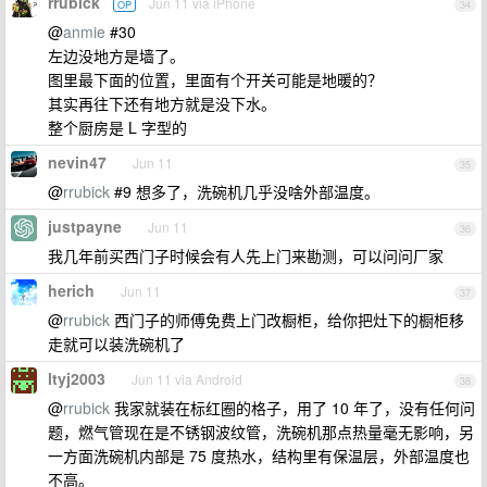
rrubick
Jun 11 via iPhone
OP
34
@
anmie
#30
左边没地方是墙了。
图里最下面的位置，里面有个开关可能是地暖的？
其实再往下还有地方就是没下水。
整个厨房是 L 字型的
nevin47
Jun 11
35
@
rrubick
#9 想多了，洗碗机几乎没啥外部温度。
justpayne
Jun 11
36
我几年前买西门子时候会有人先上门来勘测，可以问问厂家
herich
Jun 11
37
@
rrubick
西门子的师傅免费上门改橱柜，给你把灶下的橱柜移
走就可以装洗碗机了
ltyj2003
Jun 11 via Android
38
@
rrubick
我家就装在标红圈的格子，用了 10 年了，没有任何问
题，燃气管现在是不锈钢波纹管，洗碗机那点热量毫无影响，另
一方面洗碗机内部是 75 度热水，结构里有保温层，外部温度也
不高。