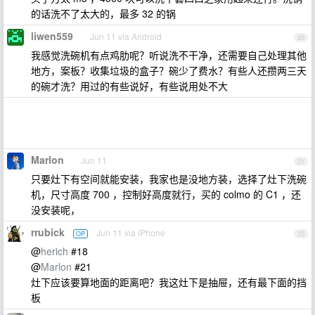
的话洗不了太大的，最多 32 的锅
liwen559
Jun 11 via Android
20
我感觉洗碗机有点鸡肋呢？听说洗不干净，还需要自己处理其他
地方，案板？收集垃圾的盒子？碗少了费水？有些人还攒两三天
的碗才洗？用过的有些说好，有些说用处不大
Marlon
Jun 11
21
只要灶下有空间就能安装，我家也是没地方装，选择了灶下洗碗
机，尺寸高度 700 ，控制好高度就行，买的 colmo 的 C1 ，还
没安装呢，
rrubick
Jun 11 via iPhone
OP
22
@
herich
#18
@
Marlon
#21
灶下应该要算地面的距离吧？我这灶下是抽屉，还有最下面的挡
板