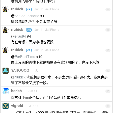
老哥用的哪个？洗的干净吗？
rrubick
Jun 11 via iPhone
OP
14
@
someonesnone
#1
哪款洗碗机呢？不会太重了吗
rrubick
Jun 11 via iPhone
OP
15
@
elias94
#4
有在考虑，因为水槽也要换
rrubick
Jun 11 via iPhone
OP
16
@
PerFectTime
#10
图上没画的再往下就是抽屉还有冰箱啥的了，也没下水管
YAHOOQQ
Jun 11
17
@
rrubick
洗碗机是强排水，不是太远的话问题不大。我家也是
管子不够长又接了一段。
herich
Jun 11
18
燃气灶下面正合适，西门子晶蕾 15 套洗碗机
vigroid
Jun 11
19
买了方太 m3 ，4000 块可以洗十套四口之家用起来还行。洗锅