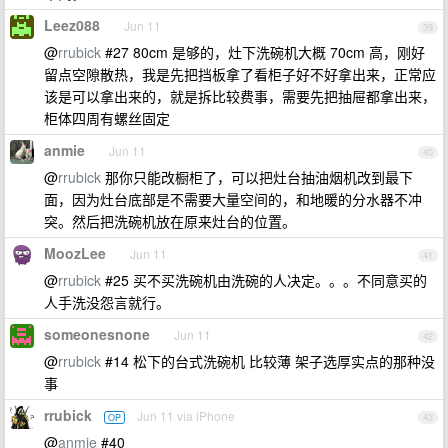
Leez088
Jun 11
39
@
rrubick
#27 80cm 是够的，灶下洗碗机大概 70cm 高，刚好
留点空隙散热，我是先把挡板拿了看柜子好不好拿出来，正常应
该是可以拿出来的，就是拆比较费事，需要先把抽屉都拿出来，
柜体四周有螺丝固定
anmie
Jun 11
40
@
rrubick
那你只能改橱柜了，可以把灶台抽油烟机改到最下
面，因为灶台底部是不需要大量空间的，和地暖的分水器不冲
突。然后把洗碗机放在原来灶台的位置。
MoozLee
Jun 11
41
@
rrubick
#25 买不买洗碗机由洗碗的人决定。。。不同意买的
人手洗没怨言就行。
someonesnone
Jun 11
42
@
rrubick
#14 松下的台式洗碗机 比较薄 架子选厚实点的那种没
事
rrubick
Jun 11 via iPhone
OP
43
@
anmie
#40