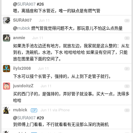
@
SURA907
#26
嗯，离插座和下水管近，唯一的缺点是有燃气管
SURA907
Jun 11
29
@
rrubick
燃气管我觉得问题不大，那玩意儿不怕这么点热量
anmie
Jun 11
30
如果洗手池左边还有地方，就放左边，我家就是这么整的：从左
到右，洗碗机，水池，下水 哈哈哈哈哈 如果没有空间了，只能
放在图里最下面的空间了。
ilylx2008
Jun 11
31
下水可以接个长管子，强排的，从上到下走管子就行。
justdoitzZ
Jun 11
32
买的西门子的，是强排的，弄好管子就没事。买大一点，洗得多
哈哈
rrubick
Jun 11 via iPhone
OP
33
@
SURA907
#29
到师傅上门看看，不行就看看有无没那么深的洗碗机