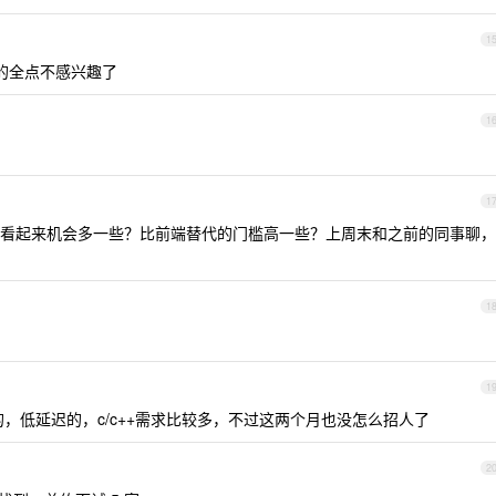
1
以下的全点不感兴趣了
1
1
了，现在看起来机会多一些？比前端替代的门槛高一些？上周末和之前的同事聊，
1
1
，低延迟的，c/c++需求比较多，不过这两个月也没怎么招人了
2