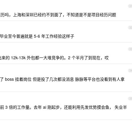
3
厂履历吗，上海和深圳已经约不到面了，不知道是不是项目经历问题
3
科毕业至今普遍就是 5-6 年工作经验这样子
3
出来的 12k-13k 外包都一大堆竞争的。2 个半月了到现在，哎
3
 boss 挂着岗位 但是投了几次都没消息 脉脉等平台也没看到有人拿
3
 3 倍的工作量。去年 ai 刚起步，还能利用先发优势摸会鱼， 失业半