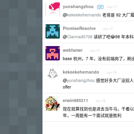
yunshangzhou
Jun 17
OP
@
kekeekehernando
老哥是 92 大
PromiseResolve
Jun 17
@
Clannad0708
读研了吧😂98 年本
webfamer
Jun 17
base 杭州，7 年，没有前端岗了，刷
kekeekehernando
Jun 18
@
yunshangzhou
感觉好多大厂没招人了
offer
erwin985211
Jun 18
现在就算找到也是进去当牛马，干着以前
年，一周能有一个面试就是胜利