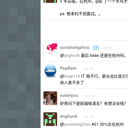
5 年前端，在杭州，gap 了一个半月才
ps: 根本约不到面试。。
yunshangzhou
Jun 16
OP
@
anghunk
最后 base 还是在杭州吗
PopRain
Jun 16
@
freak118
IT 再不行，薪水也比其它
收入差不多了
xubeiyou
Jun 16
好奇问下是前端啥语言？有想法全栈？
anghunk
Jun 16
@
yunshangzhou
#21 30%左右杭州