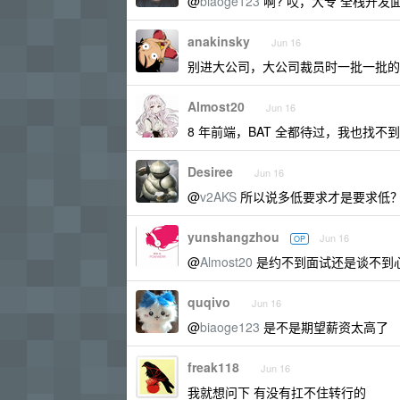
@
biaoge123
啊? 哎，大专 全栈开发
anakinsky
Jun 16
别进大公司，大公司裁员时一批一批的
Almost20
Jun 16
8 年前端，BAT 全都待过，我也找不到
Desiree
Jun 16
@
v2AKS
所以说多低要求才是要求低
yunshangzhou
Jun 16
OP
@
Almost20
是约不到面试还是谈不到心仪 
quqivo
Jun 16
@
biaoge123
是不是期望薪资太高了
freak118
Jun 16
我就想问下 有没有扛不住转行的