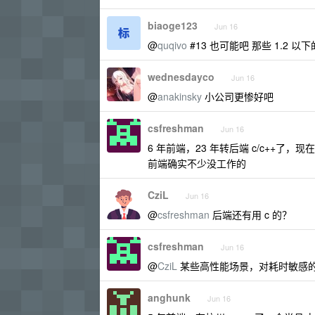
biaoge123
Jun 16
@
quqivo
#13 也可能吧 那些 1.2 
wednesdayco
Jun 16
@
anakinsky
小公司更惨好吧
csfreshman
Jun 16
6 年前端，23 年转后端 c/c++
前端确实不少没工作的
CziL
Jun 16
@
csfreshman
后端还有用 c 的？
csfreshman
Jun 16
@
CziL
某些高性能场景，对耗时敏感的
anghunk
Jun 16