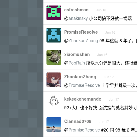
csfreshman
Jun 16
@
anakinsky
小公司搞不好就一锅端
PromiseResolve
Jun 16
@
ZhaokunZhang
98 年这就 8 年了，同
xiaomushen
Jun 16
@
PopRain
所以水分还是很大，还得
ZhaokunZhang
Jun 17
@
PromiseResolve
上学早并跳级一次
kekeekehernando
Jun 17
92+大厂也不好找 面试挂的莫名其妙
Clannad0708
Jun 17
@
PromiseResolve
#26 同 98 我 2 年.