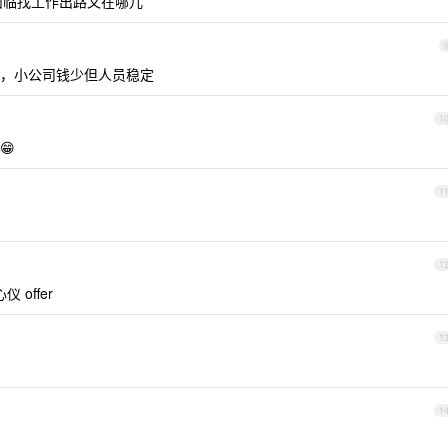
面临找工作出路又在哪儿
，小公司钱少但人员稳定
1
😁
1
？
1
offer
1
1