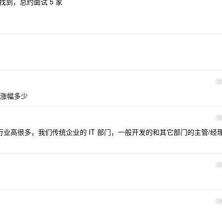
找到，总约面试 5 家
2
，涨幅多少
2
行业高很多，我们传统企业的 IT 部门，一般开发的和其它部门的主管/经
2
2