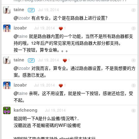
taine
Jul 19, 2014
OP
2
@
izoabr
有点专业，这个是在路由器上进行设置？
izoabr
Jul 19, 2014
1
3
@
taine
就是路由器内置的一个功能，当然不是所有路由器都支
持的哦，12年后产的常见家用无线路由器大部分都支持。
按一下按钮，算专业嘛。。。
taine
Jul 19, 2014
1
OP
4
@
izoabr
对我而言，算专业。通过路由器设置，不是我想要的方
案。感激已发送。
izoabr
Jul 19, 2014
1
5
@
taine
亲啊，这不用设置，就是按一下按钮，感谢还给您，受
不起。
karlcheong
Jul 19, 2014
6
能說明一下A是什么設備/情況嗎?..
沒聽說過 不能輸密碼的WIFI設備呢
WPS除了路由要支持外,client也得支持才行,