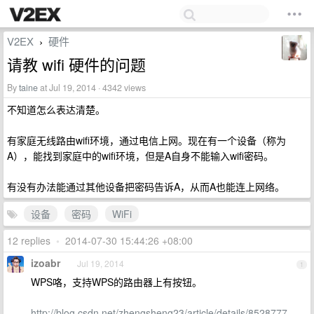
V2EX
硬件
›
请教 wifi 硬件的问题
By
taine
at Jul 19, 2014 · 4342 views
不知道怎么表达清楚。
有家庭无线路由wifi环境，通过电信上网。现在有一个设备（称为
A），能找到家庭中的wifi环境，但是A自身不能输入wifi密码。
有没有办法能通过其他设备把密码告诉A，从而A也能连上网络。
设备
密码
WiFi
12 replies
•
2014-07-30 15:44:26 +08:00
izoabr
Jul 19, 2014
1
WPS咯，支持WPS的路由器上有按钮。
http://blog.csdn.net/zhengsheng23/article/details/8528777