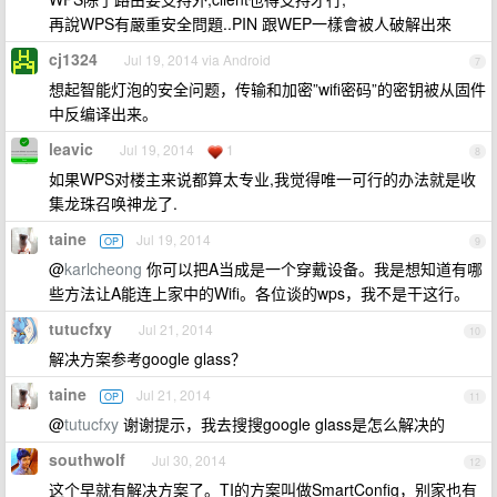
再說WPS有嚴重安全問題..PIN 跟WEP一樣會被人破解出來
cj1324
Jul 19, 2014 via Android
7
想起智能灯泡的安全问题，传输和加密”wifi密码”的密钥被从固件
中反编译出来。
leavic
Jul 19, 2014
1
8
如果WPS对楼主来说都算太专业,我觉得唯一可行的办法就是收
集龙珠召唤神龙了.
taine
Jul 19, 2014
OP
9
@
karlcheong
你可以把A当成是一个穿戴设备。我是想知道有哪
些方法让A能连上家中的Wifi。各位谈的wps，我不是干这行。
tutucfxy
Jul 21, 2014
10
解决方案参考google glass？
taine
Jul 21, 2014
OP
11
@
tutucfxy
谢谢提示，我去搜搜google glass是怎么解决的
southwolf
Jul 30, 2014
12
这个早就有解决方案了。TI的方案叫做SmartConfig，别家也有