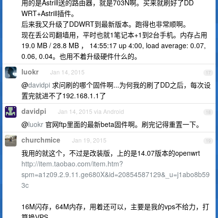
用的是Astrill送的路由器，就是703N啊。买来就刷好了DD
WRT+Astrill插件。
后来我又升级了DDWRT到最新版本。跑得也非常顺啊。
现在丢公司翻墙用，平时也就1笔记本+1到2台手机。内存占用
19.0 MB / 28.8 MB ， 14:55:17 up 4:00, load average: 0.07,
0.06, 0.04。也用不着升级硬件什么的。
luokr
Jan 14, 2015
17
@
davidpi
求问刷的哪个固件啊...为何我的刷了DD之后，每次设
置完就进不了192.168.1.1了
davidpi
Jan 14, 2015 via Android
18
@
luokr
官网ftp里面的最新beta固件啊。刷完记得重置一下。
churchmice
Jan 19, 2015
19
我用的就这个，不过是改装版，上的是14.07版本的openwrt
http://item.taobao.com/item.htm?
spm=a1z09.2.9.11.ge680X&id=20854587129&_u=j1abo8b59
3c
16M闪存，64M内存，用着还可以，主要是我的vps不给力，打
算换VPS