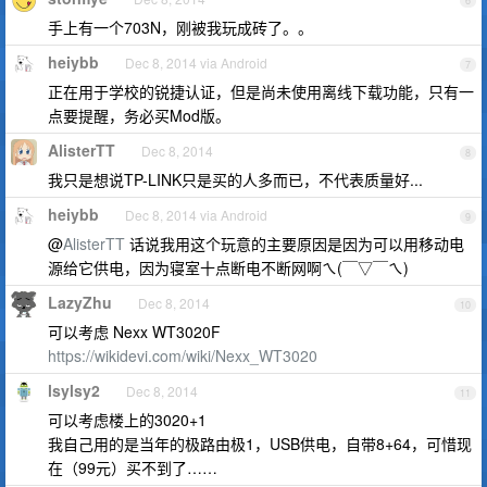
6
手上有一个703N，刚被我玩成砖了。。
heiybb
Dec 8, 2014 via Android
7
正在用于学校的锐捷认证，但是尚未使用离线下载功能，只有一
点要提醒，务必买Mod版。
AlisterTT
Dec 8, 2014
8
我只是想说TP-LINK只是买的人多而已，不代表质量好...
heiybb
Dec 8, 2014 via Android
9
@
AlisterTT
话说我用这个玩意的主要原因是因为可以用移动电
源给它供电，因为寝室十点断电不断网啊ㄟ(￣▽￣ㄟ)
LazyZhu
Dec 8, 2014
10
可以考虑 Nexx WT3020F
https://wikidevi.com/wiki/Nexx_WT3020
lsylsy2
Dec 8, 2014
11
可以考虑楼上的3020+1
我自己用的是当年的极路由极1，USB供电，自带8+64，可惜现
在（99元）买不到了……