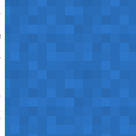
7
人
现
人
8
9