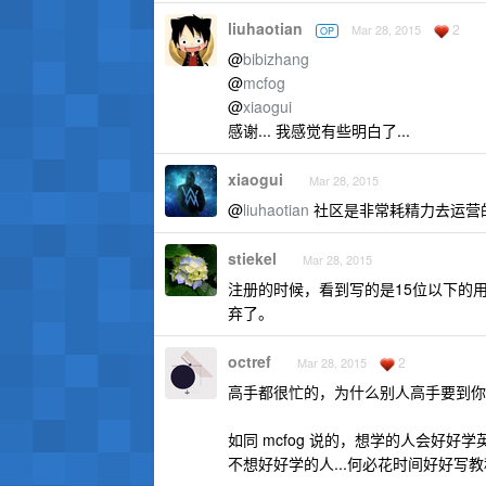
liuhaotian
2
Mar 28, 2015
OP
@
bibizhang
@
mcfog
@
xiaogui
感谢... 我感觉有些明白了...
xiaogui
Mar 28, 2015
@
liuhaotian
社区是非常耗精力去运营
stiekel
Mar 28, 2015
注册的时候，看到写的是15位以下的
弃了。
octref
2
Mar 28, 2015
高手都很忙的，为什么别人高手要到你
如同 mcfog 说的，想学的人会好好学
不想好好学的人...何必花时间好好写