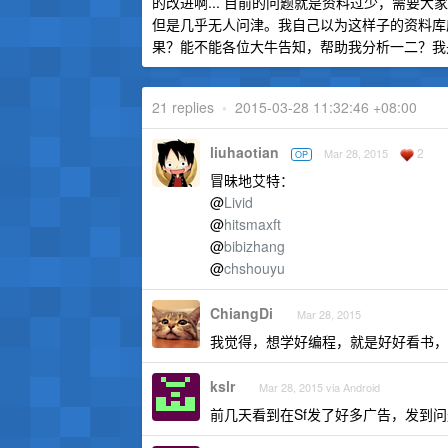
的改进啊... 目前的问题就是资料过少，需要大
但是几乎无人问津。我自己以为这样子的资料库
果？能不能各位大牛告知，帮助我分析一二？我
21 replies
•
2015-03-28 11:32:46 +08:00
liuhaotian
2
Mar 28, 2015
OP
冒昧地艾特：
@
Livid
@
hitsmaxft
@
bibizhang
@
chshouyu
ChiangDi
Mar 28, 2015
我觉得，想学好编程，就是好好看书，
kslr
Mar 28, 2015 via Android
前几天看到在Sf发了好多广告，发到