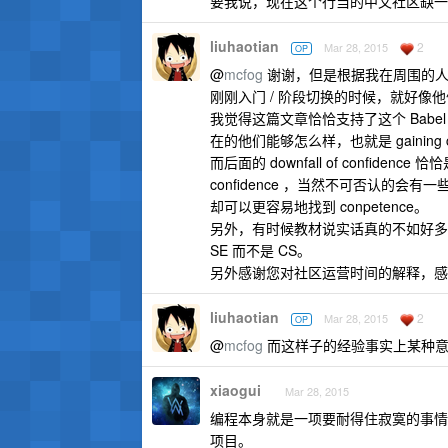
要我说，现在这个行当的中文社区缺一个hack
liuhaotian
2
Mar 28, 2015
OP
@
mcfog
谢谢，但是根据我在周围的人
刚刚入门 / 阶段切换的时候，就好像
我觉得这篇文章恰恰支持了这个 Bab
在的他们能够怎么样，也就是 gaining co
而后面的 downfall of confide
confidence ，当然不可否认的
却可以更容易地找到 conpetence。
另外，有时候教材说实话真的不如好多人
SE 而不是 CS。
另外感谢您对社区运营时间的解释，感
liuhaotian
2
Mar 28, 2015
OP
@
mcfog
而这样子的经验事实上某种意义上可以称为
xiaogui
Mar 28, 2015
编程本身就是一项要耐得住寂寞的事情
项目。