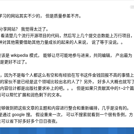
2
 学习的网站其实不少的， 但是质量参差不齐。
的分享网站？ 我觉得太泛了。
册， 看清楚几个流行开源项目的代码，然后写上几个提交总数能上万行项目
这种对其他需要借助其他力量成长的起来的人来说， 说了等于没说。。
是 wikipedia 模式， 能够让尽可能地参与进来，共同编辑， 产出最为
是更好不过了。
，因为不是每个人都这么有空和有经验在写书这件金钱回报不高的事情上
的家伙不是已经是这个领域比较出名的人了？另外， 好多人大概也就写
内容估计都是出版社要求补上的吧。。。 但是如果只贡献其中的1~2个篇
者可以帮忙扩展和润色剩下的文本。
能够做到把这些文章的主题和内容进行整合和重新编排，几乎是没有的。
通过 google 搜。 假设重来一次， 可以不搜索就看到一个很有条例，方
生可以省下好多好多个日日夜夜。