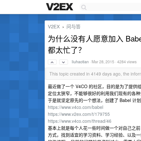
V2EX
问与答
›
为什么没有人愿意加入 Bab
都太忙了？
liuhaotian
·
Mar 28, 2015
· 4284 views
This topic created in 4149 days ago, the inf
最近做了一个 V4CO 的社区，目的是为了提供给
定位太狭窄，不能够很好的利用我们现有的各种
于是就坚定原先的一个想法，创建了 Babel 计
https://www.v4co.com/babel
https://www.v2ex.com/t/179755
https://www.v4co.com/thread/46
基本上就是每个人花一些时间做一个对自己之前 
方式，找到适宜的学习资料、学习经验、以及一些成