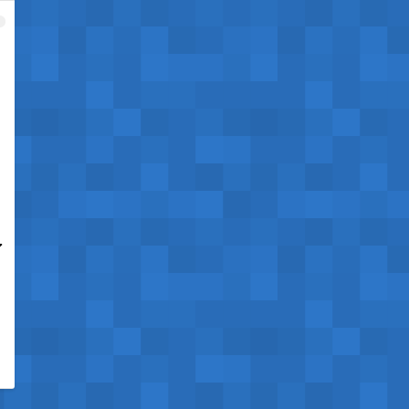
1
，
了