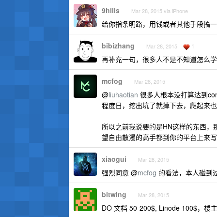
9hills
Mar 28, 2015 via iPhone
给你指条明路，用钱或者其他手段搞一些
bibizhang
1
Mar 28, 2015
再补充一句，很多人不是不知道怎么学
mcfog
Mar 28, 2015
@
liuhaotian
很多人根本没打算达到compe
程度日，挖出坑了就掉下去，爬起来也
所以之前我说要的是HN这样的东西，
望自由散漫的高手都到你的平台上来写
xiaogui
Mar 28, 2015
强烈同意 @
mcfog
的看法，本人碰到
bitwing
Mar 28, 2015
DO 文档 50-200$, Linode 