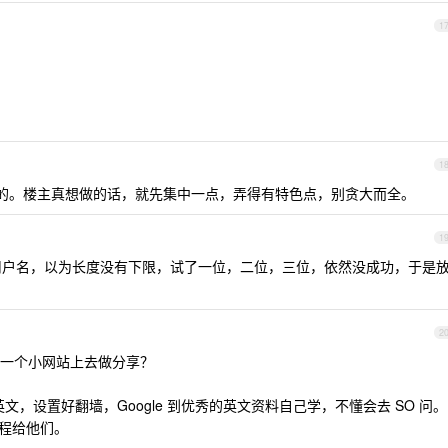
1
1
的。楼主真想做的话，就先集中一点，弄得有特色点，别贪大而全。
1
用户名，以为长度没有下限，试了一位，二位，三位，依然没成功，于是
2
一个小网站上去做分享？
英文，设置好翻墙，Google 到优秀的英文资料自己学，不懂会去 SO 问。
教程给他们。