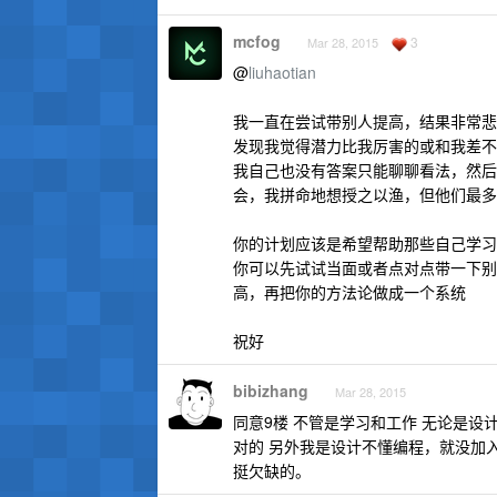
mcfog
3
Mar 28, 2015
@
liuhaotian
我一直在尝试带别人提高，结果非常悲
发现我觉得潜力比我厉害的或和我差不
我自己也没有答案只能聊聊看法，然后
会，我拼命地想授之以渔，但他们最多
你的计划应该是希望帮助那些自己学习
你可以先试试当面或者点对点带一下别人
高，再把你的方法论做成一个系统
祝好
bibizhang
Mar 28, 2015
同意9楼 不管是学习和工作 无论是设
对的 另外我是设计不懂编程，就没加
挺欠缺的。