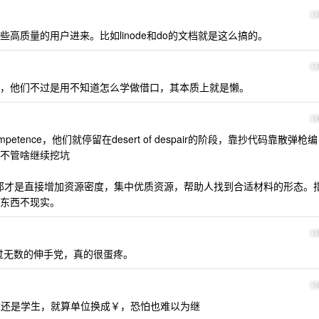
1
高质量的用户进来。比如linode和do的文档就是这么搞的。
1
，他们不过是用不知道怎么学做借口，其本质上就是懒。
1
tence，他们就停留在desert of despair的阶段，靠抄代码靠散弹枪编
不管啥继续挖坑
那才是直接增加资源密度，集中优质资源，帮助人找到合适材料的形态。
东西不现实。
1
过无数的伸手党，真的很蛋疼。
1
100$，楼主还是学生，就算单位换成￥，恐怕也难以为继