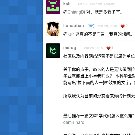
kslr
Mar 28, 2015 via Android
@
ChiangDi
对，就是多看多写。
liuhaotian
2
Mar 28, 2015
OP
@
kslr
这真的不是广告，我真的想问。
mcfog
1
Mar 28, 2015
社区以及内容网站运营不是以周为单位
关于你的点子，99%的人是无法做到
毕业就能当上小学老师么？ 本科毕业
能写出“拉下面的人一把”效果的文字
所以我认为目前的形态看来你的计划无
最后推荐一篇文章“学代码怎么这么难”
damn-hard