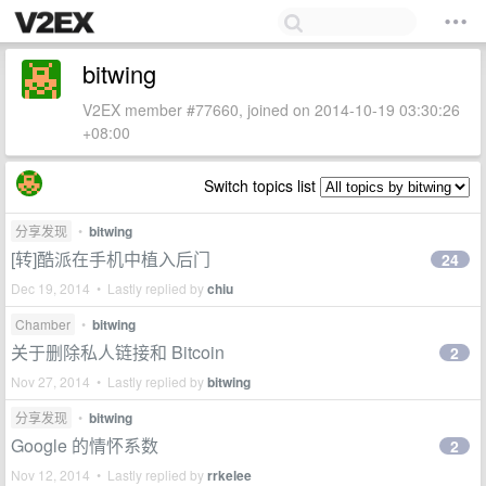
bitwing
V2EX member #77660, joined on 2014-10-19 03:30:26
+08:00
Switch topics list
分享发现
•
bitwing
[转]酷派在手机中植入后门
24
Dec 19, 2014 • Lastly replied by
chiu
Chamber
•
bitwing
关于删除私人链接和 Bitcoin
2
Nov 27, 2014 • Lastly replied by
bitwing
分享发现
•
bitwing
Google 的情怀系数
2
Nov 12, 2014 • Lastly replied by
rrkelee