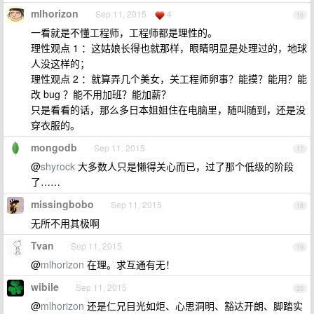
mlhorizon
Sep 11, 2015
4
16
一看就是不懂工程师，工程师都是理性的。
理性观点 1 ：这姑娘长得也就那样，眼睛明显是处理过的，地球
人没这样的；
理性观点 2 ：就算弄几个美女，关工程师卵事？能摸？能用？能
改 bug ？能不用加班？能加薪？
只是看看的话，那么多日本姐姐住在电脑里，随叫随到，还是没
穿衣服的。
mongodb
Sep 11, 2015
17
@
shyrock
大多数人只是懒得关心而已，过了那个低级的阶段
了……
missingbobo
Sep 11, 2015
18
无所不用其极啊
Tvan
Sep 11, 2015
19
@
mlhorizon
在理。求互通有无！
wibile
Sep 11, 2015
20
@
mlhorizon
还是仁兄目光如炬、心思洞明、豁达开朗、脚踏实