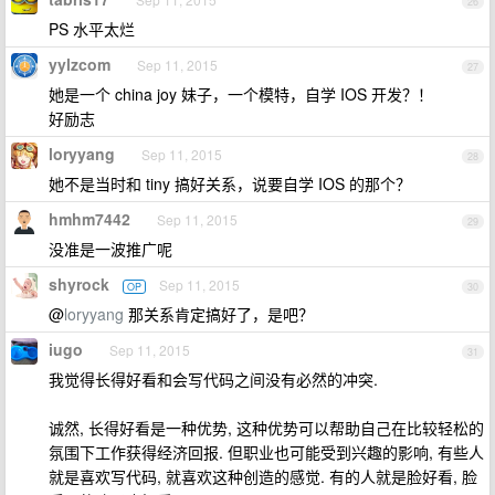
26
PS 水平太烂
yylzcom
Sep 11, 2015
27
她是一个 china joy 妹子，一个模特，自学 IOS 开发？！
好励志
loryyang
Sep 11, 2015
28
她不是当时和 tiny 搞好关系，说要自学 IOS 的那个？
hmhm7442
Sep 11, 2015
29
没准是一波推广呢
shyrock
Sep 11, 2015
OP
30
@
loryyang
那关系肯定搞好了，是吧？
iugo
Sep 11, 2015
31
我觉得长得好看和会写代码之间没有必然的冲突.
诚然, 长得好看是一种优势, 这种优势可以帮助自己在比较轻松的
氛围下工作获得经济回报. 但职业也可能受到兴趣的影响, 有些人
就是喜欢写代码, 就喜欢这种创造的感觉. 有的人就是脸好看, 脸