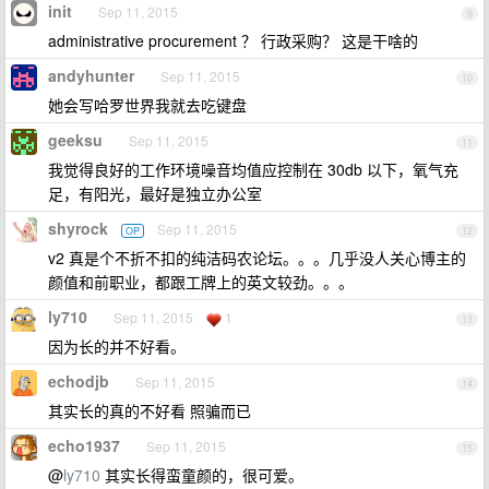
init
Sep 11, 2015
9
administrative procurement ？ 行政采购？ 这是干啥的
andyhunter
Sep 11, 2015
10
她会写哈罗世界我就去吃键盘
geeksu
Sep 11, 2015
11
我觉得良好的工作环境噪音均值应控制在 30db 以下，氧气充
足，有阳光，最好是独立办公室
shyrock
Sep 11, 2015
OP
12
v2 真是个不折不扣的纯洁码农论坛。。。几乎没人关心博主的
颜值和前职业，都跟工牌上的英文较劲。。。
ly710
Sep 11, 2015
1
13
因为长的并不好看。
echodjb
Sep 11, 2015
14
其实长的真的不好看 照骗而已
echo1937
Sep 11, 2015
15
@
ly710
其实长得蛮童颜的，很可爱。