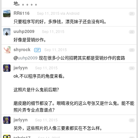
地。。。。。
RR6116
Sep 11, 2015 via Android
21
只要程序写的好，多挣钱，漂亮妹子还会没有吗。
uuhp2009
Sep 11, 2015
22
好像是营销炒作。
shyrock
Sep 11, 2015
OP
23
@
uuhp2009
现在很多小公司招聘其实都是营销炒作的套路
jarlyyn
Sep 11, 2015
24
ok,不以程序员的角度来看。
这照片是什么鬼前后期？
磨皮磨的细节都没了。眼睛液化的这么夸张又是什么鬼。能不能
照片弄专业点靠谱点？
jarlyyn
Sep 11, 2015
25
另外，这些照片的人像三要素都实在不怎么样。
tabris17
Sep 11, 2015