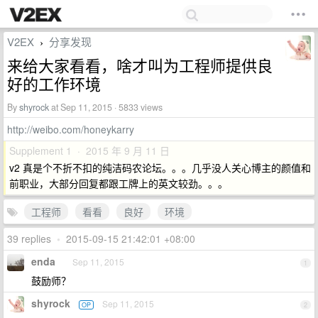
V2EX
分享发现
›
来给大家看看，啥才叫为工程师提供良
好的工作环境
By
shyrock
at Sep 11, 2015 · 5833 views
http://weibo.com/honeykarry
Supplement 1 · 2015 年 9 月 11 日
v2 真是个不折不扣的纯洁码农论坛。。。几乎没人关心博主的颜值和
前职业，大部分回复都跟工牌上的英文较劲。。。
工程师
看看
良好
环境
39 replies
•
2015-09-15 21:42:01 +08:00
enda
Sep 11, 2015
1
鼓励师？
shyrock
Sep 11, 2015
OP
2