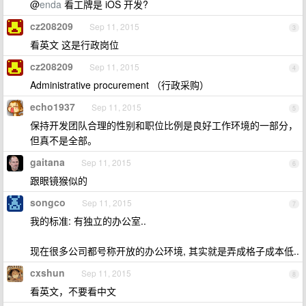
@
enda
看工牌是 iOS 开发?
cz208209
Sep 11, 2015
3
看英文 这是行政岗位
cz208209
Sep 11, 2015
4
Administrative procurement （行政采购）
echo1937
Sep 11, 2015
5
保持开发团队合理的性别和职位比例是良好工作环境的一部分，
但真不是全部。
gaitana
Sep 11, 2015
6
跟眼镜猴似的
songco
Sep 11, 2015
7
我的标准: 有独立的办公室..
现在很多公司都号称开放的办公环境, 其实就是弄成格子成本低..
cxshun
Sep 11, 2015
8
看英文，不要看中文