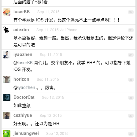
后面的脑子也好看.
loserKK
Sep 11, 2015
32
有个学妹是 IOS 开发，比这个漂亮不止一点半点啊！！！
adexbn
Sep 11, 2015 via iPhone
33
基本靠妆容，素颜一般。当然，我承认我是丑的，但是评论下还
是可以的吧
iyaozhen
Sep 11, 2015
34
@
loserKK
哥们儿，交个朋友不。我学 PHP 的，可以指导下她
iOS 开发。
horizon
Sep 11, 2015
35
@
iyaozhen
。。厉害。
DoctorCat
Sep 12, 2015
36
如此童颜
cszhiyue
Sep 12, 2015
37
好丑啊。。还以为是 HR
jiehuangwei
Sep 12, 2015
38