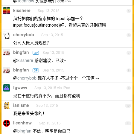
@
ileenhow
头像是我们 ceo~~~
kisshere
Sep 13, 2015
5
拜托把你们的搜索框的 input 添加一个
input:focus{outline:none}吧，看起来真的好别扭哦
cherrybob
Sep 13, 2015
6
公司大概人员规模？
bingfan
Sep 13, 2015
OP
7
@
kisshere
感谢建议，已改~
bingfan
Sep 13, 2015
OP
8
@
cherrybob
现在人不多~不过个个一个顶俩~~
fgwww
Sep 13, 2015 via iPad
9
现在干这行的真不少，而且都有盈利
ianisme
Sep 13, 2015
10
我是来看头像的！
ileenhow
Sep 13, 2015
11
@
bingfan
不信，明明是你自己