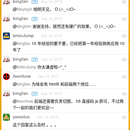
bingfan
Sep 14, 2015
OP
33
@
Neytoph
咱明天见， O (∩_∩)O~
bingfan
Sep 14, 2015
OP
34
@
dinghim
谢谢支持，居然还有硬广的效果， O (∩_∩)O~
letterJump
Sep 14, 2015
35
@
bingfan
10 年经验的要不要，已经把第一年经验熟练应用 10
年了
bingfan
Sep 14, 2015
OP
36
@
letterJump
你太谦虚啦~^_^
ileenhow
Sep 14, 2015
37
@
bingfan
为啥会有 html5 和前端两个岗位......
bingfan
Sep 14, 2015
OP
38
@
ileenhow
前端还需要负责切图， h5 直接码 js 即可，不过两
个一起的我们更欢迎~~
yemoluo
Sep 14, 2015
39
这个回复这么及时 。。。