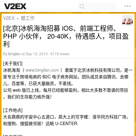
V2EX
酷工作
›
[北京]冰帆海淘招募 iOS、前端工程师、
PHP 小伙伴， 20-40K，待遇感人，项目盈
利
By
bingfan
at Sep 13, 2015 · 6119 views
[关于我们]
冰帆海淘（
www.bingfan.com
）隶属于北京冰帆科技有限公司，是一
家专注于跨境电商的 B2C 电子商务网站，团队成员来自腾讯、去哪
儿、百度等，已获大量融资，不差钱。
公司 web 版已上线，每月已经能够盈利，相比大多数不靠谱的项目
，我们的生存能力格外强！
[工作地点]
大名鼎鼎的宇宙中心五道口，高大上的写字楼：清华同方科技广场，
和搜狗、搜狐做邻居！远眺 U-CENTER.