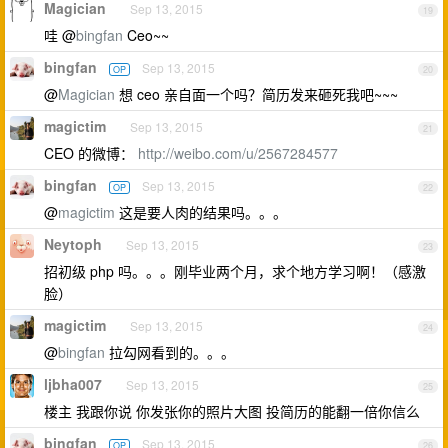
Magician
Sep 13, 2015
19
哇 @
bingfan
Ceo~~
bingfan
Sep 13, 2015
OP
20
@
Magician
想 ceo 亲自面一个吗？简历发来砸死我吧~~~
magictim
Sep 13, 2015
21
CEO 的微博：
http://weibo.com/u/2567284577
bingfan
Sep 13, 2015
OP
22
@
magictim
这是要人肉的结果吗。。。
Neytoph
Sep 13, 2015
23
招初级 php 吗。。。刚毕业两个月，求个地方学习啊！（感激
脸）
magictim
Sep 13, 2015
24
@
bingfan
拉勾网看到的。。。
ljbha007
Sep 13, 2015
25
楼主 我跟你说 你发张你的照片大图 投简历的能翻一倍你信么
bingfan
Sep 13, 2015
OP
26