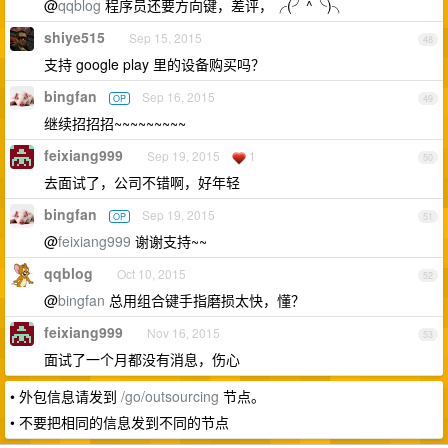
@
qqblog
程序员还要方向键，差评，╭(╯^╰)╮
shiye515
Sep 15, 2015
48
支持 google play 里的设备购买吗？
bingfan
Sep 16, 2015
OP
49
继续招招招~~~~~~~~~
feixiang999
Sep 19, 2015
1
50
去面试了，公司不错啊，好年轻
bingfan
Sep 19, 2015
OP
51
@
feixiang999
谢谢支持~~
qqblog
Oct 10, 2015
52
@
bingfan
总用组合键手指磨损太快，懂？
feixiang999
Nov 16, 2015
53
面试了一个月都没有消息，伤心
• 外包信息请发到
/go/outsourcing
节点。
• 不要把相同的信息发到不同的节点