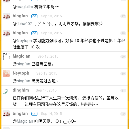
@
magictim
机智少年啊~~
bingfan
Sep 13, 2015
OP
27
@
ljbha007
╭(╯^╰)╮，明明靠才华，偏偏要靠脸
bingfan
Sep 13, 2015
OP
28
@
Neytoph
学习能力强即可，好多 10 年经验也不过是把 1 年经
验重复了 10 次
Magician
Sep 13, 2015
29
@
bingfan
已投等回复。
Neytoph
Sep 13, 2015
30
@
bingfan
简历发过去啦~
dinghim
Sep 14, 2015
31
已在你们网站进行了人生第一次海淘， 还挺方便的，坐等收
货。。过程有问题我会在这里反馈的，啦啦啦~~
bingfan
Sep 14, 2015
OP
32
@
Magician
咱明天见， O (∩_∩)O~