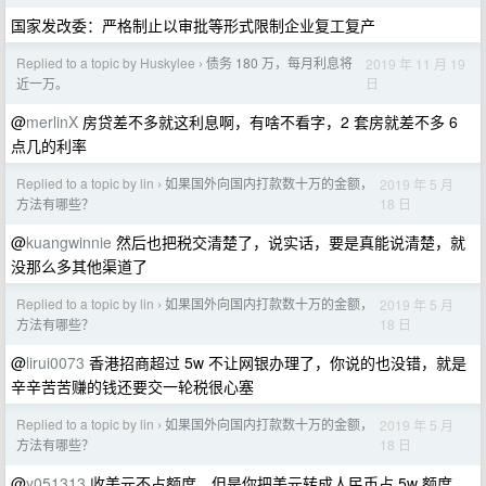
国家发改委：严格制止以审批等形式限制企业复工复产
Replied to a topic by Huskylee
债务 180 万，每月利息将
2019 年 11 月 19
›
日
近一万。
@
merlinX
房贷差不多就这利息啊，有啥不看字，2 套房就差不多 6
点几的利率
Replied to a topic by lin
如果国外向国内打款数十万的金额，
2019 年 5 月
›
18 日
方法有哪些？
@
kuangwinnie
然后也把税交清楚了，说实话，要是真能说清楚，就
没那么多其他渠道了
Replied to a topic by lin
如果国外向国内打款数十万的金额，
2019 年 5 月
›
18 日
方法有哪些？
@
lirui0073
香港招商超过 5w 不让网银办理了，你说的也没错，就是
辛辛苦苦赚的钱还要交一轮税很心塞
Replied to a topic by lin
如果国外向国内打款数十万的金额，
2019 年 5 月
›
18 日
方法有哪些？
@
y051313
收美元不占额度，但是你把美元转成人民币占 5w 额度