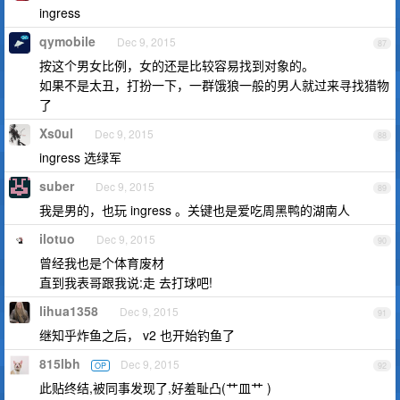
ingress
qymobile
Dec 9, 2015
87
按这个男女比例，女的还是比较容易找到对象的。
如果不是太丑，打扮一下，一群饿狼一般的男人就过来寻找猎物
了
Xs0ul
Dec 9, 2015
88
ingress 选绿军
suber
Dec 9, 2015
89
我是男的，也玩 ingress 。关键也是爱吃周黑鸭的湖南人
ilotuo
Dec 9, 2015
90
曾经我也是个体育废材
直到我表哥跟我说:走 去打球吧!
lihua1358
Dec 9, 2015
91
继知乎炸鱼之后， v2 也开始钓鱼了
815lbh
Dec 9, 2015
OP
92
此贴终结,被同事发现了,好羞耻凸(艹皿艹 )