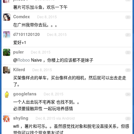
薯片可乐加斗鱼，欢乐一下午
Comdex
Dec 8, 2015
20
在广州我带你去玩。。。
d7101120120
Dec 8, 2015
21
爱好+1
puler
Dec 8, 2015
22
@
Roboo
Naive ，你楼上的应该都不是妹子
Kilerd
Dec 8, 2015
23
买架像样点的单车，买台像样点的相机，然后就可以出去走走
了。
googlefans
Dec 8, 2015
24
一个人出去玩不宅再家 也找不到。。
必须要接触异性 一起玩培养感情
shyling
Dec 8, 2015 via Android
25
wifi ，薯片和可乐。。虽然感觉找对象和脱宅没直接关系，但感
觉你可以找个现充男友试试