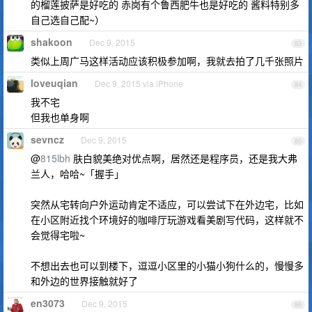
的榴莲披萨是好吃的 赤岗有个鲁西肥牛也是好吃的 酱料特别多
自己选自己配~）
shakoon
Dec 9, 2015
83
类似上周广马这样活动应该积极参加啊，我就去拍了几千张照片
loveuqian
Dec 9, 2015 via iPhone
84
我不宅
但我也单身啊
sevncz
Dec 9, 2015
85
@
815lbh
肤白貌美绝对优点啊，居然还是程序员，还是我大弗
兰人，哈哈~「握手」
突然从宅转向户外运动肯定不适应，可以尝试下在外边宅，比如
在小区附近找个环境好的咖啡厅玩游戏看美剧写代码，这样就不
会觉得宅啦~
不想出去也可以到楼下，逗逗小区里的小猫小狗什么的，慢慢多
和外边的世界接触就好了
en3073
Dec 9, 2015
86