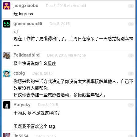
jiongxiaobu
Dec 8, 2015 via Android
14
玩 ingress
greenmoon55
Dec 8, 2015
15
+1
现在工作忙了更懒得出门了，上周日在家呆了一天感觉特别幸福
= =
Felldeadbird
Dec 8, 2015 via iPhone
16
楼主快说说你什么星座
cxbig
Dec 8, 2015
17
你感兴趣的生活方式决定了你没有太大机率接触其他人，自己不
改变没有人能帮你。
建议你去参加一些志愿者活动，多接触些年轻人。
Rorysky
Dec 8, 2015
18
干物女 是不是就这样的？
虽然我不喜欢这个 tag
jin5354
Dec 8, 2015
19