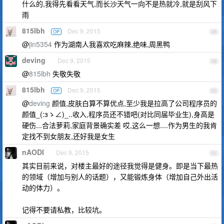
什么的,我得先看看天气,而长沙天气一向不是热就冷,就是刮风下
雨
815lbh
Dec 9, 2015
OP
48
@
jin5354
作为湖南人我喜欢吃麻辣,绝味,周黑鸭
deving
Dec 9, 2015
49
@
815lbh
失敬失敬
815lbh
Dec 9, 2015
OP
50
@
deving
颜值,皮肤白算不算优点,至少我是拉高了公司程序员的
颜值_(:зゝ∠)_..收入,程序员还不错吧(对比同届毕业生),身高是
硬伤...合法萝莉,家庭背景确实差 哎,这么一想....作为男生的我肯
定找不到女朋友,还好我是女生
nAODI
Dec 9, 2015
51
其实目前来说，对楼主最好的途径我觉得是健身。即是当下最热
的领域（增加与别人的话题），又能锻炼身体（增加自己外出活
动的体力）。
记得不要请私教，比较坑。