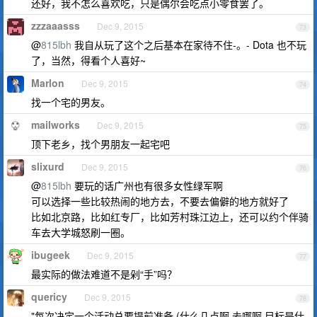
还好，我不怎么喜欢吃，只是偶尔会吃点小零食罢了。
zzzaaasss
Dec 9, 2015
73
@
815lbh
我自从玩了这个之后基本在家待不住-。- Dota 也不玩
了，当然，得看个人喜好~
Marlon
Dec 9, 2015
74
找一个宅的男友。
mailworks
Dec 9, 2015
75
顶下老乡，找个男朋友一起宅吧
slixurd
Dec 9, 2015
76
@
815lbh
要玩的话广州也有很多女性绿军啊
可以选择一些比较热闹的地方去，不要去偏僻的地方就好了
比如北京路，比如红专厂，比如芳村珠江边上，还可以约个伴骑
车去大学城怒刷一圈。
ibugeek
Dec 9, 2015
77
最实际的做法难道不是剁“手”吗？
quericy
Dec 9, 2015
78
"每次决定一个活动总要提前准备,(什么几点啊,去哪啊,目标是什