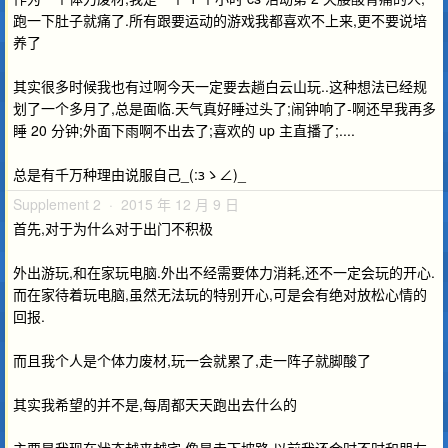
跑一下肚子就痛了.所有跟要运动的游戏我都喜欢不上来,更不要说培
养了
其实很多时候我也有过啊今天一定要去趟白云山玩..这种想法已经规
划了一个多月了,总是面临.天气真好睡过头了;闹钟响了-啊还早我再多
睡 20 分钟;外面下雨啊不出去了;喜欢的 up 主直播了;....
总是有千万种理由说服自己_(:зゝ∠)_
Supplement 2 · 2015 年 12 月 9 日
首先,对于为什么对于出门不积极
外出游玩,和在家玩电脑.外出不经需要体力消耗,还不一定会玩的开心.
而在家待着玩电脑,虽然无法玩的特别开心,可是会有绝对放松心情的
回报.
而且我个人是个体力废材,玩一会就累了,走一阵子就脚酸了
其实我希望的并不是,每周都天天跑出去什么的