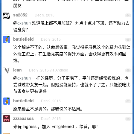
朋友
sa2852
Dec 9, 2015
64
@
cxshun
难道晚上都不用加班？ 九点十点才下班，还有动力去
健身房？
battlefield
Dec 9, 2015
65
这个解决不了的，认命最省事。我觉得把寻思这个的精力花到怎
么涨工资上，在生活充实度的提升方面，会获得更有效率的回
馈。
lean
Dec 9, 2015 via Android
66
@
cxshun
一样的经历，分了更宅了，平时还是经常锻炼的，也
尝试过带女友一起，但她没能坚持，也就不了了之，只能说吃比
苗条身材更有诱惑
battlefield
Dec 9, 2015
67
原来楼主不是男的。那我说的不适用。
zzzaaasss
Dec 9, 2015
68
来玩 ingress ，加入 Enlightened ，绿营，耶！