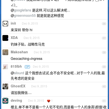
∠)_
@
googlefans
是这样,可以这么解决呢...
@
greenmoon55
就是就是这种感觉
init
Dec 9, 2015
36
来深圳 带你 hi
XDA
Dec 9, 2015
37
钓妹子贴，战略性马克
Makoshan
Dec 9, 2015
38
Geocaching+ingress
815lbh
Dec 9, 2015
OP
39
@
slixurd
这个我想去试试,会不会不安全呢...对于一个人的我,最
先考虑的是安全
GhostEX
Dec 9, 2015
40
请加我微信....
deving
Dec 9, 2015
1
41
楼主,单不单不是看一个人宅不宅的,而是看一个人的身高\颜值\收