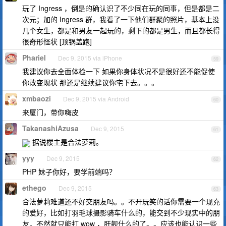
玩了 Ingress ，倒是的确认识了不少同在玩的同事，但是都是二
次元；加的 Ingress 群，我看了一下他们群聚的照片，基本上没
几个女生，都是和男友一起玩的，剩下的都是男生，而且都长得
很奇形怪状 [顶锅盖跑]
Phariel
Dec 9, 2015 via iPhone
59
我建议你去全面体检一下 如果你身体状况不是很好还不能促使
你改变现状 那还是继续建议你宅下去。。。
xmbaozi
Dec 9, 2015 via Android
60
来厦门，带你嗨皮
TakanashiAzusa
Dec 9, 2015
61
据说楼主是合法萝莉。
yyy
Dec 9, 2015
62
PHP 妹子你好，要学前端吗？
ethego
Dec 9, 2015
63
合法萝莉难道还不好交朋友吗。。不开玩笑的话你需要一个现充
的爱好，比如打羽毛球摄影骑车什么的，能交到不少现实中的朋
友，不然就只能打 wow ，肝舰什么的了。。应该也能认识一些