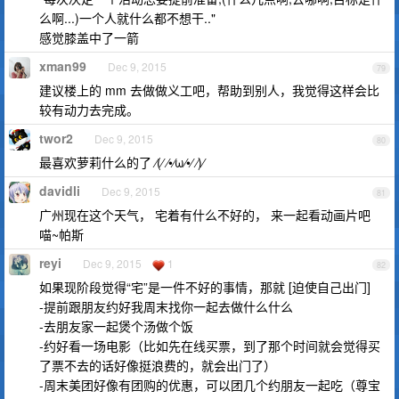
么啊...)一个人就什么都不想干.."
感觉膝盖中了一箭
xman99
Dec 9, 2015
79
建议楼上的 mm 去做做义工吧，帮助到别人，我觉得这样会比
较有动力去完成。
twor2
Dec 9, 2015
80
最喜欢萝莉什么的了 ⁄(⁄ ⁄•⁄ω⁄•⁄ ⁄)⁄
davidli
Dec 9, 2015
81
广州现在这个天气， 宅着有什么不好的， 来一起看动画片吧
喵~帕斯
reyi
Dec 9, 2015
1
82
如果现阶段觉得“宅”是一件不好的事情，那就 [迫使自己出门]
-提前跟朋友约好我周末找你一起去做什么什么
-去朋友家一起煲个汤做个饭
-约好看一场电影（比如先在线买票，到了那个时间就会觉得买
了票不去的话好像挺浪费的，就会出门了）
-周末美团好像有团购的优惠，可以团几个约朋友一起吃（尊宝