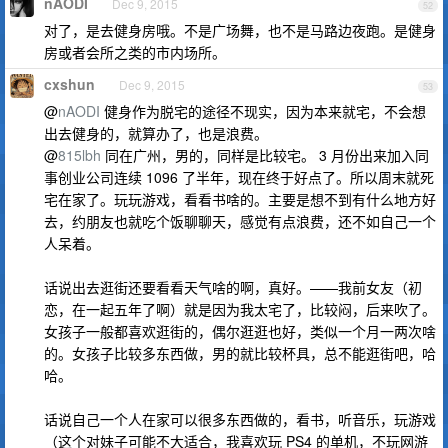
nAODI
Dec 9, 2015
52
对了，是去健身房哦。不是广场舞，也不是马路边夜跑。是健身
房或者会所之类的市内场所。
cxshun
Dec 9, 2015
53
@
nAODI
健身作为脱宅的途径不现实，因为本来就宅，不会想
出去健身的，就算办了，也是浪费。
@
815lbh
同在广州，男的，同样是比较宅。 3 月份出来加入同
事创业公司连续 1096 了半年，现在终于好点了。所以周末就死
宅在家了。玩玩游戏，看看书啥的。主要是想不到有什么地方好
去，约朋友也就吃个饭聊聊天，感觉有点浪费，还不如自己一个
人呆着。
话说出去逛街还要看看天气啥的啊，真好。——我前女友（初
恋，在一起五年了啊）就是因为我太宅了，比较闷，后来吹了。
女孩子一般都喜欢逛街的，偶尔逛逛也好，类似一个月一两次啥
的。女孩子比较多东西做，男的就比较杯具，总不能逛街吧，哈
哈。
话说自己一个人在家可以很多东西做的，看书，听音乐，玩游戏
（这个对妹子可能不大适合，我喜欢玩 PS4 的单机，不玩网游