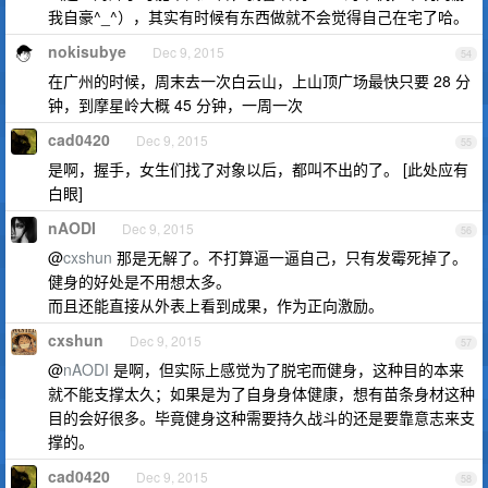
我自豪^_^），其实有时候有东西做就不会觉得自己在宅了哈。
nokisubye
Dec 9, 2015
54
在广州的时候，周末去一次白云山，上山顶广场最快只要 28 分
钟，到摩星岭大概 45 分钟，一周一次
cad0420
Dec 9, 2015
55
是啊，握手，女生们找了对象以后，都叫不出的了。 [此处应有
白眼]
nAODI
Dec 9, 2015
56
@
cxshun
那是无解了。不打算逼一逼自己，只有发霉死掉了。
健身的好处是不用想太多。
而且还能直接从外表上看到成果，作为正向激励。
cxshun
Dec 9, 2015
57
@
nAODI
是啊，但实际上感觉为了脱宅而健身，这种目的本来
就不能支撑太久；如果是为了自身身体健康，想有苗条身材这种
目的会好很多。毕竟健身这种需要持久战斗的还是要靠意志来支
撑的。
cad0420
Dec 9, 2015
58