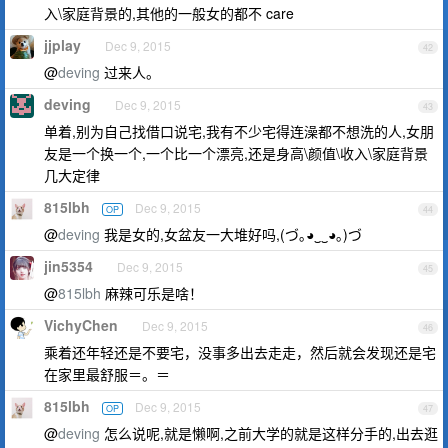
入\家庭背景的,其他的一般女的都不 care
jjplay
Dec 9, 2015
42
@
deving
过来人。
deving
Dec 9, 2015
43
单着,别为自己找借口说宅,我有不少宅得连澡都不想洗的人,女朋
友是一个换一个,一个比一个漂亮,还是身高\颜值\收入\家庭背景
几大定律
815lbh
Dec 9, 2015
OP
44
@
deving
我是女的,女盆友一大堆好吗,(づ｡◕‿‿◕｡)づ
jin5354
Dec 9, 2015
45
@
815lbh
麻辣可乐是啥！
VichyChen
Dec 9, 2015
46
乘着还年轻还是不要宅，没事多出去走走，然后就会发现还是宅
在家里最舒服＝。＝
815lbh
Dec 9, 2015
OP
47
@
deving
怎么说呢,就是懒啊,之前大学的就是这样分手的,出去逛