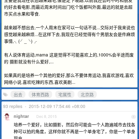
主要是我现在状态越来越宅,像是走下坡路,以前我还会时不时和朋友
约好去看电影,而最近周末时间出门吃个饭都叫外面,最远的就是去超
市买点水果和零食.
越来越不想出去,一个人周末在家可以一句话不说...交际对于我来说也
感觉越来越麻烦...在这样下去,我现在已经觉得有个男朋友会是件麻烦
事情,╮(╯_╰)╭
有人说体育运动,mama 这是觉得不可能喜欢上的,1000%会半途而废
的 摄影就没有什么爱好,...
如果真的是培养一个其他的爱好,那么不要体育运动,我喜欢游戏,喜欢
网络小说,喜欢吃辣的东西,喜欢美剧...
出去
体育西路
宅属性
北京路
93 replies
•
2015-12-09 17:54:46 +08:00
nightar
Dec 8, 2015
1
培养一个爱好，比如摄影，然后你可能会一个人跑遍城市去找各
种可以拍的角度，这样你就不再是一个单身宅了，你是一个单身
现充。