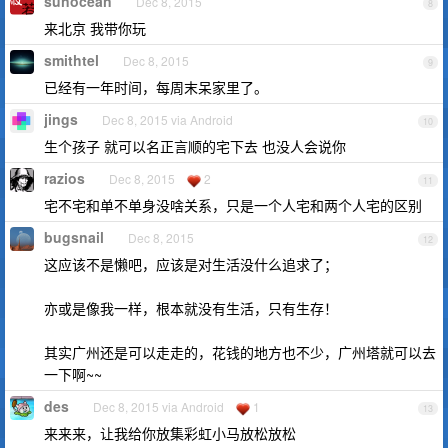
sunocean
Dec 8, 2015
8
来北京 我带你玩
smithtel
Dec 8, 2015
9
已经有一年时间，每周末呆家里了。
jings
Dec 8, 2015 via Android
10
生个孩子 就可以名正言顺的宅下去 也没人会说你
razios
Dec 8, 2015
2
11
宅不宅和单不单身没啥关系，只是一个人宅和两个人宅的区别
bugsnail
Dec 8, 2015
12
这应该不是懒吧，应该是对生活没什么追求了；
亦或是像我一样，根本就没有生活，只有生存！
其实广州还是可以走走的，花钱的地方也不少，广州塔就可以去
一下啊~~
des
Dec 8, 2015 via Android
1
13
来来来，让我给你放集彩虹小马放松放松