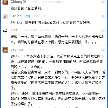
ChiangDi
Dec 9, 2015 via Android
69
我只看到了合法萝莉。
815lbh
Dec 9, 2015
OP
70
@
viikker
我真的打算玩玩,如果可以就培养这个爱好吧
vtea
Dec 9, 2015 via iPhone
71
跟楼主一样，就是单位和家，两点一线，一个人也不想出去逛什
么，闲暇的时候就在家上上网，感觉这样要孤独一生。。。
cxshun
Dec 9, 2015
72
@
sa2852
拿多少钱干多少活，以前拿那么点工资的时候准时下
班，现在拿超过 10K 的，一般都要加班的吧。所以基本都是要
到晚上 9 ， 10 点的。
话话说真要健身肯定一周才一到两次的，不可能天天去的啊，所
以周末去也 OK 。只是周末人多到不行，有好多人是抱着非分之
想去健身的（健身房还真不缺这样的人），这些人就不好说啥
了。
@
lean
还好，刚分那段时间还偶尔找朋友聚聚。以前跟她在一
起的时候就没找过其他朋友聚，担心她在旁边无聊，没想到这成
了分的理由了。