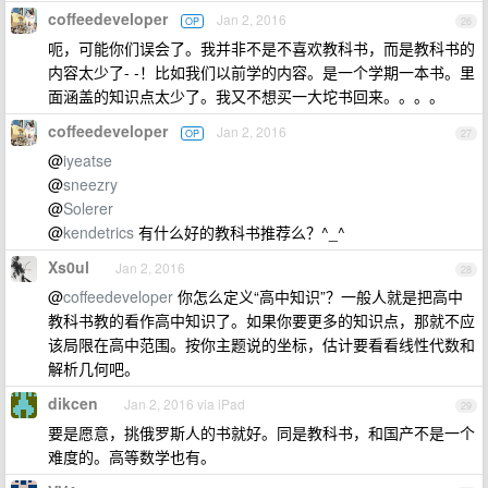
coffeedeveloper
Jan 2, 2016
OP
26
呃，可能你们误会了。我并非不是不喜欢教科书，而是教科书的
内容太少了- -！比如我们以前学的内容。是一个学期一本书。里
面涵盖的知识点太少了。我又不想买一大坨书回来。。。。
coffeedeveloper
Jan 2, 2016
OP
27
@
iyeatse
@
sneezry
@
Solerer
@
kendetrics
有什么好的教科书推荐么？^_^
Xs0ul
Jan 2, 2016
28
@
coffeedeveloper
你怎么定义“高中知识”？一般人就是把高中
教科书教的看作高中知识了。如果你要更多的知识点，那就不应
该局限在高中范围。按你主题说的坐标，估计要看看线性代数和
解析几何吧。
dikcen
Jan 2, 2016 via iPad
29
要是愿意，挑俄罗斯人的书就好。同是教科书，和国产不是一个
难度的。高等数学也有。