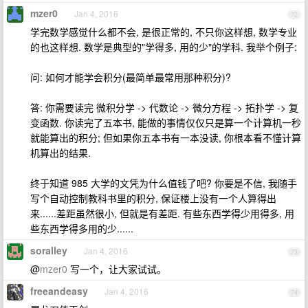
mzer0
Jan 4, 2016
72
学完数学感觉什么都不会, 是很正常的, 不只你这样想, 数学专业
的也这样想. 数学是典型的"学得多, 用的少"的学科. 我举个例子:
问: 如何才能学会积分(最简单最常用那种积分)?
答: 你需要读完 微积分学 -> 代数论 -> 微分方程 -> 拓扑学 -> 复
变函数. 你读完了五本书, 能做的事情仅仅只是算一个计算机一秒
就能算出的积分; 但如果你五本书有一本没读, 你根本看不懂计算
机算出的结果.
终于知道 985 大学的文凭为什么值钱了吧? 你要是不信, 我随手
写个自动控制教科书里的积分, 保证楼上没有一个人算得出
来......差距虽然很小, 但就是有差距. 有些东西学得少用得多, 用
些东西学得多用的少......
soralley
Jan 4, 2016
73
@
mzer0
写一个，让大家试试。
freeandeasy
Jan 4, 2016
74