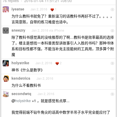
76 replies
•
2016-01-04 11:51:21 +08:00
iyeatse
Jan 2, 2016
1
1
为什么教科书就免了？重新温习的话教科书再好不过了。。。，
言简意赅，自带的练习难度也适中。
sneezry
Jan 2, 2016 via iPhone
2
除了教科书感觉真的没啥推荐的了啊…教科书是效率最高的选择
了，楼主是想找一本科普类型讲故事引人入胜的书吗？那种书体
系和目标性都不强，不能当补充主技能树的工具用，顶多算个附
魔
holystrike
Jan 2, 2016
2
3
神书《什么是数学》
kendetrics
Jan 2, 2016
4
为什么不看教科书
secondwtq
Jan 2, 2016
5
@
holystrike
+1 ，就是感觉有点厚...
我觉得前端不钻牛角尖的话高中数学半吊子水平完全能应付了