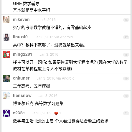
GRE 数学辅导
基本就是高中水平吧
mikeven
Jan 3, 2016
46
张宇的考研数学教程不错的，有零基础起步
linux40
Jan 3, 2016 via Android
47
高中？教科书就够了，没扔就拿出来看。
ming2281
Jan 3, 2016
48
楼主可以开一题吗: 如果要恢复到大学程度呢? (现在大学的数学
教材在某种程度上令人不敢恭维)
cnkuner
Jan 3, 2016 via Android
49
三年高考，五年模拟
hansnow
Jan 3, 2016
50
博亚尔丘克 高等数学习题集
e232e
Jan 3, 2016
1
51
数学与生活 [日]远山启 个人看过觉得适合题主的要求