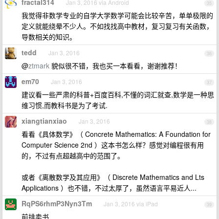
fractal314
Jan 3, 2016 via Android
35
我觉得非数学专业的自学大学数学可能会比较辛苦，单单极限的
定义就能绕晕不少人。不如找找高中教材，复习复习有关函数，
导数相关的知识。
tedd
Jan 3, 2016
36
@
ztmark
貌似很不错，我也买一本看看，谢谢推荐！
em70
Jan 3, 2016
37
建议看一些严肃的科普+百度百科,不懂的词汇就查,数学是一种思
维习惯,而教科书是为了考试.
xiangtianxiao
Jan 3, 2016
38
看看《具体数学》（ Concrete Mathematics: A Foundation for
Computer Science 2nd ）这本书怎么样？感觉对编程很有用
的，不过有点超越高中的范围了。
或者《离散数学及其应用》（ Discrete Mathematics and Lts
Applications ）也不错，不过太厚了，虽然语言平易近人...
RqPS6rhmP3Nyn3Tm
Jan 3, 2016 via iPad
39
前排卖书