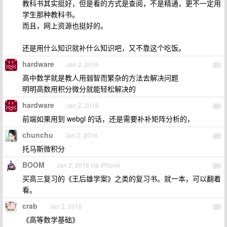
教科书其实挺好，但是看的方式是查阅，不是精通，更不一定用
学生那种教科书。
而且，网上资源也挺好的。
还是用什么知识就补什么知识吧，又不靠这个吃饭。
hardware
Jan 2, 2016
21
高中数学就是教人用弱智而繁杂的方法去解决问题
明明高数用积分微分就能轻松解决的
hardware
Jan 2, 2016
22
前端如果用到 webgl 的话，还是需要补补矩阵分析的，
chunchu
Jan 2, 2016
23
托马斯微积分
BOOM
Jan 2, 2016 via iPhone
24
买高三复习的《王后雄学案》之类的复习书。就一本，可以翻着
看。
crab
Jan 2, 2016
25
《高等数学基础》