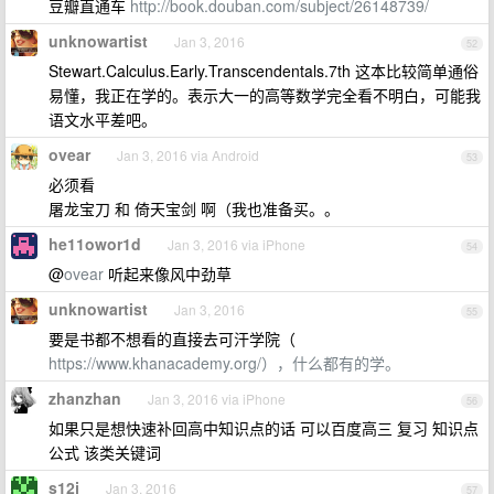
豆瓣直通车
http://book.douban.com/subject/26148739/
unknowartist
Jan 3, 2016
52
Stewart.Calculus.Early.Transcendentals.7th 这本比较简单通俗
易懂，我正在学的。表示大一的高等数学完全看不明白，可能我
语文水平差吧。
ovear
Jan 3, 2016 via Android
53
必须看
屠龙宝刀 和 倚天宝剑 啊（我也准备买。。
he11owor1d
Jan 3, 2016 via iPhone
54
@
ovear
听起来像风中劲草
unknowartist
Jan 3, 2016
55
要是书都不想看的直接去可汗学院（
https://www.khanacademy.org/），什么都有的学。
zhanzhan
Jan 3, 2016 via iPhone
56
如果只是想快速补回高中知识点的话 可以百度高三 复习 知识点
公式 该类关键词
s12j
Jan 3, 2016
57