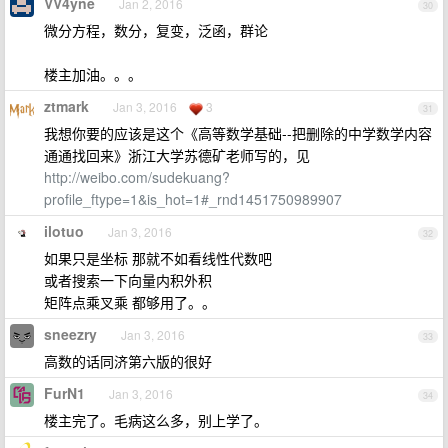
VV4yne
Jan 2, 2016
30
微分方程，数分，复变，泛函，群论
楼主加油。。。
ztmark
Jan 3, 2016
3
31
我想你要的应该是这个《高等数学基础--把删除的中学数学内容
通通找回来》浙江大学苏德矿老师写的，见
http://weibo.com/sudekuang?
profile_ftype=1&is_hot=1#_rnd1451750989907
ilotuo
Jan 3, 2016
32
如果只是坐标 那就不如看线性代数吧
或者搜索一下向量内积外积
矩阵点乘叉乘 都够用了。。
sneezry
Jan 3, 2016
33
高数的话同济第六版的很好
FurN1
Jan 3, 2016
34
楼主完了。毛病这么多，别上学了。