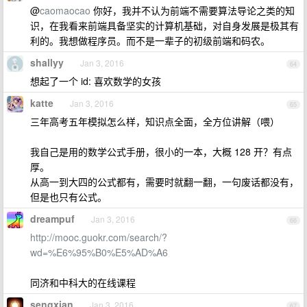
@
caomaocao
你好，我并不认为前端不需要算法导论之类的知
识，在我看来前端具备坚实的计算机基础，对自身发展是极其有
利的。我想做程序员。而不是一辈子的初级前端和码农。
shallyy
Jan 3, 2016
64
想起了一个 id: 喜欢数学的女孩
katte
Jan 3, 2016
65
三年高考五年模拟怎么样，知识点全面，全方位讲解（喂）
我自己是用的数学公式手册，很小的一本，大概 128 开？有点
厚。
从高一到大四的公式都有，需要时就翻一翻，一句废话都没有，
但是也只有公式。
dreampuf
Jan 3, 2016
66
http://mooc.guokr.com/search/?
wd=%E6%95%B0%E5%AD%A6
同济和中科大的在线课程
sengxian
Jan 3, 2016
67