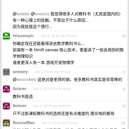
@
iyeatse
@
sneezry
我觉得很多人对教科书（尤其是国内的）
有一种心理上的抵触，不管出于什么原因...
因为我就是这个德行...
feiyuanqiu
Jan 2, 2016 via iPhone
6
你确定现在还能看得进去数学教科书么...
前端有一本 html5 canvas 核心技术，里面讲了一些会用到的数
学物理知识
或者更深入有一本 游戏开发物理学
sneezry
Jan 2, 2016 via iPhone
7
@
secondwtq
这绝对是老师的锅，很多教科书其实是非常棒的
Solerer
Jan 2, 2016 via Android
8
教科书首选
Solerer
Jan 2, 2016 via Android
9
只不过新课标教科书的选修还是有点难度的 图论啥的都有
SourceMan
Jan 2, 2016 via iPhone
10