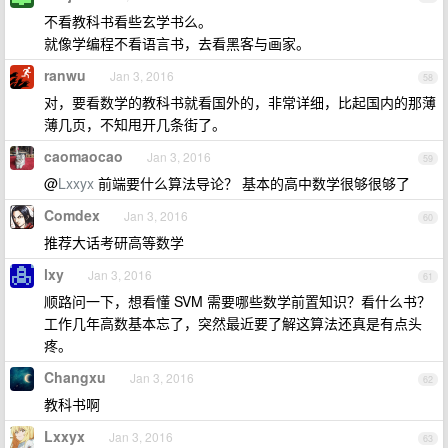
不看教科书看些玄学书么。
就像学编程不看语言书，去看黑客与画家。
ranwu
Jan 3, 2016
58
对，要看数学的教科书就看国外的，非常详细，比起国内的那薄
薄几页，不知甩开几条街了。
caomaocao
Jan 3, 2016
59
@
Lxxyx
前端要什么算法导论？ 基本的高中数学很够很够了
Comdex
Jan 3, 2016
60
推荐大话考研高等数学
lxy
Jan 3, 2016
61
顺路问一下，想看懂 SVM 需要哪些数学前置知识？看什么书？
工作几年高数基本忘了，突然最近要了解这算法还真是有点头
疼。
Changxu
Jan 3, 2016
62
教科书啊
Lxxyx
Jan 3, 2016
63