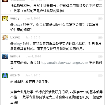
托马斯微积分，虽然主讲微积分，但预备章节就涉及几乎所有高
中数学（当然绝不是应试类型的数学）
wizgy
Jan 3, 2016
68
@
Lxxyx
好奇下，你觉得前端岗位什么情况下会用到《算法导
论》里的知识？
Lxxyx
Jan 3, 2016
69
@
wizgy
你好，在我看来前端具备坚实的计算机基础，对自身发
展是极其有利的。而不是仅仅只是前端的实际应用。
linhua
Jan 4, 2016
70
其实有问题，直接到
http://math.stackexchange.com/
里问也可
以
mzer0
Jan 4, 2016
71
问同事吧, 放弃自学数学吧.
大学专业是数学. 坐标变换涉及好几门课, 非数学专业的基本都弄
不懂......数学专业都要读完大三才会坐标变换(射影几何一般是大
三课).