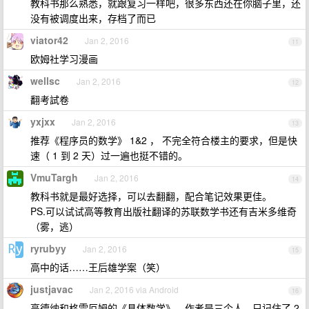
教科书那么熟悉，就跟复习一样吧，很多东西还在你脑子里，还
没有被调度出来，存档了而已
viator42
Jan 2, 2016
11
欧姆社学习漫画
wellsc
Jan 2, 2016
12
翻考試卷
yxjxx
Jan 2, 2016
13
推荐《程序员的数学》 1&2 ， 不完全符合楼主的要求，但是快
速（ 1 到 2 天）过一遍也挺不错的。
VmuTargh
Jan 2, 2016
14
教科书就是最好选择，可以去翻翻，配合笔记效果更佳。
PS.可以试试高等教育出版社翻译的苏联数学书还有吉米多维奇
（雾，逃）
ryrubyy
Jan 2, 2016
15
高中的话……王后雄学案（笑）
justjavac
Jan 2, 2016 via Android
16
高德纳和格雷厄姆的《具体数学》，作者是三个人，只记住了 2