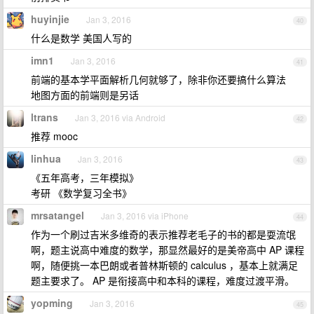
huyinjie
Jan 3, 2016
40
什么是数学 美国人写的
imn1
Jan 3, 2016
41
前端的基本学平面解析几何就够了，除非你还要搞什么算法
地图方面的前端则是另话
ltrans
Jan 3, 2016 via Android
42
推荐 mooc
linhua
Jan 3, 2016
43
《五年高考，三年模拟》
考研 《数学复习全书》
mrsatangel
Jan 3, 2016 via iPhone
44
作为一个刷过吉米多维奇的表示推荐老毛子的书的都是耍流氓
啊，题主说高中难度的数学，那显然最好的是美帝高中 AP 课程
啊，随便挑一本巴朗或者普林斯顿的 calculus ，基本上就满足
题主要求了。 AP 是衔接高中和本科的课程，难度过渡平滑。
yopming
Jan 3, 2016
45