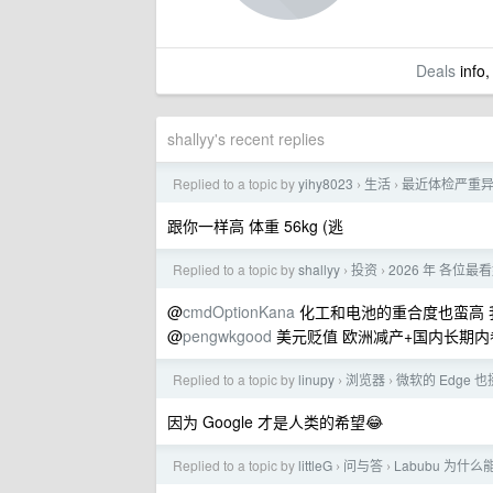
Deals
info,
shallyy's recent replies
Replied to a topic by
yihy8023
生活
最近体检严重
›
›
跟你一样高 体重 56kg (逃
Replied to a topic by
shallyy
投资
2026 年 各位最
›
›
@
cmdOptionKana
化工和电池的重合度也蛮高 
@
pengwkgood
美元贬值 欧洲减产+国内长期内
Replied to a topic by
linupy
浏览器
微软的 Edge
›
›
因为 Google 才是人类的希望😂
Replied to a topic by
littleG
问与答
Labubu 为
›
›