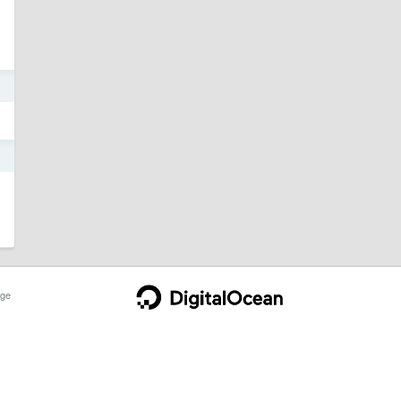
5
5
ge