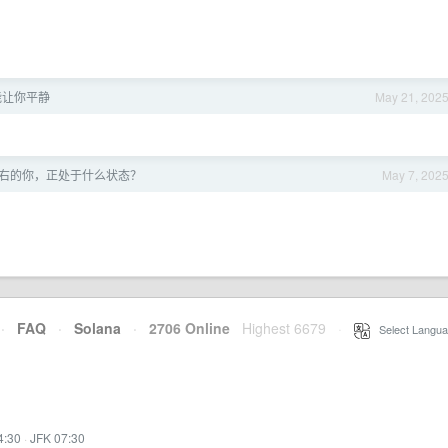
的能让你平静
May 21, 202
右的你，正处于什么状态？
May 7, 202
·
FAQ
·
Solana
·
2706 Online
Highest 6679
·
Select Langua
4:30
·
JFK 07:30