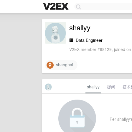
shallyy
🏢
Data Engineer
V2EX member #68129, joined on 
shanghai
shallyy
提问
技术
Per shallyy's