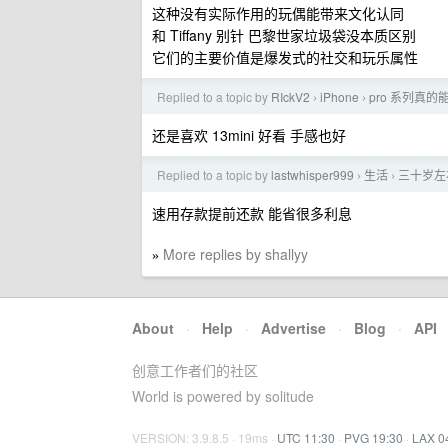
这种没有实际作用的玩偶能带来文化认同
和 Tiffany 别针 巴黎世家垃圾袋没本质区别
它们的主要价值是爆发式的社交和玩乐属性
Replied to a topic by
RIckV2
iPhone
pro 系列真
›
›
还是喜欢 13mini 好看 手感也好
Replied to a topic by
lastwhisper999
生活
三十岁左
›
›
速用存款提前还款 能省很多利息
More replies by shallyy
»
About
·
Help
·
Advertise
·
Blog
·
API
创意工作者们的社区
World is powered by solitude
VERSION: 3.9.8.5 · 19ms ·
UTC 11:30
·
PVG 19:30
·
LAX 0