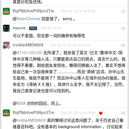
真是比吃饭还快。
RqPS6rhmP3Nyn3Tm
Feb 20, 2016 via iPad
33
@
SeanChense
回复错了， sorry 。
mauve
Feb 20, 2016
PRO
34
可以不爱国，但支那一词的确带有侮辱性
nvidiaAMD980X
Feb 20, 2016 via Android
35
@
d7101120120
无所谓了，我安装了英文 /日文 /繁体中文 /简
体中文等几种输入法，只要能表达自己的观点，语言什么的，我
觉得不重要。刚给朋友发短信，懒得切换输入法了，着实不想再
给自己来一次自我审查了……………而且“滞纳”这词，孙中山先
生能用，我就不能用了？而且孙中山等人在海外创办的报纸，就
命名为《滞纳 X X 报》，具体什么名字，我不太记得了，当然，
我自己查查记录也是可以找到的。
@
BXIA
对你的回应，同上。
RqPS6rhmP3Nyn3Tm
Feb 20, 2016 via iPad
1
36
@
nvidiaAMD980X
真的懒得讨论这类问题了，关于历史自己看
维基百科吧。没有基本的 background information ，讨论起来