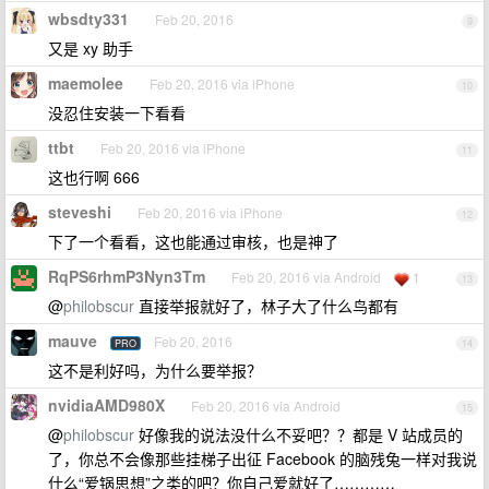
wbsdty331
Feb 20, 2016
9
又是 xy 助手
maemolee
Feb 20, 2016 via iPhone
10
没忍住安装一下看看
ttbt
Feb 20, 2016 via iPhone
11
这也行啊 666
steveshi
Feb 20, 2016 via iPhone
12
下了一个看看，这也能通过审核，也是神了
RqPS6rhmP3Nyn3Tm
Feb 20, 2016 via Android
1
13
@
philobscur
直接举报就好了，林子大了什么鸟都有
mauve
Feb 20, 2016
PRO
14
这不是利好吗，为什么要举报？
nvidiaAMD980X
Feb 20, 2016 via Android
15
@
philobscur
好像我的说法没什么不妥吧？？都是 V 站成员的
了，你总不会像那些挂梯子出征 Facebook 的脑残兔一样对我说
什么“爱锅思想”之类的吧？你自己爱就好了…………