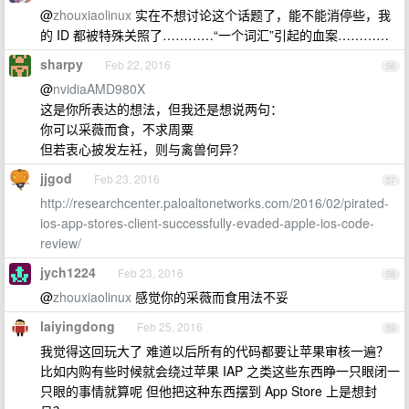
@
zhouxiaolinux
实在不想讨论这个话题了，能不能消停些，我
的 ID 都被特殊关照了…………“一个词汇”引起的血案…………
sharpy
Feb 22, 2016
56
@
nvidiaAMD980X
这是你所表达的想法，但我还是想说两句：
你可以采薇而食，不求周粟
但若衷心披发左衽，则与禽兽何异？
jjgod
Feb 23, 2016
57
http://researchcenter.paloaltonetworks.com/2016/02/pirated-
ios-app-stores-client-successfully-evaded-apple-ios-code-
review/
jych1224
Feb 23, 2016
58
@
zhouxiaolinux
感觉你的采薇而食用法不妥
laiyingdong
Feb 25, 2016
59
我觉得这回玩大了 难道以后所有的代码都要让苹果审核一遍？
比如内购有些时候就会绕过苹果 IAP 之类这些东西睁一只眼闭一
只眼的事情就算呢 但他把这种东西摆到 App Store 上是想封