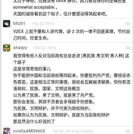
太过于神奇。而我没有 block 掉你，因为我觉得你的逻辑还是
somewhat acceptable 。
天国的诚哥看到这个帖子，估计要感动得哭起来吧。
bk201
Feb 22, 2016
53
V2EX 上就不要和人讲代理，@ 2 次的一律不回是真理，节约自
己时间，珍爱生命。
sharpy
Feb 22, 2016
54
我觉得有些人反对当前政权总会走进 [黑民族 黑文明 黑人种] 这
个路子
这是非常奇怪的事儿
你不能把中国和当前政权等同起来，你要批判共产党，要倾诉赤
色罪恶，这是相当正常的事情，政权会瓦解崩溃替换，但你若混
淆政权、民族、国家、文明这些概念
以为黑了民族，黑了文明，就是黑了共产党。
那你会发现，冥顽不灵者会多得超乎你想象。
为民族、文明辩护，并不代表为政权辩护。
如果你认为为民族、文明辩护，就是为当前政权辩护
那显然没什么好说的了
nvidiaAMD980X
Feb 22, 2016 via Android
55