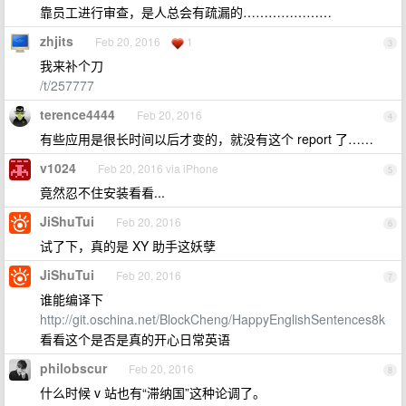
靠员工进行审查，是人总会有疏漏的…………………
zhjits
Feb 20, 2016
1
3
我来补个刀
/t/257777
terence4444
Feb 20, 2016
4
有些应用是很长时间以后才变的，就没有这个 report 了……
v1024
Feb 20, 2016 via iPhone
5
竟然忍不住安装看看...
JiShuTui
Feb 20, 2016
6
试了下，真的是 XY 助手这妖孽
JiShuTui
Feb 20, 2016
7
谁能编译下
http://git.oschina.net/BlockCheng/HappyEnglishSentences8k
看看这个是否是真的开心日常英语
philobscur
Feb 20, 2016
8
什么时候 v 站也有“滞纳国”这种论调了。