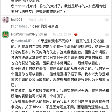
家还是可以交流的。
@
regent
对对对，你说的太对了，我就是那样的人！然后你就
要把我送往焚尸炉或是做成肥皂？？
hst001
Feb 21, 2016
51
@
philobscur
loser 的常用词语
RqPS6rhmP3Nyn3Tm
Feb 22, 2016
1
52
@
nvidiaAMD980X
思想和观念不同的人，我真的是十分欢迎
的。但我真的希望对方能至少有一个清晰的逻辑线条，这是一切
讨论的基本。昨天的确有失态，这点我也抱歉。回到这个问题，
各语言维基尤其是中文和日文对于这个词语均有详细的解释，我
也没有赘述的必要。因果逻辑非常明显，一眼就可以看出。
对于网络上的这种事情，我是真的真的从来不理会的。我的第一
个回复你也可以看到，一般就是直接举报了事。我本以为你是知
道这个词的贬义而故意的，现在得知你的确是只是因为不知道而
已。
在文说文，莫名其妙变成五毛，我也实在是很无语。我黑包子和
膜蛤的表情包可以装满一个相册了。
我没有嘲讽任何人的意思，的确我认为这个问题应该是没有任何
争议的。关于 block ，不是因为观点不同，而是因为逻辑实在是