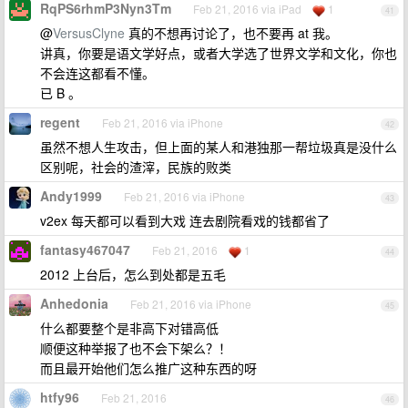
RqPS6rhmP3Nyn3Tm
Feb 21, 2016 via iPad
1
41
@
VersusClyne
真的不想再讨论了，也不要再 at 我。
讲真，你要是语文学好点，或者大学选了世界文学和文化，你也
不会连这都看不懂。
已 B 。
regent
Feb 21, 2016 via iPhone
42
虽然不想人生攻击，但上面的某人和港独那一帮垃圾真是没什么
区别呢，社会的渣滓，民族的败类
Andy1999
Feb 21, 2016 via iPhone
43
v2ex 每天都可以看到大戏 连去剧院看戏的钱都省了
fantasy467047
Feb 21, 2016
1
44
2012 上台后，怎么到处都是五毛
Anhedonia
Feb 21, 2016 via iPhone
45
什么都要整个是非高下对错高低
顺便这种举报了也不会下架么？！
而且最开始他们怎么推广这种东西的呀
htfy96
Feb 21, 2016
46