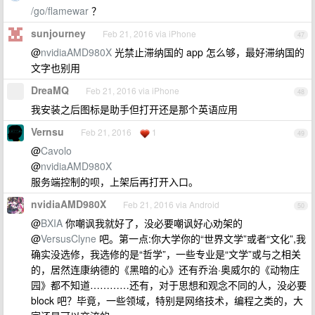
/go/flamewar
？
sunjourney
Feb 21, 2016 via iPhone
47
@
nvidiaAMD980X
光禁止滞纳国的 app 怎么够，最好滞纳国的
文字也别用
DreaMQ
Feb 21, 2016 via iPhone
48
我安装之后图标是助手但打开还是那个英语应用
Vernsu
Feb 21, 2016
1
49
@
Cavolo
@
nvidiaAMD980X
服务端控制的呗，上架后再打开入口。
nvidiaAMD980X
Feb 21, 2016 via Android
50
@
BXIA
你嘲讽我就好了，没必要嘲讽好心劝架的
@
VersusClyne
吧。第一点:你大学你的“世界文学”或者“文化”,我
确实没选修，我选修的是“哲学”，一些专业是“文学”或与之相关
的，居然连康纳德的《黑暗的心》还有乔治·奥威尔的《动物庄
园》都不知道…………还有，对于思想和观念不同的人，没必要
block 吧？毕竟，一些领域，特别是网络技术，编程之类的，大