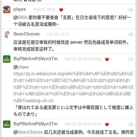
plqws
Feb 20, 2016
1
29
@
BXIA
那你要不要查查「支那」在日文语境下的意思？好好一
个词被五毛意淫成蔑称~
SeanChense
Feb 20, 2016
30
应该是在提交审核的时候改连 server 然后伪装成背单词软件，
审核完成就变这样了。
RqPS6rhmP3Nyn3Tm
Feb 20, 2016 via iPad
1
31
@
plqws
https://ja.m.wikisource.org/wiki/%E6%94%AF%E9%82%A3%E
3%81%AE%E5%91%BC%E7%A8%B1%E3%82%92%E9%81
%BF%E3%81%91%E3%82%8B%E3%81%93%E3%81%A8%E
3%81%AB%E9%97%9C%E3%81%99%E3%82%8B%E4%BB
%B6?uselang=zh-cn
「使はれてゐる處支那といふ文字は中華民國として極度に嫌ふ
ものであり」
RqPS6rhmP3Nyn3Tm
Feb 20, 2016 via iPad
1
32
@
SeanChense
前几天还被当成美狗，今天就成了五毛。换阵营