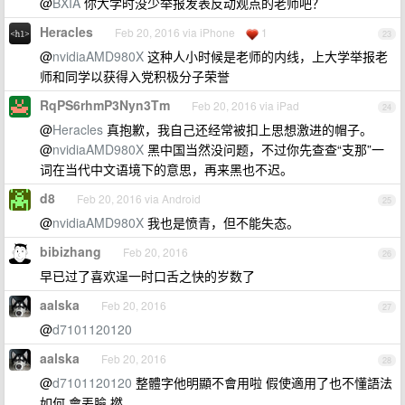
@
BXIA
你大学时没少举报发表反动观点的老师吧？
Heracles
Feb 20, 2016 via iPhone
1
23
@
nvidiaAMD980X
这种人小时候是老师的内线，上大学举报老
师和同学以获得入党积极分子荣誉
RqPS6rhmP3Nyn3Tm
Feb 20, 2016 via iPad
24
@
Heracles
真抱歉，我自己还经常被扣上思想激进的帽子。
@
nvidiaAMD980X
黑中国当然没问题，不过你先查查“支那”一
词在当代中文语境下的意思，再来黑也不迟。
d8
Feb 20, 2016 via Android
25
@
nvidiaAMD980X
我也是愤青，但不能失态。
bibizhang
Feb 20, 2016
26
早已过了喜欢逞一时口舌之快的岁数了
aalska
Feb 20, 2016
27
@
d7101120120
aalska
Feb 20, 2016
28
@
d7101120120
整體字他明顯不會用啦 假使適用了也不懂語法
如何 會丟臉 撚