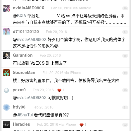
nvidiaAMD980X
Feb 20, 2016 via Android
16
@
BXIA
举报吧………… V 站 ss 点不让等级未到的会员看，本
来审查与自我审查就够严重的了，还想玩“相互举报”……………
d7101120120
Feb 20, 2016
17
@
nvidiaAMD980X
好歹用个繁体字啊，你这用着我支的残体字
这不是拉低你的形象吗😂
Garantion
Feb 20, 2016
18
可以放到 V2EX SIBI 上面去了
SourceMan
Feb 20, 2016 via iPhone
19
楼上好厉害的歪果仁，我不敢回答，怕被侮辱我出生在大陆
yexm0
Feb 20, 2016
1
20
@
nvidiaAMD980X
习惯就好啦 :-)
htfy96
Feb 20, 2016
21
@
JiShuTui
看代码应该是真的？
Heracles
Feb 20, 2016 via iPhone
1
22