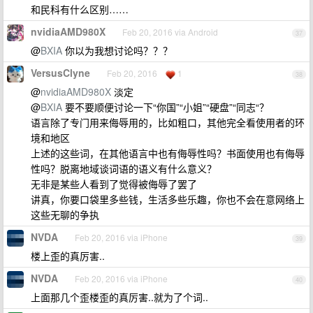
和民科有什么区别……
nvidiaAMD980X
Feb 20, 2016 via Android
37
@
BXIA
你以为我想讨论吗？？？
VersusClyne
Feb 20, 2016
1
38
@
nvidiaAMD980X
淡定
@
BXIA
要不要顺便讨论一下“你国”“小姐”“硬盘”“同志“？
语言除了专门用来侮辱用的，比如粗口，其他完全看使用者的环
境和地区
上述的这些词，在其他语言中也有侮辱性吗？书面使用也有侮辱
性吗？脱离地域谈词语的语义有什么意义？
无非是某些人看到了觉得被侮辱了罢了
讲真，你要口袋里多些钱，生活多些乐趣，你也不会在意网络上
这些无聊的争执
NVDA
Feb 20, 2016 via iPhone
39
楼上歪的真厉害..
NVDA
Feb 20, 2016 via iPhone
40
上面那几个歪楼歪的真厉害..就为了个词..