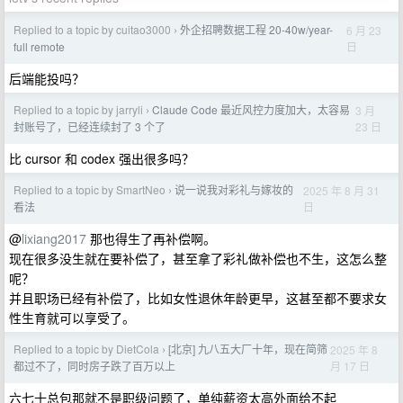
Replied to a topic by cuitao3000
外企招聘数据工程 20-40w/year-
6 月 23
›
日
full remote
后端能投吗？
Replied to a topic by jarryli
Claude Code 最近风控力度加大，太容易
3 月
›
23 日
封账号了，已经连续封了 3 个了
比 cursor 和 codex 强出很多吗？
Replied to a topic by SmartNeo
说一说我对彩礼与嫁妆的
2025 年 8 月 31
›
日
看法
@
lixiang2017
那也得生了再补偿啊。
现在很多没生就在要补偿了，甚至拿了彩礼做补偿也不生，这怎么整
呢？
并且职场已经有补偿了，比如女性退休年龄更早，这甚至都不要求女
性生育就可以享受了。
Replied to a topic by DietCola
[北京] 九八五大厂十年，现在简筛
2025 年 8
›
月 17 日
都过不了，同时房子跌了百万以上
六七十总包那就不是职级问题了，单纯薪资太高外面给不起