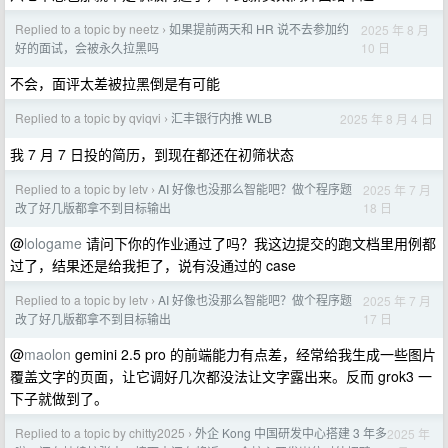
Replied to a topic by neetz
如果提前两天和 HR 说不去参加约
2025 年 8 月
›
10 日
好的面试，会被永久拉黑吗
不会，面评太差被拉黑倒是有可能
Replied to a topic by qviqvi
汇丰银行内推 WLB
2025 年 8 月 4 日
›
我 7 月 7 日投的简历，到现在都还在初筛状态
Replied to a topic by letv
AI 好像也没那么智能吧？做个程序题
2025 年 7 月
›
18 日
改了好几版都拿不到目标输出
@
lologame
请问下你的作业通过了吗？我这边提交的跑文档里用例都
过了，结果还是给我拒了，说有没通过的 case
Replied to a topic by letv
AI 好像也没那么智能吧？做个程序题
2025 年 7 月
›
17 日
改了好几版都拿不到目标输出
@
maolon
gemini 2.5 pro 的前端能力有点差，经常给我生成一些图片
覆盖文字的页面，让它调好几次都没法让文字露出来。反而 grok3 一
下子就做到了。
Replied to a topic by chitty2025
外企 Kong 中国研发中心搭建 3 年多
2025 年
›