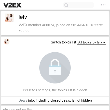
letv
V2EX member #60074, joined on 2014-04-10 16:52:31
+08:00
Switch topics list
Per letv's settings, the topics list is hidden
Deals
info, including closed deals, is not hidden
letv's recent replies