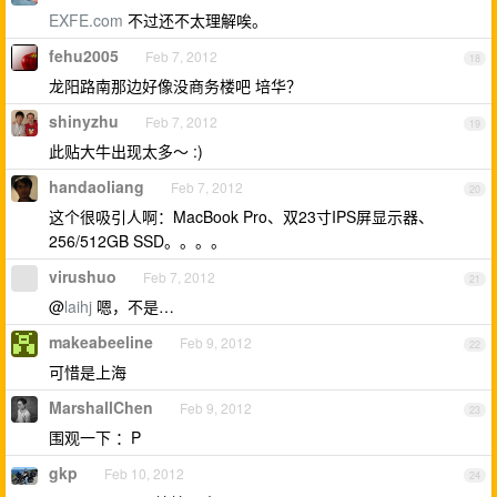
EXFE.com
不过还不太理解唉。
fehu2005
Feb 7, 2012
18
龙阳路南那边好像没商务楼吧 培华？
shinyzhu
Feb 7, 2012
19
此贴大牛出现太多～ :)
handaoliang
Feb 7, 2012
20
这个很吸引人啊：MacBook Pro、双23寸IPS屏显示器、
256/512GB SSD。。。。
virushuo
Feb 7, 2012
21
@
laihj
嗯，不是…
makeabeeline
Feb 9, 2012
22
可惜是上海
MarshallChen
Feb 9, 2012
23
围观一下 ：P
gkp
Feb 10, 2012
24