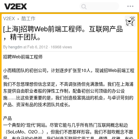
V2EX
酷工作
›
[上海]招聘Web前端工程师。互联网产品
，精干团队。
By
hengdm
at Feb 6, 2012 · 16968 views
招聘Web前端工程师
小而精团队的初创公司，计划逐步扩张至10人，现诚招Web前端工程
师。
我们不忽悠理想但信念坚定，不高调张扬但充满激情。我们在上海浦
东提供自由职业者般的弹性工作制，配备初创公司顶级的办公设
施……比这些更重要的是，我们创造极富挑战的机会，与卓识苛刻的
产品、资深有品的技术团队共成长。
产品
一个典型的“现代”网站。尽管它能与几乎所有热门互联网概念粘边
（SoLoMo、O2O…），但我们不愿那样形容。我们不鼓吹概念不跟
风，有自己的价值观。我们创造互联网实用工具，便捷、优雅，有价