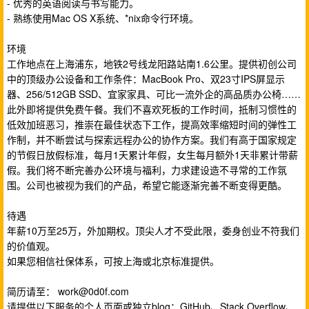
- 优秀的英语阅读与书写能力。
- 熟练使用Mac OS X系统、*nix命令行环境。
环境
工作地点在上海浦东，地铁2号线龙阳路站南1.6公里。提供初创公司
中的顶级办公设备和工作条件：MacBook Pro、双23寸IPS屏显示
器、256/512GB SSD、宜家家具、可比一流外企的高品质办公椅……
此外即将提供免费午餐。我们不喜欢死板的工作时间，抵制习惯性的
低效加班恶习，推崇在最佳状态下工作，提高效率缩短时间的弹性工
作制，并不断尝试与探索远程办公的协作方案。我们有高于国家规定
的节假日放假标准，每月1天累计年假，女生每月额外1天非累计带薪
假。我们将不断完善办公环境与福利，力求建设造不寻常的工作氛
围。公司也被视为我们的产品，希望它能逐渐完善不断变得更酷。
待遇
年薪10万至25万，外加期权。顶尖人才不受此限，委身创业不符我们
的价值观。
如果您相信社保体系，可按上海或北京标准提供。
简历请至：
work@0d0f.com
请提供以下服务的个人页面或独立blog：GitHub、Stack Overflow、