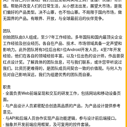
值。帮助并改变人们的日常生活，从小想法出发，展望大市场，是我
们偏好的产品类型。决不山寨，也不怕山寨。不局限于国内市场，做
无国界的产品。有眼界、开放，与全球最前沿的伙伴竞争。
团队
创始团队由3人组成，至少7年工作经验。多年国际和国内最顶尖企业
工作经验及创业经历。各自在产品、技术、市场领域具备一定声望和
影响力。此外团队将有3位后台和1位Android开发人员，4至7年开发
经验，他们在各自的领域经验丰富。以及1位出色的设计师，作品曾获
红点设计奖。了解具体的团队信息，可与我们联系，或许您早听说过
我们。比资历更难得的，是团队成员间契合一致的价值观。与何人为
伍对自己影响深远，我们为组建优秀的团队而自豪。
职责
- 全面负责Web前端呈现和交互的研发工作，包括网站和移动设备页
面。
- 与产品设计人员紧密配合创造高品质的产品，为产品设计提供参考
意见。
- 与API和后端人员协作实现产品功能逻辑，参与设计前后端接口。
- 抽象并开发前端应用框架，及可复用的控件套装。