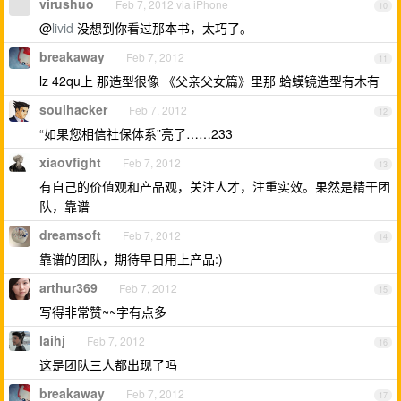
virushuo
Feb 7, 2012 via iPhone
10
@
livid
没想到你看过那本书，太巧了。
breakaway
Feb 7, 2012
11
lz 42qu上 那造型很像 《父亲父女篇》里那 蛤蟆镜造型有木有
soulhacker
Feb 7, 2012
12
“如果您相信社保体系”亮了……233
xiaovfight
Feb 7, 2012
13
有自己的价值观和产品观，关注人才，注重实效。果然是精干团
队，靠谱
dreamsoft
Feb 7, 2012
14
靠谱的团队，期待早日用上产品:)
arthur369
Feb 7, 2012
15
写得非常赞~~字有点多
laihj
Feb 7, 2012
16
这是团队三人都出现了吗
breakaway
Feb 7, 2012
17