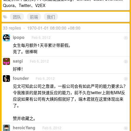
Quora、Twitter、V2EX
团队
前端
我们
33 replies
•
1970-01-01 08:00:00 +08:00
ipopo
Feb 6, 2012
1
女生每月额外1天非累计带薪假。
亮了。很棒啊
satgi
Feb 6, 2012
2
好棒！
founder
Feb 6, 2012
3
见文可知此公司之靠谱，一般公司会有如此严苛的能力要求么？
令我推崇的是其快速反应的能力，前不久在twitter上刚有MM反
应说如果有公司有大姨妈假就好了，端木君就在这里体现出来
了。
赞并收藏之。
heroicYang
Feb 6, 2012
4