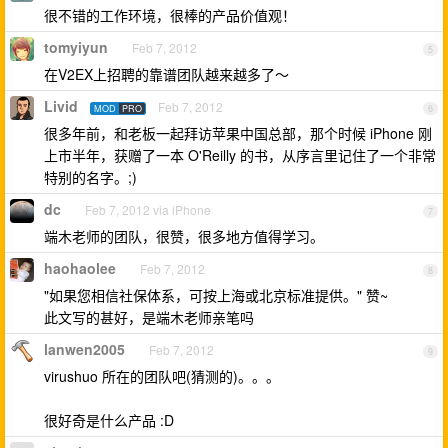
很不错的工作环境，很棒的产品价值观！
tomyiyun
Feb 7, 2012
5
在V2EX上招聘的靠谱团队越来越多了～
Livid
Feb 7, 2012
MOD
PRO
6
很多年前，和老板一起拜访苹果中国总部，那个时候 iPhone 刚
上市半年，获赠了一本 O'Reilly 的书，从序言里记住了一个非常
特别的名字。;)
dc
Feb 7, 2012 via iPhone
7
端木老师的团队，很赞，很多地方值得学习。
haohaolee
Feb 7, 2012
8
"如果您相信社保体系，可按上海或北京标准提供。" 赞~
此文写的甚好，是端木老师亲笔吗
lanwen2005
Feb 7, 2012
9
virushuo 所在的团队吧(猜测的)。。。
很好奇是什么产品 :D