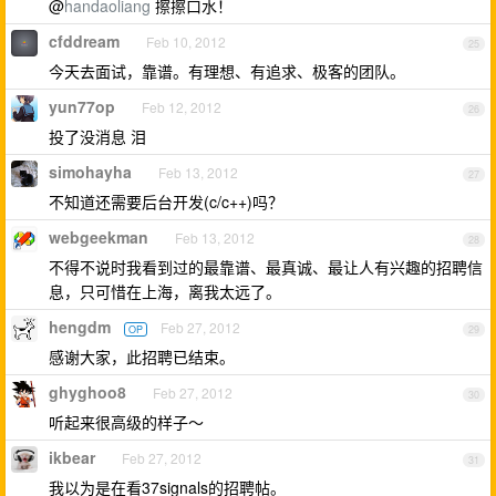
@
handaoliang
擦擦口水！
cfddream
Feb 10, 2012
25
今天去面试，靠谱。有理想、有追求、极客的团队。
yun77op
Feb 12, 2012
26
投了没消息 泪
simohayha
Feb 13, 2012
27
不知道还需要后台开发(c/c++)吗？
webgeekman
Feb 13, 2012
28
不得不说时我看到过的最靠谱、最真诚、最让人有兴趣的招聘信
息，只可惜在上海，离我太远了。
hengdm
Feb 27, 2012
OP
29
感谢大家，此招聘已结束。
ghyghoo8
Feb 27, 2012
30
听起来很高级的样子～
ikbear
Feb 27, 2012
31
我以为是在看37signals的招聘帖。