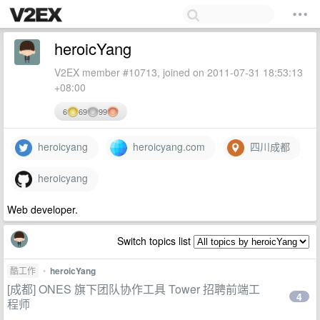
heroicYang
V2EX member #10713, joined on 2011-07-31 18:53:13
+08:00
6
69
99
heroicyang
heroicyang.com
四川成都
heroicyang
Web developer.
Switch topics list
酷工作
•
heroicYang
[成都] ONES 旗下团队协作工具 Tower 招聘前端工
4
程师