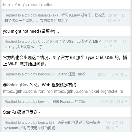
heroicYang's recent replies
Replied to a topic by lalalakakaka
听闻 jQuery 过时了，还被安
2016 年 12
›
月 16 日
利了这么一个网站。。看的尴尬癌都犯了
you might not need (请填空)...
Replied to a topic by Cloud19
买了个 USB hub 配新的 MBP
2016 年 11 月
›
30 日
2016，插上就没 WiFi 了
官方的也会出现这个情况，买了官方 68 那个 Type C 转 USB 的，插
上 WI-FI 就开始出问题。
Replied to a topic by tonsonxu
Golang 还是 Rust？
2015 年 6 月 10 日
›
@
ShiningRay
闪总，Web 框架还是有的~
https://github.com/iron/iron
https://github.com/nickel-org/nickel.rs
Replied to a topic by lenville
ES6 Features 中文版
2015 年 3 月 4 日
›
Star 和 感谢已发送~
Replied to a topic by louisw128
还是只能够通过重启来解决
2014 年 11
›
月 28 日
yosemite 长时间使用卡顿的问题