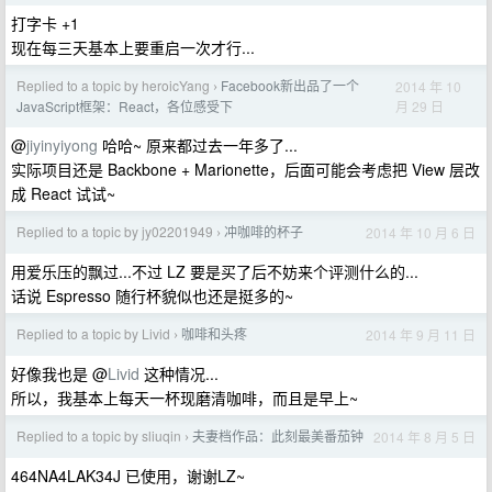
打字卡 +1
现在每三天基本上要重启一次才行...
Replied to a topic by heroicYang
Facebook新出品了一个
2014 年 10
›
月 29 日
JavaScript框架：React，各位感受下
@
jiyinyiyong
哈哈~ 原来都过去一年多了...
实际项目还是 Backbone + Marionette，后面可能会考虑把 View 层改
成 React 试试~
Replied to a topic by jy02201949
冲咖啡的杯子
2014 年 10 月 6 日
›
用爱乐压的飘过...不过 LZ 要是买了后不妨来个评测什么的...
话说 Espresso 随行杯貌似也还是挺多的~
Replied to a topic by Livid
咖啡和头疼
2014 年 9 月 11 日
›
好像我也是 @
Livid
这种情况...
所以，我基本上每天一杯现磨清咖啡，而且是早上~
Replied to a topic by sliuqin
夫妻档作品：此刻最美番茄钟
2014 年 8 月 5 日
›
464NA4LAK34J 已使用，谢谢LZ~