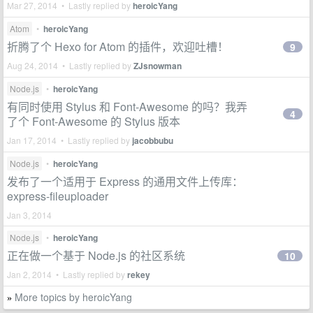
Mar 27, 2014 • Lastly replied by
heroicYang
Atom
•
heroicYang
折腾了个 Hexo for Atom 的插件，欢迎吐槽！
9
Aug 24, 2014 • Lastly replied by
ZJsnowman
Node.js
•
heroicYang
有同时使用 Stylus 和 Font-Awesome 的吗？我弄
4
了个 Font-Awesome 的 Stylus 版本
Jan 17, 2014 • Lastly replied by
jacobbubu
Node.js
•
heroicYang
发布了一个适用于 Express 的通用文件上传库：
express-fileuploader
Jan 3, 2014
Node.js
•
heroicYang
正在做一个基于 Node.js 的社区系统
10
Jan 2, 2014 • Lastly replied by
rekey
More topics by heroicYang
»