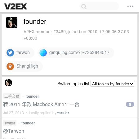
founder
V2EX member #3469, joined on 2010-12-05 06:37:53
+08:00
tarwon
getqujing.com/?r=7353644517
ShangHigh
Switch topics list
二手交易
•
founder
转 2011 年款 Macbook Air 11' 一台
5
Jul 27, 2013 • Lastly replied by
tarsier
Twitter
•
founder
@Tarwon