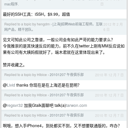
日
mac程序.
最好的SSH工具：iSSH，$9.99，超值
Replied to a topic by hengdm
[上海]招聘Web前端工程师。互联
2012 年 2 月
›
6 日
网产品，精干团队。
见文可知此公司之靠谱，一般公司会有如此严苛的能力要求么？
令我推崇的是其快速反应的能力，前不久在twitter上刚有MM反应说如
果有公司有大姨妈假就好了，端木君就在这里体现出来了。
赞并收藏之。
Replied to a topic by Hlbice
20101207 午夜俱乐部
2010 年 12 月 7 日
›
@
Livid
thanks 你现在是在上海还是在昆明？
Replied to a topic by Hlbice
20101207 午夜俱乐部
2010 年 12 月 7 日
›
@
regsvr32
加我Gtalk面聊吧 talk(a)
tarwon.com
Replied to a topic by Hlbice
20101207 午夜俱乐部
2010 年 12 月 7 日
›
啊哦，想入手iPhone4，到处都买不到，又不想要联通版的，咋办？