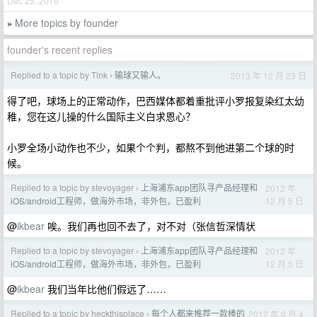
Dec 25, 2010
More topics by founder
»
founder's recent replies
Replied to a topic by Tink
输球又输人。
2013 年 12 月 23 日
›
得了吧，球场上的正常动作，巴西媒体都着重批评小罗报复染红太幼
稚，您在这儿操的什么国际主义白求恩心？
小罗全场小动作也不少，如果个个判，都熬不到他进第二个球的时
候。
Replied to a topic by stevoyager
上海浦东app团队寻产品经理和
2012 年
›
12 月 5 日
iOS/android工程师，做海外市场，非外包，已盈利
@
ikbear
唉。我们再也回不去了，对不对（张信哲深情状
Replied to a topic by stevoyager
上海浦东app团队寻产品经理和
2012 年
›
12 月 5 日
iOS/android工程师，做海外市场，非外包，已盈利
@
ikbear
我们当年比他们假远了……
Replied to a topic by heckthisplace
每个人都来推荐一款棒的
2012 年 3 月 4
›