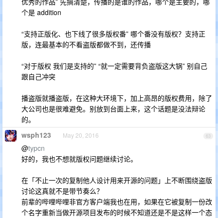
优秀的作品” 先搞清楚，传播的是谁的作品，哪个是主要的，哪
个是 addition
“支持正版化、也下线了很多版权番” 哪个番没有版权？支持正
版，连最基本的不看盗版都做不到，还传播
“对于版权 我们是支持的” “就一定需要背负盗版这大锅” 别自己
跟自己冲突
播盗版就播盗版，在这种大环境下，加上高昂的版权费用，除了
大公司也是很难避免。别放到台面上来，这个话题是没法辩论
的。
wsph123
May 20, 2016
63
@
typcn
好的，我也不想就版权问题继续讨论。
在「不止一次的复制他人设计用来开源的问题」上不断围绕盗版
讨论这真就不是带节奏么？
前辈的哔哩哔哩非官方客户端我也在用，如果在它被复制一份改
个名字重新当做开源项目发布的时候不知道还是不是这样一个态