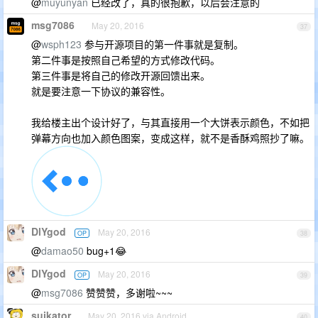
@
muyunyan
已经改了，真的很抱歉，以后会注意的
msg7086
May 20, 2016
37
@
wsph123
参与开源项目的第一件事就是复制。
第二件事是按照自己希望的方式修改代码。
第三件事是将自己的修改开源回馈出来。
就是要注意一下协议的兼容性。
我给楼主出个设计好了，与其直接用一个大饼表示颜色，不如把
弹幕方向也加入颜色图案，变成这样，就不是香酥鸡照抄了嘛。
DlYgod
May 20, 2016
OP
38
@
damao50
bug+1😂
DlYgod
May 20, 2016
OP
39
@
msg7086
赞赞赞，多谢啦~~~
suikator
May 20, 2016 via Android
40