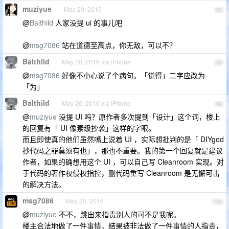
muziyue
May 20, 2016
97
@
Balthild
人家没提 ui 的事儿吧
@
msg7086
站在道德至高点，你无敌，可以不？
Balthild
May 20, 2016 via iPhone
98
@
msg7086
好像不小心说了个病句。「觉得」二字应改为
「为」
Balthild
May 20, 2016 via iPhone
99
@
muziyue
没提 UI 吗？原作者多次提到「设计」这个词，楼上
的回复有「 UI 像素级抄袭」这样的字眼。
而且即使真的他们虽然嘴上说着 UI ，实际想批判的是「 DIYgod
抄代码之罪莫须有也」，那也不重要。我的第一个回复就是建议
作者，如果的确想用这个 UI ，可以自己写 Cleanroom 实现。对
于代码的著作权侵权指控，删代码重写 Cleanroom 是无懈可击
的解决方法。
msg7086
May 20, 2016
100
@
muziyue
不不，跳出来指责别人的可不是我呢。
楼主合法地做了一件事情，结果被非法做了一件事情的人指责，