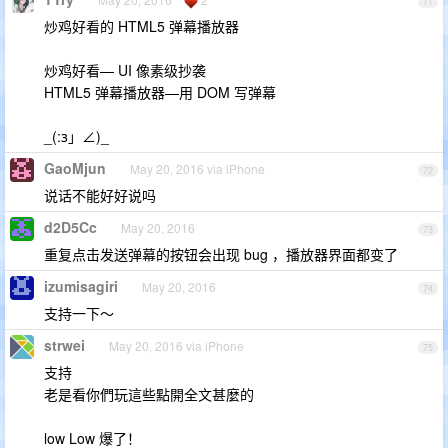
71
炒鸡好看的 HTML5 弹幕播放器
炒鸡好看— UI 像素级抄袭
HTML5 弹幕播放器—用 DOM 写弹幕
_(:з」∠)_
GaoMjun
May 20, 2016 via iPhone
72
说话不能好好说吗
d2D5Cc
May 20, 2016
73
重复点击发送弹幕的按钮会出现 bug ，播放器界面都变了
izumisagiri
May 20, 2016
74
支持一下～
strwei
May 20, 2016 via iPhone
75
支持
老是看你們玩這些點開全文甚麼的
low Low 爆了！