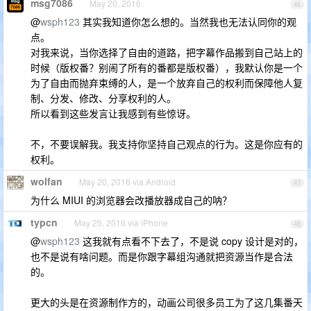
msg7086
May 20, 2016
46
@
wsph123
其实我知道你怎么想的。当然我也无法认同你的观
点。
对我来说，当你选择了自由的道路，把字幕作品搬到自己站上的
时候（版权番？别闹了所有的番都是版权番），我默认你是一个
为了自由而抛弃束缚的人，是一个放弃自己的权利而保障他人复
制、分发、修改、分享权利的人。
所以看到这些发言让我感到有些惊讶。
不，不要误解我。我支持你坚持自己观点的行为。这是你应有的
权利。
wolfan
May 20, 2016 via Android
47
为什么 MIUI 的浏览器会改播放器成自己的呐？
typcn
May 20, 2016 via iPhone
48
@
wsph123
这我就有点看不下去了，不是说 copy 设计是对的，
也不是说有啥问题。而是你跟字幕组沟通就把资源当作是合法
的。
更大的头是在资源制作方的，动画公司很多员工为了这几集番天