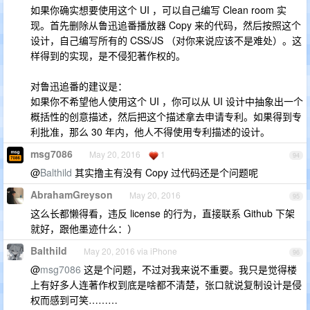
如果你确实想要使用这个 UI ，可以自己编写 Clean room 实
现。首先删除从鲁迅追番播放器 Copy 来的代码，然后按照这个
设计，自己编写所有的 CSS/JS （对你来说应该不是难处）。这
样得到的实现，是不侵犯著作权的。
对鲁迅追番的建议是：
如果你不希望他人使用这个 UI ，你可以从 UI 设计中抽象出一个
概括性的创意描述，然后把这个描述拿去申请专利。如果得到专
利批准，那么 30 年内，他人不得使用专利描述的设计。
msg7086
May 20, 2016
1
94
@
Balthild
其实撸主有没有 Copy 过代码还是个问题呢
AbrahamGreyson
May 20, 2016
95
这么长都懒得看，违反 license 的行为，直接联系 Github 下架
就好，跟他墨迹什么：）
Balthild
May 20, 2016 via iPhone
96
@
msg7086
这是个问题，不过对我来说不重要。我只是觉得楼
上有好多人连著作权到底是啥都不清楚，张口就说复制设计是侵
权而感到可笑………