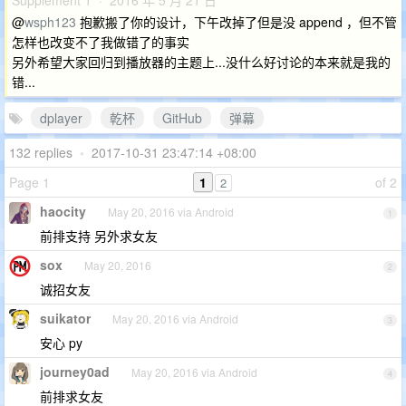
Supplement 1 · 2016 年 5 月 21 日
@
wsph123
抱歉搬了你的设计，下午改掉了但是没 append ，但不管
怎样也改变不了我做错了的事实
另外希望大家回归到播放器的主题上...没什么好讨论的本来就是我的
错...
dplayer
乾杯
GitHub
弹幕
132 replies
•
2017-10-31 23:47:14 +08:00
Page 1
1
of 2
2
haocity
May 20, 2016 via Android
1
前排支持 另外求女友
sox
May 20, 2016
2
诚招女友
suikator
May 20, 2016 via Android
3
安心 py
journey0ad
May 20, 2016 via Android
4
前排求女友