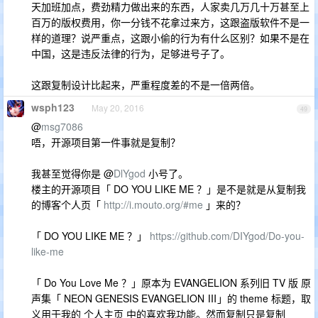
天加班加点，费劲精力做出来的东西，人家卖几万几十万甚至上
百万的版权费用，你一分钱不花拿过来方，这跟盗版软件不是一
样的道理？说严重点，这跟小偷的行为有什么区别？如果不是在
中国，这是违反法律的行为，足够进号子了。
这跟复制设计比起来，严重程度差的不是一倍两倍。
wsph123
May 20, 2016
49
@
msg7086
唔，开源项目第一件事就是复制？
我甚至觉得你是 @
DlYgod
小号了。
楼主的开源项目「 DO YOU LIKE ME ？」是不是就是从复制我
的博客个人页「
http://i.mouto.org/#me
」来的？
「 DO YOU LIKE ME ？」
https://github.com/DIYgod/Do-you-
like-me
「 Do You Love Me ？」原本为 EVANGELION 系列旧 TV 版 原
声集「 NEON GENESIS EVANGELION Ⅲ」的 theme 标题，取
义用于我的 个人主页 中的喜欢我功能。然而复制只是复制