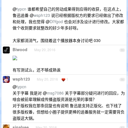
@
typcn
谁都希望自己的劳动成果得到应得的收获，在这点上，
鲁迅追番 @
wsph123
说已经根据版权方的要求已经做出了修改
和处理，我也觉得 @
DIYgod
也会对涉及设计进行修改。大家都
做个收到要求就整改的好少年多好呀。
大家都消消气，围绕着这个播放器本身讨论吧 030
Biwood
May 20, 2016
55
有写测试么，还不够成熟诶
wsph123
May 20, 2016
1
56
@
typcn
关于字幕 我是对 @
msg7086
关于字幕部分疑问进行的回应，为
啥会被前辈理解成传播盗版资源是光荣的事情？
对于版权我在那条回复也有说明 鲁迅是支持正版化、也下线了
很多版权番，但想给小圈子提供更棒的追番服务就一定需要背负
盗版这大锅。
sinalvee
May 20, 2016
57