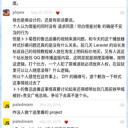
度。
plqws
May 20, 2016
2
64
我也是搞设计的，还是有些话要说。
个人认为借鉴的同时没有 请求同意 / 坦白借鉴对象 的确是不妥
当的行为
但是卜卜菊苣的鲁迅追番的视频来源问题，和今天的这个播放器
样式抄袭问题还真的是没有什么关系。前几天 Laravist 的站长发
帖说自己的视频教程被人放在淘宝上明码标价地买，又有人说这
个站长放任 QQ 群传播盗版内容，这明显就是胡搅蛮缠嘛，按照
这逻辑，打个比方，一个人犯了罪难道就必须放弃人权，在监狱
里可以让人随意凌辱？什么逻辑。
所以个人感觉在这件事上， DIY 的确理亏，道个歉改一下样式
这事情就过去了
卜卜的鲁迅追番这事情真要讨论起来还得顺带扯到几周前铁甲城
被封+贵支广电总局，争论下去真不是个头。
paledream
May 20, 2016
65
咋没人做个追里番的 project
paledream
May 20, 2016
1
66