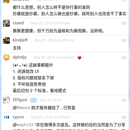
都什么思想，别人怎么样不是你行事的准则
抄袭就是抄袭，别人怎么做也是抄袭，踩死别人也改变不了事实
ctsed
May 20, 2016 via iPhone
58
撕撕更健康，但千万别为逼格和为撕而撕，没卵用。
kindjeff
May 20, 2016 via iPhone
59
支持
dphdjy
May 20, 2016 via Android
1
60
(๑•́ ₃ •̀๑) 这破事都能吵
1. 闭源就改 UI
2. 版权问题就联系下架
3. 不听就造势黑他
最后切勿 2 个标准，看戏模式
DlYgod
May 20, 2016
OP
61
@
Biwood
刚才服务器挂了...已恢复
typcn
May 20, 2016 via iPhone
62
@
wsph123
“并在微博多次提及。这样做的目的当然是为了分享