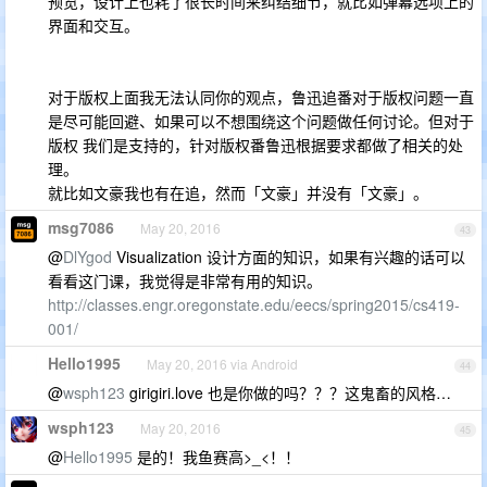
预览，设计上也耗了很长时间来纠结细节，就比如弹幕选项上的
界面和交互。
对于版权上面我无法认同你的观点，鲁迅追番对于版权问题一直
是尽可能回避、如果可以不想围绕这个问题做任何讨论。但对于
版权 我们是支持的，针对版权番鲁迅根据要求都做了相关的处
理。
就比如文豪我也有在追，然而「文豪」并没有「文豪」。
msg7086
May 20, 2016
43
@
DlYgod
Visualization 设计方面的知识，如果有兴趣的话可以
看看这门课，我觉得是非常有用的知识。
http://classes.engr.oregonstate.edu/eecs/spring2015/cs419-
001/
Hello1995
May 20, 2016 via Android
44
@
wsph123
girigiri.love 也是你做的吗？？？这鬼畜的风格…
wsph123
May 20, 2016
45
@
Hello1995
是的！我鱼赛高>_<！！