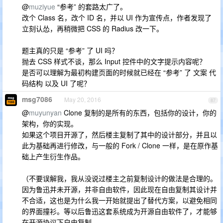
@
muziyue
“参考” 的套路太广了。
改个 Class 名，改个 ID 名，并以 UI 作为宣传点，作者发现了
立刻认怂，再稍微把 CSS 的 Radius 改一下。
题主真的只是 “参考” 了 UI 吗？
抛去 CSS 样式不谈，那么 Input 控件中的文字提示内容呢？
是否可以理解为最初构建页面的时候就已经在 “参考” 了 文案 代
码结构 以及 UI 了呢？
msg7086
May 20, 2016
87
@
muyunyan
Clone 复制的是所有的东西，包括你的设计，你的
架构，你的实现。
如果这个项目开源了，然后楼主复制了其中的设计部分，并且以
此为基础再进行修改，与一般的 Fork / Clone 一样，是在原作基
础上产生衍生作品。
（不要误解我，我从没说过楼主之前复制设计的做法是合理的。
因为鲁迅并未开源，并非自由软件，因此现在自由复制其设计并
不合适，这也是为什么我一开始就提出了替代方案，以避免相同
的界面撞衫。等以后鲁迅这套系统成为开源自由软件了，才能够
在开源协议下自由复制。