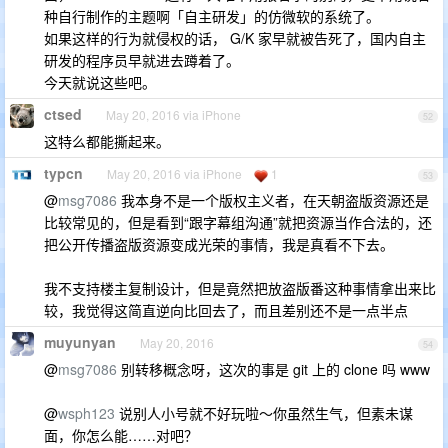
种自行制作的主题啊「自主研发」的仿微软的系统了。
如果这样的行为就侵权的话， G/K 家早就被告死了，国内自主
研发的程序员早就进去蹲着了。
今天就说这些吧。
ctsed
May 20, 2016 via iPhone
52
这特么都能撕起来。
typcn
May 20, 2016 via iPhone
1
53
@
msg7086
我本身不是一个版权主义者，在天朝盗版资源还是
比较常见的，但是看到“跟字幕组沟通”就把资源当作合法的，还
把公开传播盗版资源变成光荣的事情，我是真看不下去。
我不支持楼主复制设计，但是竟然把放盗版番这种事情拿出来比
较，我觉得这简直逆向比回去了，而且差别还不是一点半点
muyunyan
May 20, 2016
54
@
msg7086
别转移概念呀，这次的事是 git 上的 clone 吗 www
@
wsph123
说别人小号就不好玩啦～你虽然生气，但素未谋
面，你怎么能……对吧？