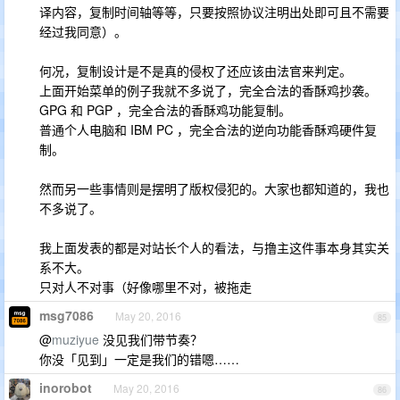
译内容，复制时间轴等等，只要按照协议注明出处即可且不需要
经过我同意）。
何况，复制设计是不是真的侵权了还应该由法官来判定。
上面开始菜单的例子我就不多说了，完全合法的香酥鸡抄袭。
GPG 和 PGP ，完全合法的香酥鸡功能复制。
普通个人电脑和 IBM PC ，完全合法的逆向功能香酥鸡硬件复
制。
然而另一些事情则是摆明了版权侵犯的。大家也都知道的，我也
不多说了。
我上面发表的都是对站长个人的看法，与撸主这件事本身其实关
系不大。
只对人不对事（好像哪里不对，被拖走
msg7086
May 20, 2016
85
@
muziyue
没见我们带节奏？
你没「见到」一定是我们的错嗯……
inorobot
May 20, 2016
86