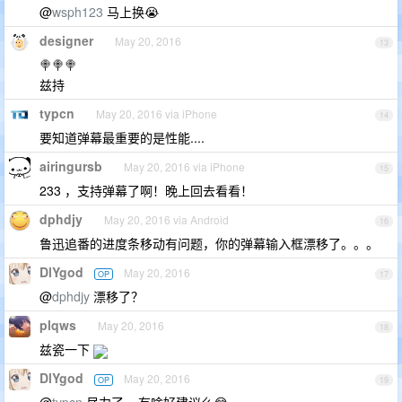
@
wsph123
马上换😭
designer
May 20, 2016
13
🍭🍭🍭
兹持
typcn
May 20, 2016 via iPhone
14
要知道弹幕最重要的是性能....
airingursb
May 20, 2016 via iPhone
15
233 ，支持弹幕了啊！晚上回去看看！
dphdjy
May 20, 2016 via Android
16
鲁迅追番的进度条移动有问题，你的弹幕输入框漂移了。。。
DlYgod
May 20, 2016
OP
17
@
dphdjy
漂移了？
plqws
May 20, 2016
18
兹瓷一下
DlYgod
May 20, 2016
OP
19