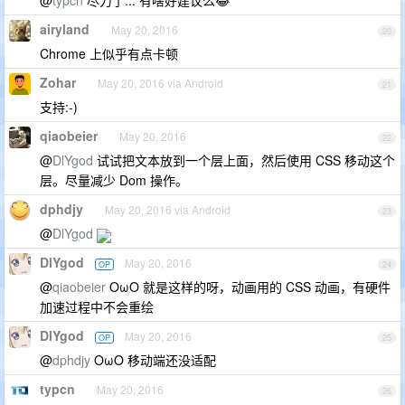
@
typcn
尽力了... 有啥好建议么😂
airyland
May 20, 2016
20
Chrome 上似乎有点卡顿
Zohar
May 20, 2016 via Android
21
支持:-)
qiaobeier
May 20, 2016
22
@
DlYgod
试试把文本放到一个层上面，然后使用 CSS 移动这个
层。尽量减少 Dom 操作。
dphdjy
May 20, 2016 via Android
23
@
DlYgod
DlYgod
May 20, 2016
OP
24
@
qiaobeier
OωO 就是这样的呀，动画用的 CSS 动画，有硬件
加速过程中不会重绘
DlYgod
May 20, 2016
OP
25
@
dphdjy
OωO 移动端还没适配
typcn
May 20, 2016
26