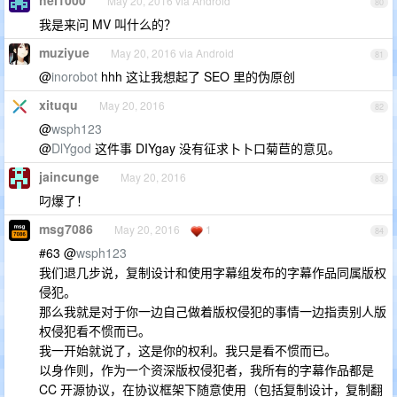
hei1000
May 20, 2016 via Android
80
我是来问 MV 叫什么的？
muziyue
May 20, 2016 via Android
81
@
inorobot
hhh 这让我想起了 SEO 里的伪原创
xituqu
May 20, 2016
82
@
wsph123
@
DlYgod
这件事 DIYgay 没有征求卜卜口菊苣的意见。
jaincunge
May 20, 2016
83
叼爆了！
msg7086
May 20, 2016
1
84
#63 @
wsph123
我们退几步说，复制设计和使用字幕组发布的字幕作品同属版权
侵犯。
那么我就是对于你一边自己做着版权侵犯的事情一边指责别人版
权侵犯看不惯而已。
我一开始就说了，这是你的权利。我只是看不惯而已。
以身作则，作为一个资深版权侵犯者，我所有的字幕作品都是
CC 开源协议，在协议框架下随意使用（包括复制设计，复制翻