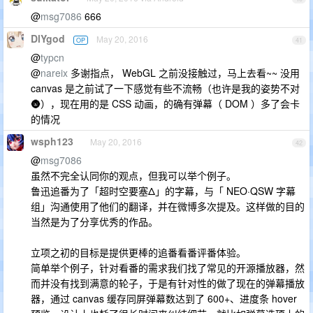
@
msg7086
666
DlYgod
May 20, 2016
OP
41
@
typcn
@
nareix
多谢指点， WebGL 之前没接触过，马上去看~~ 没用
canvas 是之前试了一下感觉有些不流畅（也许是我的姿势不对
🌚），现在用的是 CSS 动画，的确有弹幕（ DOM ）多了会卡
的情况
wsph123
May 20, 2016
42
@
msg7086
虽然不完全认同你的观点，但我可以举个例子。
鲁迅追番为了「超时空要塞Δ」的字幕，与「 NEO·QSW 字幕
组」沟通使用了他们的翻译，并在微博多次提及。这样做的目的
当然是为了分享优秀的作品。
立项之初的目标是提供更棒的追番看番评番体验。
简单举个例子，针对看番的需求我们找了常见的开源播放器，然
而并没有找到满意的轮子，于是有针对性的做了现在的弹幕播放
器，通过 canvas 缓存同屏弹幕数达到了 600+、进度条 hover