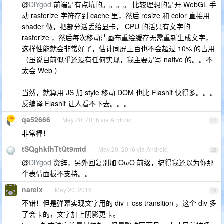
@
DlYgod
前端是有点坑的。。。。 比较理想的是开 WebGL 手
动 rasterize 字符存到 cache 里，然后 resize 和 color 直接用
shader 做，把部分活丢给显卡， CPU 的活只有文字的
rasterize ，然后每次移动清画布重绘缓存无需重新生成文字，
这样性能就会非常好了，估计同屏上百也不会超过 10% 的占用
（虽说目前似乎还没有任何实现，我主要是写 native 的。。不
太会 Web ）
当然，就算用 JS 加 style 移动 DOM 也比 Flashit 快得多。。。
反编译 Flashit 让人看不下去。。。
qa52666
May 20, 2016 via Android
27
非常棒！
tSQghkfhTtQt9mtd
May 20, 2016 via Android
28
@
DlYgod
资辞，另外回复别加 OωO 前缀，搞得我还以为你那
个表情面板不支持。。
nareix
May 20, 2016
29
不错！但是弹幕实现文字用的 div + css transition ，这个 div 多
了会卡的，文字加上阴影更卡。