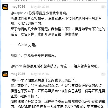
msg7086
May 20, 2016
50
@
wsph123
你觉得我是小号就小号呗。
听说你们都喜欢扣帽子，没事就说人小号啊洗地啊马甲啊水军
啊，没事我习惯了的。
至于你提的几个我不清楚，我和撸主不熟，但是如果你不知道的
话我可以告诉你，拿到开源项目第一件事情是
—— Clone 克隆。
哦对了，克隆就是复制的意思。
@
typcn
我都很克制不想点破了，你这……给人留点台阶吧。
msg7086
May 20, 2016
51
时间不早了如果还想说什么恕我明天再回了。
我之前说了，我不同意你的观点，但是我支持你维护你的观点。
但是也不要忘了，开源界里把商业软件自己实现一份再开源是再
正常不过的事情了。
微软搞出了开始菜单，现在是个桌面系统都有类似开始菜单的东
西， GNOME KDE 还有一大堆不用报名字的别的，更不用说各