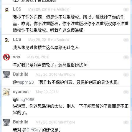
LCS
May 20, 2016 via Android
88
我抄了你的东西，但是你不注重版权。所以，我就抄了你的作
品，咋滴。你不注重版权，你不注重版权你不注重版权你不注重
版权你不注重版权。听着咋这么傻逼呢
LCS
May 20, 2016 via Android
89
我从未见过像楼主这么厚颜无耻之人
sox
May 20, 2016
90
幸好我只是闷声造轮子，远离世俗纷扰 lol
Balthild
May 20, 2016 via iPhone
91
@
wsph123
「著作权不保护创意，只保护创意的具体实现」
cyancat
May 20, 2016
92
@
msg7086
讲道理，你这思路转的太快，别人一下子能理解的了反而是不正
常的了。
Balthild
May 20, 2016 via iPhone
93
我对 @
DIYGay
的建议是：