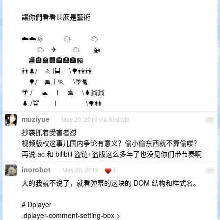
讓你們看看甚麼是藝術
☁️☁️🌞 ☁ ☁
☁ ✈ ☁ 🚁
🏬🏨🏫🏢🏤🏥🏦🏪
👬🌲/ 🚶 l🚍 \🌳👫👫
🌳/ 🚘. l 🏃 \🌴🐈
🌴 / 🐢 l 🚔 \🌲👯👯
🌲 /🚖 l \🌳👭
muziyue
May 20, 2016 via Android
76
抄袭抓着受害者怼
视频版权这事儿国内争论有意义？偷小偷东西就不算偷喽？
再说 ac 和 bilibili 盗链+盗版这么多年了也没见你们带节奏啊
inorobot
May 20, 2016
1
77
大的我就不说了，就看弹幕的这块的 DOM 结构和样式名。
# Dplayer
.dplayer-comment-setting-box >