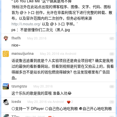
“ Do You Like Me ”这个锅真是甩不掉
‘除标注外在此站点出现的博客程序、图像、文字、代码、图标
皆为 @卜卜口 创作，允许在非盈利情况下进行完整的转载、散
布，以及容许范围内的二次创作，但务必标明来源
http://i.mouto.org/
以及 @卜卜口 字样。’
ps ：不是很懂你们二次元（黑人.jpg
fhefh
May 20, 2016
67
nice~
matsuijurina
May 20, 2016 via Android
68
话说鲁迅追番到底是个人实验项目还是商业项目呢? 确实是我用
过的最快的看新番网站，但看到视频是托管在又拍云上的，我看
得越多岂不是站长的钱包燃烧得越快? 也没发现哪里有广告回
血。
tzungtzu
May 20, 2016
69
这个乐队的歌是我的菜哦 准备入坑😂
icedx
May 20, 2016 via Android
2
70
⚪支持一下 DPlayer ⚪自己伤心地吃狗粮 🔘自己开心地吃狗粮
TTry
May 20, 2016
2