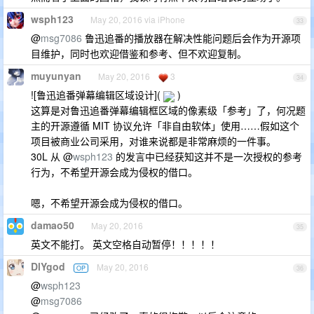
wsph123
May 20, 2016 via iPhone
33
@
msg7086
鲁迅追番的播放器在解决性能问题后会作为开源项
目维护，同时也欢迎借鉴和参考、但不欢迎复制。
muyunyan
May 20, 2016
3
34
![鲁迅追番弹幕编辑区域设计](
)
这算是对鲁迅追番弹幕编辑框区域的像素级「参考」了，何况题
主的开源遵循 MIT 协议允许「非自由软体」使用……假如这个
项目被商业公司采用，对谁来说都是非常麻烦的一件事。
30L 从 @
wsph123
的发言中已经获知这并不是一次授权的参考
行为，不希望开源会成为侵权的借口。
嗯，不希望开源会成为侵权的借口。
damao50
May 20, 2016
35
英文不能打。 英文空格自动暂停！！！！！
DlYgod
May 20, 2016
OP
36
@
wsph123
@
msg7086