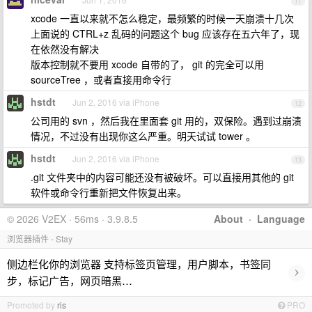
11
xcode 一直以来就不怎么稳定，最频繁的时候一天崩溃十几次
上面说的 CTRL+z 乱码的问题这个 bug 应该存在五六年了，现
在依然没有解决
版本控制就不要用 xcode 自带的了， git 的完全可以用
sourceTree ，或者直接用命令行
hstdt
Jun 2, 2016 via iPhone
12
公司用的 svn ，然后我在里面套 git 用的，双保险。遇到过崩溃
情况，不过没有出现你这么严重。明天试试 tower 。
hstdt
Jun 2, 2016 via iPhone
13
.git 文件夹中的内容可能还没有被破坏。可以直接用其他的 git
软件或命令行重新把文件恢复出来。
© 2026 V2EX · 56ms · 3.9.8.5
About
·
Language
浏览器插件 - Stay
侧边栏化你的浏览器 支持标签页管理，用户脚本，书签同
›
步，标记广告，网页暗黑…
Promoted by
ris
PRO