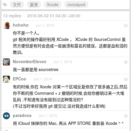
文件
篓里
Xcode
cocoapod
13 replies
•
2016-06-02 01:04:20 +08:00
hohoho
Jun 1, 2016
1
你不是一个人。
git 相关的操作最好别用 XCode ， XCode 的 SourceControl 虽
然方便但是有时会造成一些崩溃和莫名的错误，这都是血和泪的
教训。
NovemberEleven
Jun 1, 2016
2
我一直都是用 sourcetree
EPCoo
Jun 1, 2016
3
有的时候,你在 Xocde 对某一个区域反复修改了很多遍之后,然后
你不断的按 Command + z 撤销的时候,会给你撤销过来一大堆
乱码 ,不知道有没有碰到过这种情况的?
(不过当时幸好我用 git 提交过,没对我造成什么影响)
paradoxs
Jun 1, 2016
4
用 iCloud 抹掉你的 Mac, 再从 APP STORE 重新装 Xcode ^ ^