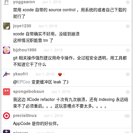
yoggsaron
Jun 1, 2016
5
禁用 xcode 自带的 source control ，用系统的或者自己下载的
就行了
joye1230
Jun 1, 2016
6
xcode 自带确实不好用，没碰到崩溃
这样情况职能靠 tm 了
bjzhou1990
Jun 1, 2016
7
git 相关操作强烈建议用命令操作，全过程安全透明，用工具都
不知道它干了什么
yksoft1
Jun 1, 2016
1
8
@
EPCoo
变更缓冲区 leak 了》
spongebobsun
Jun 1, 2016
9
我这边 XCode refactor 十次有九次崩溃，还有 indexing 永远结
束不了必须重启。。。这玩意槽点不要太多。。。。
precisi0nux
Jun 1, 2016
10
AppCode 是你的好伙伴。
nicevar
Jun 1, 2016