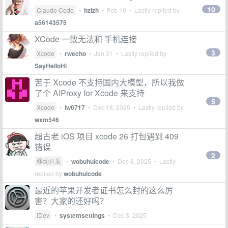
10
Claude Code
•
hzlzh
•
Feb 10
• Lastly replied by
a56143575
XCode 一致无法和 手机连接
3
Xcode
•
rwecho
•
Jan 31
• Lastly replied by
SayHelloHi
苦于 Xcode 不支持国内大模型，所以我做
了个 AIProxy for Xcode 来支持
5
Xcode
•
lw0717
•
Dec 18, 2025
• Lastly replied by
wxm546
超古老 iOS 项目 xcode 26 打包遇到 409
错误
2
移动开发
•
wobuhuicode
•
Dec 8, 2025
• Lastly
replied by
wobuhuicode
最近的苹果开发者证书怎么封的这么厉
害？大家的还好吗？
iDev
•
systemsettings
•
Dec 3, 2025