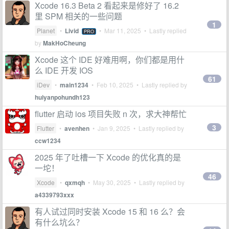
Xcode 16.3 Beta 2 看起来是修好了 16.2
里 SPM 相关的一些问题
1
Planet
•
Livid
•
Mar 11, 2025
• Lastly replied
PRO
by
MakHoCheung
Xcode 这个 IDE 好难用啊，你们都是用什
么 IDE 开发 IOS
61
iDev
•
main1234
•
Feb 10, 2025
• Lastly replied by
huiyanpohundh123
flutter 启动 ios 项目失败 n 次，求大神帮忙
3
Flutter
•
avenhen
•
Jan 9, 2025
• Lastly replied by
ccw1234
2025 年了吐槽一下 Xcode 的优化真的是
一坨！
46
Xcode
•
qxmqh
•
May 30, 2025
• Lastly replied by
a4339793xxx
有人试过同时安装 Xcode 15 和 16 么？会
有什么坑么？