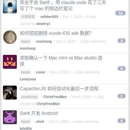
完全不会 Swift ，用 claude code 花了三天
写了个 mac 的侧边栏笔记
18
分享创造
•
mlhiter955
•
Dec 1, 2025
• Lastly
replied by
woshryz
如何彻底删除 xcode IOS sdk 数据？
3
Apple
•
renchong
•
Nov 5, 2025
• Lastly replied by
renchong
求助确认一下 Mac mini vs Mac studio 选
择
9
Apple
•
cesar
•
Nov 4, 2025
• Lastly replied by
Lanayaaa
Capacitor.JS 如何自动化最后一步流程
2
JavaScript
•
ChrisFreeMan
•
Nov 4, 2025
• Lastly
replied by
ChrisFreeMan
Swift 开发 Android
5
Apple
•
ohoh
•
Oct 31, 2025
• Lastly replied by
john6lq