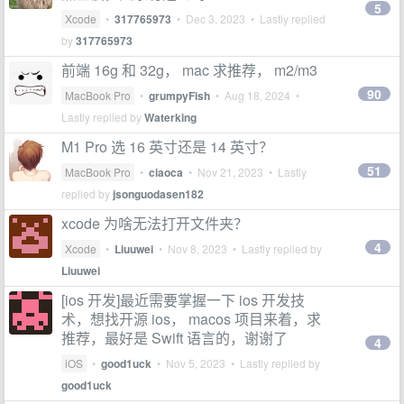
5
Xcode
•
317765973
•
Dec 3, 2023
• Lastly replied
by
317765973
前端 16g 和 32g， mac 求推荐， m2/m3
90
MacBook Pro
•
grumpyFish
•
Aug 18, 2024
•
Lastly replied by
Waterking
M1 Pro 选 16 英寸还是 14 英寸？
51
MacBook Pro
•
ciaoca
•
Nov 21, 2023
• Lastly
replied by
jsonguodasen182
xcode 为啥无法打开文件夹？
4
Xcode
•
Liuuwei
•
Nov 8, 2023
• Lastly replied by
Liuuwei
[ios 开发]最近需要掌握一下 ios 开发技
术，想找开源 ios， macos 项目来着，求
推荐，最好是 Swift 语言的，谢谢了
4
iOS
•
good1uck
•
Nov 5, 2023
• Lastly replied by
good1uck