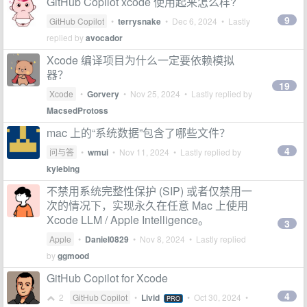
GitHub Copilot xcode 使用起来怎么样?
9
GitHub Copilot
•
terrysnake
•
Dec 6, 2024
• Lastly
replied by
avocador
Xcode 编译项目为什么一定要依赖模拟
器？
19
Xcode
•
Gorvery
•
Nov 25, 2024
• Lastly replied by
MacsedProtoss
mac 上的“系统数据”包含了哪些文件？
4
问与答
•
wmui
•
Nov 11, 2024
• Lastly replied by
kylebing
不禁用系统完整性保护 (SIP) 或者仅禁用一
次的情况下，实现永久在任意 Mac 上使用
Xcode LLM / Apple Intelligence。
3
Apple
•
Daniel0829
•
Nov 8, 2024
• Lastly replied
by
ggmood
GitHub Copilot for Xcode
4
2
GitHub Copilot
•
Livid
•
Oct 30, 2024
•
PRO