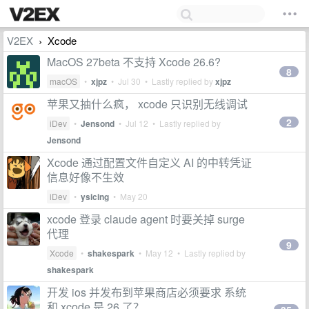
V2EX
Xcode
›
MacOS 27beta 不支持 Xcode 26.6?
8
macOS
•
xjpz
•
Jul 30
• Lastly replied by
xjpz
苹果又抽什么疯， xcode 只识别无线调试
2
iDev
•
Jensond
•
Jul 12
• Lastly replied by
Jensond
Xcode 通过配置文件自定义 AI 的中转凭证
信息好像不生效
iDev
•
ysicing
•
May 20
xcode 登录 claude agent 时要关掉 surge
代理
9
Xcode
•
shakespark
•
May 12
• Lastly replied by
shakespark
开发 ios 并发布到苹果商店必须要求 系统
和 xcode 是 26 了？