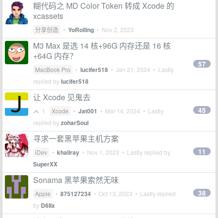
糊代码之 MD Color Token 转成 Xcode 的
xcassets
分享创造
•
YoRolling
•
Nov 2, 2023
M3 Max 是选 14 核+96G 内存还是 16 核
+64G 内存？
57
MacBook Pro
•
lucifer518
•
Jan 21, 2024
• Lastly
replied by
lucifer518
让 Xcode 见鬼去
45
1
Xcode
•
Jat001
•
Mar 14, 2024
• Lastly
replied by
zoharSoul
寻求一套黑苹果主机方案
11
iDev
•
khaliray
•
Nov 1, 2023
• Lastly replied by
SuperXX
Sonama 黑苹果索然无味
38
Apple
•
875127234
•
Oct 13, 2023
• Lastly replied
by
D6IIx