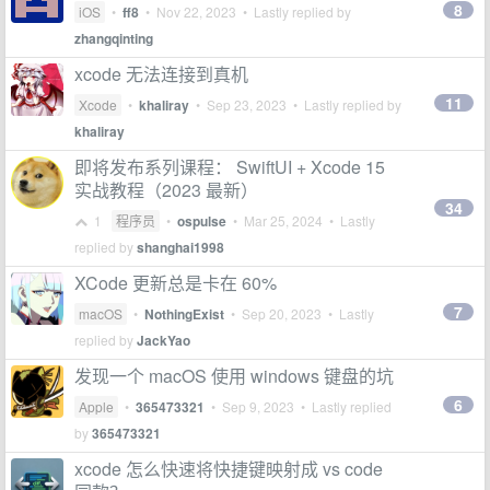
8
iOS
•
ff8
•
Nov 22, 2023
• Lastly replied by
zhangqinting
xcode 无法连接到真机
11
Xcode
•
khaliray
•
Sep 23, 2023
• Lastly replied by
khaliray
即将发布系列课程： SwiftUI + Xcode 15
实战教程（2023 最新）
34
1
程序员
•
ospulse
•
Mar 25, 2024
• Lastly
replied by
shanghai1998
XCode 更新总是卡在 60%
7
macOS
•
NothingExist
•
Sep 20, 2023
• Lastly
replied by
JackYao
发现一个 macOS 使用 windows 键盘的坑
6
Apple
•
365473321
•
Sep 9, 2023
• Lastly replied
by
365473321
xcode 怎么快速将快捷键映射成 vs code