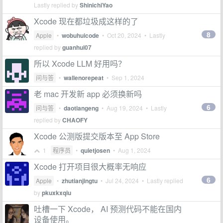
Lastly replied by
ShinichiYao
Xcode 现在都垃圾成这样的了
8
Apple
•
wobuhuicode
•
Oct 20, 2024
• Lastly
replied by
guanhui07
所以 Xcode LLM 好用吗？
问与答
•
wallenorepeat
•
Sep 1, 2024
老 mac 开发新 app 必须换新吗
6
问与答
•
daotiangeng
•
Aug 19, 2024
• Lastly
replied by
CHAOFY
Xcode 公测版提交版本至 App Store
1
程序员
•
quietjosen
•
Aug 1, 2024
Xcode 打开项目很大概率无响应
6
Apple
•
zhutianjingtu
•
Jul 24, 2024
• Lastly replied
by
pkuxkxqiu
吐槽一下 Xcode， AI 预测代码不能在国内
设备使用。