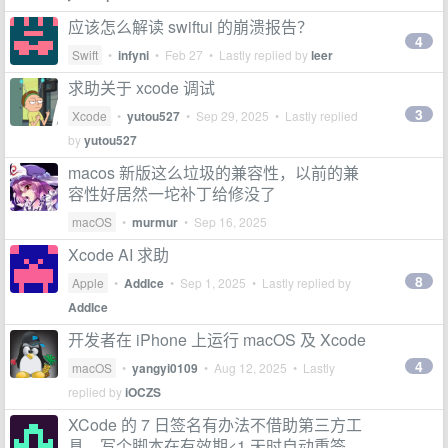
应该怎么解读 swiftui 的崩溃报告？
4
Swift
•
infyni
•
Feb 27
• Lastly replied by
leer
求助关于 xcode 调试
3
Xcode
•
yutou527
•
Sep 29, 2025
• Lastly replied
by
yutou527
macos 新版这么垃圾的兼容性，以前的兼
容性好居然一坨补丁给修没了
macOS
•
murmur
•
Sep 16, 2025
Xcode AI 求助
8
Apple
•
AddIce
•
Sep 1, 2025
• Lastly replied by
AddIce
开发者在 iPhone 上运行 macOS 及 Xcode
4
macOS
•
yangyi0109
•
Aug 12, 2025
• Lastly
replied by
iOCZS
XCode 的 7 日签名有办法不借助第三方工
具，写个脚本在有效期<1 天时自动重签