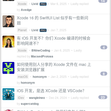
14
Xcode
•
Livid
•
Mar 6, 2025
• Lastly replied
PRO
by
Avedge
Xcode 16 的 SwiftUI List 似乎有一些新问
题
Planet
•
Livid
•
Jan 7, 2025
PRO
有 iOS 开发不？你们 Xcode 编译的时候会
影响网速不？
4
Xcode
•
BNineCoding
•
Jan 6, 2025
• Lastly
replied by
MacsedProtoss
如何使用别人分享的 Xcode 文件在 mac 上
安装浏览器扩展
8
macOS
•
homonym
•
Jan 2, 2025
• Lastly replied
by
homonym
iOS 开发，是选 XCode 还是 VSCode？
23
iDev
•
wangleineo
•
Dec 24, 2024
• Lastly replied
by
supercatdog