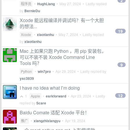
2
程序员
•
HughLiang
•
May 27, 2024
• Lastly replied
by
BernieDu
Xcode 能远程编译并调试吗？有一个大胆
的想法...
19
Xcode
•
xiaotianhu
•
May 7, 2024
• Lastly replied
by
xiaotianhu
Mac 上如果只跑 Python ，用 pip 安装包，
可以不装不装 Xcode Command Line
Tools 吗？
9
Python
•
win7pro
•
Apr 29, 2024
• Lastly replied by
ysc3839
I have no idea what I’m doing
12
1
Apple
•
esrkforward
•
Apr 23, 2024
• Lastly
replied by
Scare
Baidu Comate 适配 Xcode 平台！
推广
•
xiangzhixiangyu
•
Apr 19, 2024