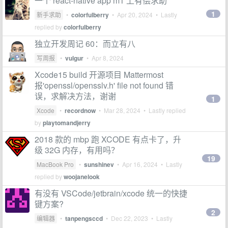
一个 react-native app m1 上有偿求助
1
新手求助
•
colorfulberry
•
Apr 20, 2024
• Lastly
replied by
colorfulberry
独立开发周记 60：而立有八
写周报
•
vulgur
•
Apr 8, 2024
Xcode15 build 开源项目 Mattermost
报'openssl/opensslv.h' file not found 错
误，求解决方法，谢谢
1
Xcode
•
recordnow
•
Mar 28, 2024
• Lastly replied
by
playtomandjerry
2018 款的 mbp 跑 XCODE 有点卡了，升
级 32G 内存，有用吗？
19
MacBook Pro
•
sunshinev
•
Apr 16, 2024
• Lastly
replied by
woojanelook
有没有 VSCode/jetbrain/xcode 统一的快捷
键方案?
2
编辑器
•
tanpengsccd
•
Dec 22, 2023
• Lastly