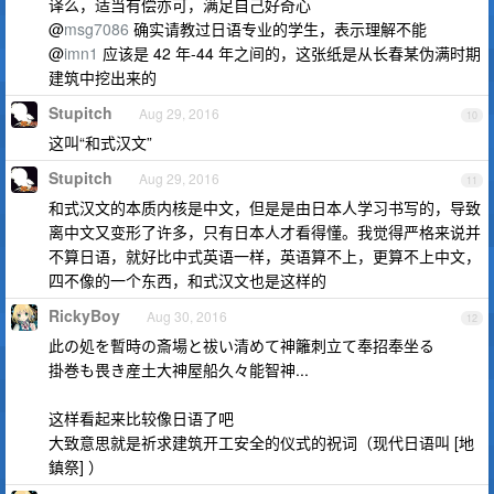
译么，适当有偿亦可，满足自己好奇心
@
msg7086
确实请教过日语专业的学生，表示理解不能
@
imn1
应该是 42 年-44 年之间的，这张纸是从长春某伪满时期
建筑中挖出来的
Stupitch
Aug 29, 2016
10
这叫“和式汉文”
Stupitch
Aug 29, 2016
11
和式汉文的本质内核是中文，但是是由日本人学习书写的，导致
离中文又变形了许多，只有日本人才看得懂。我觉得严格来说并
不算日语，就好比中式英语一样，英语算不上，更算不上中文，
四不像的一个东西，和式汉文也是这样的
RickyBoy
Aug 30, 2016
12
此の処を暫時の斎場と祓い清めて神籬刺立て奉招奉坐る
掛巻も畏き産土大神屋船久々能智神...
这样看起来比较像日语了吧
大致意思就是祈求建筑开工安全的仪式的祝词（现代日语叫 [地
鎮祭] ）