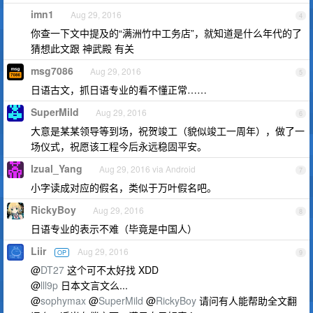
imn1
Aug 29, 2016
4
你查一下文中提及的“满洲竹中工务店”，就知道是什么年代的了
猜想此文跟 神武殿 有关
msg7086
Aug 29, 2016
5
日语古文，抓日语专业的看不懂正常……
SuperMild
Aug 29, 2016
6
大意是某某领导等到场，祝贺竣工（貌似竣工一周年），做了一
场仪式，祝愿该工程今后永远稳固平安。
Izual_Yang
Aug 29, 2016 via Android
7
小字读成对应的假名，类似于万叶假名吧。
RickyBoy
Aug 29, 2016
8
日语专业的表示不难（毕竟是中国人）
Liir
Aug 29, 2016
OP
9
@
DT27
这个可不太好找 XDD
@
lll9p
日本文言文么...
@
sophymax
@
SuperMild
@
RickyBoy
请问有人能帮助全文翻