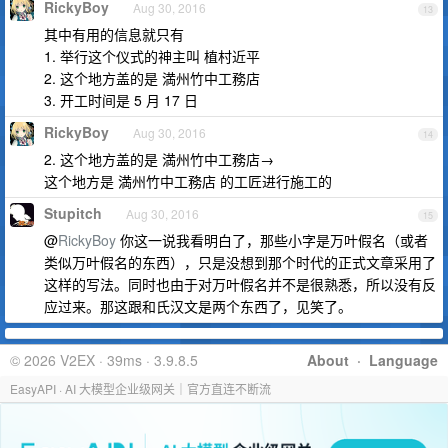
RickyBoy
Aug 30, 2016
13
其中有用的信息就只有
1. 举行这个仪式的神主叫 植村近平
2. 这个地方盖的是 満州竹中工務店
3. 开工时间是 5 月 17 日
RickyBoy
Aug 30, 2016
14
2. 这个地方盖的是 満州竹中工務店→
这个地方是 満州竹中工務店 的工匠进行施工的
Stupitch
Aug 30, 2016
15
@
RickyBoy
你这一说我看明白了，那些小字是万叶假名（或者
类似万叶假名的东西），只是没想到那个时代的正式文章采用了
这样的写法。同时也由于对万叶假名并不是很熟悉，所以没有反
应过来。那这跟和氏汉文是两个东西了，见笑了。
© 2026 V2EX · 39ms · 3.9.8.5
About
·
Language
EasyAPI · AI 大模型企业级网关｜官方直连不断流