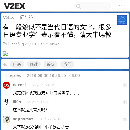
V2EX
问与答
›
有一段貌似不是当代日语的文字，很多
日语专业学生表示看不懂，请大牛赐教
By
Liir
at Aug 29, 2016 · 5272 views
日语
赐教
貌似
当代
15 replies
•
2016-08-30 16:28:55 +08:00
naver1
Aug 29, 2016
1
我觉得应该找历史专业或者国学。。。
lll9p
Aug 29, 2016
2
这不就是文言文吗?
sophymax
Aug 29, 2016
3
大字就是汉语啊 , 小子是古拼音