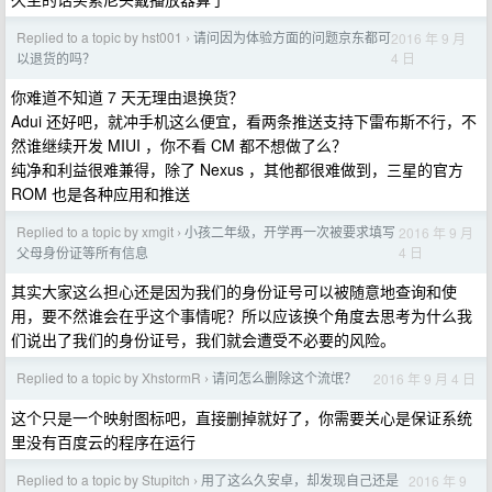
Replied to a topic by hst001
请问因为体验方面的问题京东都可
2016 年 9 月
›
4 日
以退货的吗？
你难道不知道 7 天无理由退换货？
Adui 还好吧，就冲手机这么便宜，看两条推送支持下雷布斯不行，不
然谁继续开发 MIUI ，你不看 CM 都不想做了么？
纯净和利益很难兼得，除了 Nexus ，其他都很难做到，三星的官方
ROM 也是各种应用和推送
Replied to a topic by xmgit
小孩二年级，开学再一次被要求填写
2016 年 9 月
›
4 日
父母身份证等所有信息
其实大家这么担心还是因为我们的身份证号可以被随意地查询和使
用，要不然谁会在乎这个事情呢？所以应该换个角度去思考为什么我
们说出了我们的身份证号，我们就会遭受不必要的风险。
Replied to a topic by XhstormR
请问怎么删除这个流氓？
2016 年 9 月 4 日
›
这个只是一个映射图标吧，直接删掉就好了，你需要关心是保证系统
里没有百度云的程序在运行
Replied to a topic by Stupitch
用了这么久安卓，却发现自己还是
2016 年 9
›