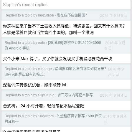
Stupitch's recent replies
Replied to a topic by mozutaba
现在应不应该回国？
2016 年 9 月 5 日
›
你这种回来了当不了土豪收入还降低，待遇更差，回来有什么意思？
人家是带着巨款和当主管回中国的，那叫一个滋润
Replied to a topic by eato
[2016.09] 求推荐近期 2000~3000
2016 年 9 月
›
5 日
的 Android 手机
买个小米 Max 算了，买了你就会发现买手机没必要花两千块
Replied to a topic by cchange
请问搜狗输入法的词库如何导出？
2016 年 9
›
月 5 日
现在只能导出自有的格式。
深蓝词库转换试试看，能不能转 txt
Replied to a topic by SlipStupig
求三万以内笔记本推荐
2016 年 9 月 4 日
›
台式机， 24 小时开着，轻薄笔记本远程登陆
Replied to a topic by 102errors
久坐程序员求推荐 1500 档位
2016 年 9 月 4
›
日
的耳机～
久坐的话买索尼头戴播放器算了