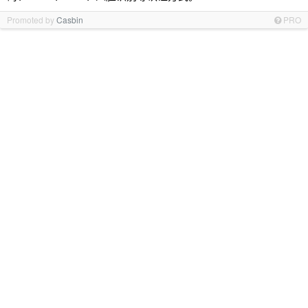
Promoted by
Casbin
PRO