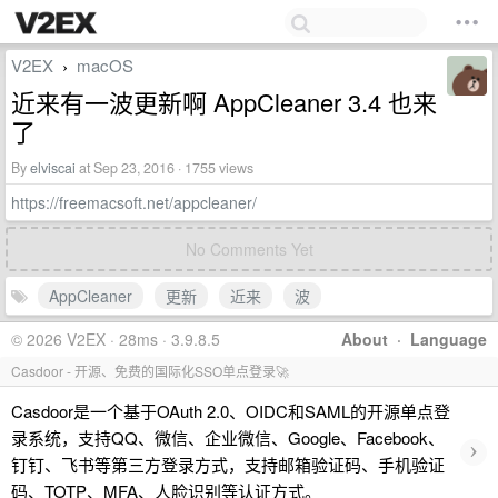
V2EX
macOS
›
近来有一波更新啊 AppCleaner 3.4 也来
了
By
elviscai
at Sep 23, 2016 · 1755 views
https://freemacsoft.net/appcleaner/
No Comments Yet
AppCleaner
更新
近来
波
© 2026 V2EX · 28ms · 3.9.8.5
About
·
Language
Casdoor - 开源、免费的国际化SSO单点登录🚀
Casdoor是一个基于OAuth 2.0、OIDC和SAML的开源单点登
录系统，支持QQ、微信、企业微信、Google、Facebook、
›
钉钉、飞书等第三方登录方式，支持邮箱验证码、手机验证
码、TOTP、MFA、人脸识别等认证方式。