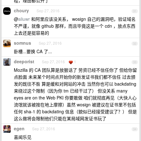
程，理由都公开了
choury
Sep 27, 2016
31
@
aliuwr
和阿里应该没关系， wosign 自己的漏洞吧，验证域名
不严谨，就像 github 那样，而且毕竟这是一个 cdn ，放点东西
上去还是挺容易的
somnus
Sep 27, 2016
32
卧槽...要换 CA 了...
deeporist
Sep 27, 2016
1
33
Mozilla 的 CA 团队算是放狠话了 劳资已经不信任你了 但给你留
点脸面 未来某个时间点开始你的新发证书我们都不信任 过去颁
发的既往不咎 算是缓和对网站的冲击 当然你也可以 backdating
来绕过这个限制（因为你 tm 已经干过了） 但没关系 many
eyes are on the Web PKI 你要敢做 咱们就彻底再见（大快人心
流氓就该被按在地上摩擦）虽然 wosign 被建议在证书里不包括
任何 sha-1 的 backdating 信息（貌似已经接受建议了？） 但是
这么做将会限制他们只能在某局域网发证书玩了
egen
Sep 27, 2016
34
喜闻乐见