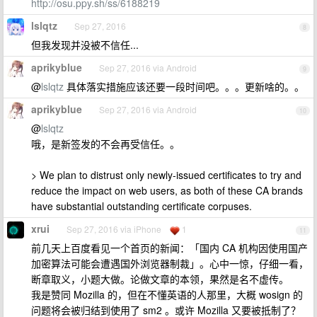
http://osu.ppy.sh/ss/6188219
lslqtz
Sep 27, 2016
8
但我发现并没被不信任...
aprikyblue
Sep 27, 2016 via Android
9
@
lslqtz
具体落实措施应该还要一段时间吧。。。更新啥的。。
aprikyblue
Sep 27, 2016 via Android
10
@
lslqtz
哦，是新签发的不会再受信任。。
> We plan to distrust only newly-issued certificates to try and
reduce the impact on web users, as both of these CA brands
have substantial outstanding certificate corpuses.
xrui
Sep 27, 2016 via iPhone
1
11
前几天上百度看见一个首页的新闻：「国内 CA 机构因使用国产
加密算法可能会遭遇国外浏览器制裁」。心中一惊，仔细一看，
断章取义，小题大做。论做文章的本领，果然是名不虚传。
我是赞同 Mozilla 的，但在不懂英语的人那里，大概 wosign 的
问题将会被归结到使用了 sm2 。或许 Mozilla 又要被抵制了？