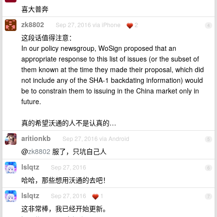
喜大普奔
zk8802
Sep 27, 2016 via iPhone
2
4
这段话值得注意：
In our policy newsgroup, WoSign proposed that an
appropriate response to this list of issues (or the subset of
them known at the time they made their proposal, which did
not include any of the SHA-1 backdating information) would
be to constrain them to issuing in the China market only in
future.
真的希望沃通的人不是认真的…
aritionkb
Sep 27, 2016 via Android
5
@
zk8802
服了，只坑自己人
lslqtz
Sep 27, 2016
6
哈哈，那些想用沃通的去吧！
lslqtz
Sep 27, 2016
1
7
这非常棒，我已经开始更新。