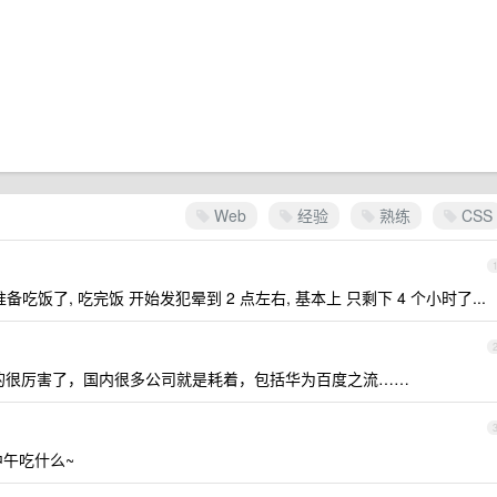
Web
经验
熟练
CSS
就准备吃饭了, 吃完饭 开始发犯晕到 2 点左右, 基本上 只剩下 4 个小时了...
真的很厉害了，国内很多公司就是耗着，包括华为百度之流……
午吃什么~