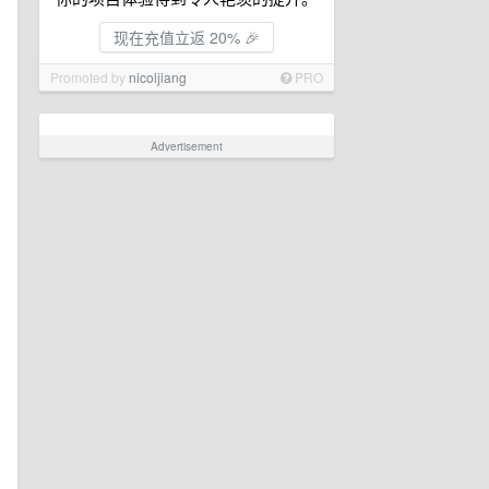
现在充值立返 20% 🎉
Promoted by
nicoljiang
PRO
Advertisement