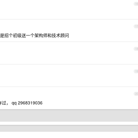
1
1
是招个初级送一个架构师和技术顾问
1
1
2
qq 2968319036