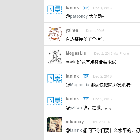
fanink
Dec 1, 2016
OP
@
patsoncy
大望路~
yzlren
Dec 1, 2016
直达链接多了个括号
MegasLiu
Dec 2, 2016 via iPhone
mark 好像有点符合要求诶
fanink
Dec 2, 2016
OP
@
MegasLiu
那就快把简历发来吧~
fanink
Dec 2, 2016
OP
@
yzlren
诶，是哦。。。
niluanxy
Dec 2, 2016
@
fanink
想问下你们要什么水平的，初