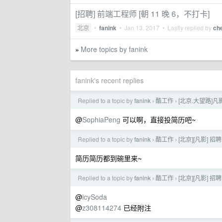
[招聘] 前端工程师 [朝 11 晚 6，不打卡]
北京
•
fanink
•
Jan 13, 2017
• Lastly replied by
ch
More topics by fanink
»
fanink's recent replies
Replied to a topic by
fanink
酷工作
[北京.大望路]
›
›
@
SophiaPeng
可以啊，直接投简历吧~
Replied to a topic by
fanink
酷工作
[北京][凡影] 
›
›
简历简历都到碗里来~
Replied to a topic by
fanink
酷工作
[北京][凡影] 
›
›
@
icySoda
@
z308114274
已经附注