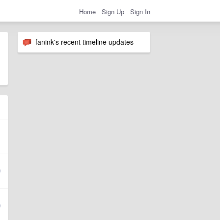
Home
Sign Up
Sign In
fanink's recent timeline updates