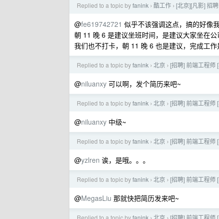
Replied to a topic by
fanink
酷工作
[北京][凡影] 
›
›
@
fe619742721
似乎不该强调这点，搞的好像我们上
朝 11 晚 6 是建议坐班时间，是建议大家坐
我们也不打卡，朝 11 晚 6 也是建议，完成
Replied to a topic by
fanink
北京
[招聘] 前端工程师 [
›
›
@
niluanxy
可以啊，发个简历来吧~
Replied to a topic by
fanink
北京
[招聘] 前端工程师 [
›
›
@
niluanxy
中级~
Replied to a topic by
fanink
北京
[招聘] 前端工程师 [
›
›
@
yzlren
诶，是哦。。。
Replied to a topic by
fanink
北京
[招聘] 前端工程师 [
›
›
@
MegasLiu
那就快把简历发来吧~
Replied to a topic by
fanink
北京
[招聘] 前端工程师 [
›
›