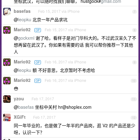
坐标武汉，可以随时找我们聊聊， hustgock#
gmail.com
basefas
Feb 15, 2017 via iPhone
7
@
leopku
北京一年产品求坑
Mario92
Feb 15, 2017 via iPhone
OP
8
@
gockxml
谢了哈，看样子是对门华科大的。不过武汉呆久了不
想再留在武汉了。你如果有需要的话 我可以帮你推荐一下其他
人
Mario92
Feb 16, 2017 via iPhone
OP
9
@
leopku
额 不好意思，北京暂时不考虑哈
Mario92
Feb 16, 2017 via iPhone
OP
10
😳
yzou
Feb 17, 2017
11
@
basefas
坐标中关村
hr@shoplex.com
XGiFt
Feb 17, 2017
12
同一年毕业的，也是做了一年半的产品岗，逛 V2 的产品还是少
呀，认识一下？