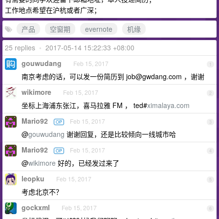
工作地点希望在沪杭或者广深；
产品
空窗期
evernote
机缘
25 replies
•
2017-05-14 15:22:33 +08:00
gouwudang
Feb 15, 2017
1
南京考虑的话，可以发一份简历到
job@gwdang.com
，谢谢
wikimore
Feb 15, 2017
2
坐标上海浦东张江，喜马拉雅 FM ， ted#
ximalaya.com
Mario92
Feb 15, 2017
OP
3
@
gouwudang
谢谢回复，还是比较倾向一线城市哈
Mario92
Feb 15, 2017
OP
4
@
wikimore
好的，已经发过来了
leopku
Feb 15, 2017
5
考虑北京不？
gockxml
Feb 15, 2017
6