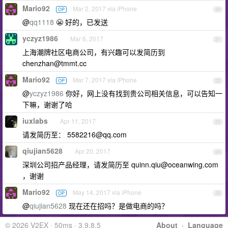
Mario92
Mar 2, 2017 via iPhone
OP
20
@
qq1118
😬 好的，已发送
yczyz1986
Mar 6, 2017
21
上海潮牌社区电商公司，有兴趣可以发简历到
chenzhan@tmmt.cc
Mario92
Mar 7, 2017 via iPhone
OP
22
@
yczyz1986
你好，网上没有找到贵公司相关信息，可以告知一
下嘛，谢谢了哈
iuxlabs
Apr 11, 2017
23
请发简历至：
5582216@qq.com
qiujian5628
Apr 20, 2017
24
深圳公司招产品经理，请发简历至
quinn.qiu@oceanwing.com
，谢谢
Mario92
May 14, 2017 via iPhone
OP
25
@
qiujian5628
现在还在招吗？是做电商的吗？
© 2026 V2EX · 50ms · 3.9.8.5
About
·
Language