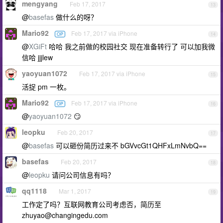
mengyang
Feb 17, 2017
13
@
basefas
做什么的呀？
Mario92
Feb 17, 2017 via iPhone
OP
14
@
XGiFt
哈哈 我之前做的校园社交 现在准备转行了 可以加我微
信哈 jjjlew
yaoyuan1072
Feb 17, 2017 via iPhone
15
活捉 pm 一枚。
Mario92
Feb 17, 2017 via iPhone
OP
16
@
yaoyuan1072
😏
leopku
Feb 20, 2017
17
@
basefas
可以砸份简历过来不 bGVvcGt1QHFxLmNvbQ==
basefas
Feb 20, 2017
18
@
leopku
请问公司信息有吗？
qq1118
Mar 1, 2017
19
工作定了吗？互联网教育公司考虑否，简历至
zhuyao@changingedu.com