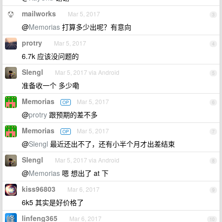
mailworks
Mar 5, 2017
3
@
Memorias
打算多少出呢？有意向
protry
Mar 5, 2017
4
6.7k 应该没问题的
Slengl
Mar 5, 2017 via Android
5
准备收一个 多少嘞
Memorias
Mar 5, 2017
OP
6
@
protry
跟预期的差不多
Memorias
Mar 5, 2017
OP
7
@
Slengl
最近还出不了，还有小半个月才出差结束
Slengl
Mar 5, 2017 via Android
8
@
Memorias
嗯 想出了 at 下
kiss96803
Mar 6, 2017
9
6k5 其实是好价格了
linfeng365
Mar 6, 2017
10