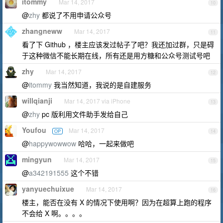
itommy
Mar 14, 2017
10
@
zhy
都说了不用申请公众号
zhangneww
Mar 14, 2017
11
看了下 Github ，楼主应该发过帖子了吧？我还加过群，只是碍
于这种微信不能长期在线，所有还是用方糖和公众号测试号吧
zhy
Mar 14, 2017
12
@
itommy
我当然知道，我说的是自建服务
willqianji
Mar 14, 2017 via iPhone
13
@
zhy
pc 版利用文件助手发给自己
Youfou
Mar 14, 2017
OP
14
@
happywowwow
哈哈，一起来做吧
mingyun
Mar 14, 2017
15
@
a342191555
这个不错
yanyuechuixue
Mar 14, 2017
16
楼主，能否在没有 X 的情况下使用啊？因为在超算上跑的程序
不会给 X 啊。。。。