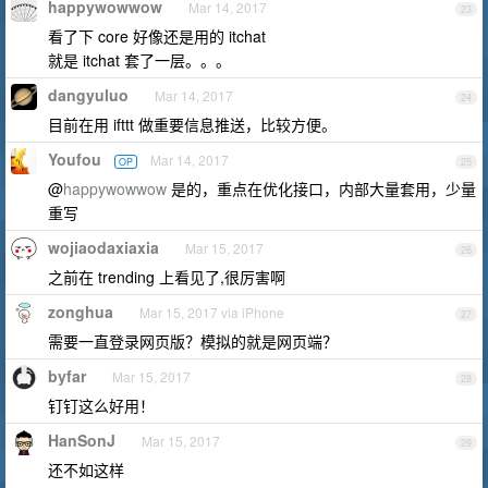
happywowwow
Mar 14, 2017
23
看了下 core 好像还是用的 itchat
就是 itchat 套了一层。。。
dangyuluo
Mar 14, 2017
24
目前在用 ifttt 做重要信息推送，比较方便。
Youfou
Mar 14, 2017
OP
25
@
happywowwow
是的，重点在优化接口，内部大量套用，少量
重写
wojiaodaxiaxia
Mar 15, 2017
26
之前在 trending 上看见了,很厉害啊
zonghua
Mar 15, 2017 via iPhone
27
需要一直登录网页版？模拟的就是网页端？
byfar
Mar 15, 2017
28
钉钉这么好用！
HanSonJ
Mar 15, 2017
29
还不如这样