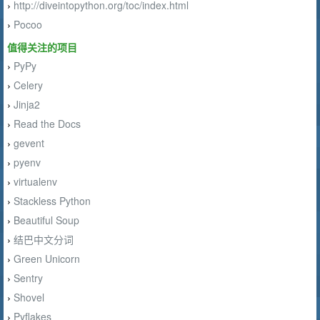
http://diveintopython.org/toc/index.html
›
Pocoo
›
值得关注的项目
PyPy
›
Celery
›
Jinja2
›
Read the Docs
›
gevent
›
pyenv
›
virtualenv
›
Stackless Python
›
Beautiful Soup
›
结巴中文分词
›
Green Unicorn
›
Sentry
›
Shovel
›
Pyflakes
›