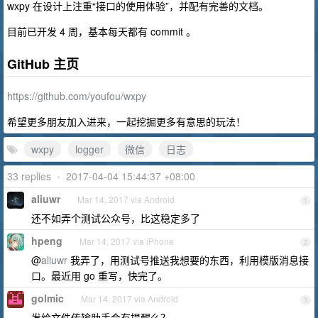
wxpy 在设计上注重“接口的使用体验”，并配有完善的文档。
目前已开发 4 周，基本每天都有 commit 。
GitHub 主页
https://github.com/youfou/wxpy
希望更多朋友加入进来，一起挖掘更多有意思的玩法！
wxpy
logger
微信
日志
33 replies
•
2017-04-04 15:44:37 +08:00
aliuwr
Mar 14, 2017 via Android
1
还不如弄个测试公众号，比这稳定多了
hpeng
Mar 14, 2017 via iPhone
2
@
aliuwr
我弄了，用测试号推送我想要的东西，利用模版消息接
口。最近用 go 重写，快完了。
golmic
Mar 14, 2017 via Android
3
发给文件传输助手会有提醒么？