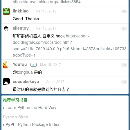
https://laravel-china.org/articles/3854
linkbiao
Mar 15, 2017
30
Good. Thanks.
silentoy
Mar 15, 2017
31
钉钉群组机器人,自定义 hook
https://open-
doc.dingtalk.com/docs/doc.htm?
spm=a219a.7629140.0.0.p2lr6t&treeId=257&articleId=105733
&docType=1
Youfou
Mar 15, 2017
OP
32
@
zonghua
是的
cocoakekeyu
Apr 4, 2017
33
最讨厌的事就是收到监控日志了
推荐学习书目
Learn Python the Hard Way
›
Python Sites
PyPI
- Python Package Index
›