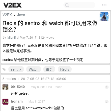
V2EX
Java
›
Redis 的 sentnx 和 watch 都可以用来做
锁么？
By
fallenff
at May 7, 2017 · 3124 views
感觉好像都行？ watch 是事务期间如果其他客户端修改了这个键，那
么就无法完成事务。
sentnx 给他设置过期时间，也等于是设置了一个锁吧
sentnx
Watch
事务
Redis
5 replies
•
2017-05-08 16:27:12 +08:00
0915240
May 8, 2017 via iPhone
1
还有 getset
honam
May 8, 2017
2
我也是用 setnx+expire+del 做锁的