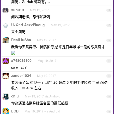
简历，GitHub 都没有。。
sun019
May 19, 2017
12
问鼎期老怪，恐怖如斯啊
U7Q5tLAex2FI0o0g
May 19, 2017
13
来个简历
RealLiuSha
May 19, 2017
14
我看你天赋异禀、骨骼惊奇,想来是百年难得一见的练武奇才
a748035300
May 19, 2017
15
so what ？
zander1024
May 19, 2017
16
要装逼了么 带我一个 现年 20 超过 5 年的工作经验 工资+额外
收入一年 40w 左右
chiu
May 19, 2017 via Android
17
你这还没达到脉脉匿名区的最低起薪
LCD
May 19, 2017 via Android
18