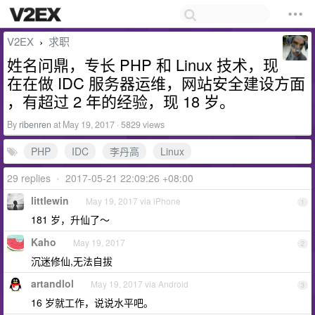
V2EX
求职
›
姓名问鼎，专长 PHP 和 Linux 技术，现
在在做 IDC 服务器运维，网站安全建设方面
，有超过 2 年的经验，现 18 岁。
By
ribenren
at May 19, 2017 · 5829 views
PHP
IDC
李丹高
Linux
29 replies
•
2017-05-21 22:09:26 +08:00
littlewin
May 19, 2017 via iPhone
1
181 岁，升仙了～
Kaho
May 19, 2017
2
沉迷修仙,无法自拔
artandlol
May 19, 2017 via Android
3
16 岁就工作，说说水平吧。