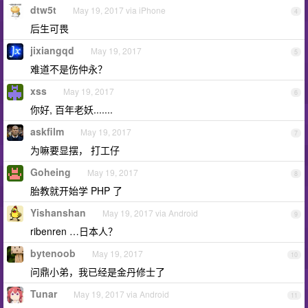
dtw5t
May 19, 2017 via iPhone
4
后生可畏
jixiangqd
May 19, 2017
5
难道不是伤仲永？
xss
May 19, 2017
6
你好, 百年老妖.......
askfilm
May 19, 2017
7
为嘛要显摆， 打工仔
Goheing
May 19, 2017
8
胎教就开始学 PHP 了
Yishanshan
May 19, 2017 via Android
9
ribenren …日本人？
bytenoob
May 19, 2017
10
问鼎小弟，我已经是金丹修士了
Tunar
May 19, 2017 via Android
11