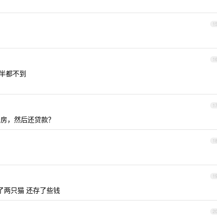
1
1
一半都不到
1
个房，然后还贷款？
1
1
了两只猫 还存了些钱
2