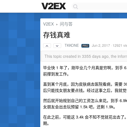
V2EX
问与答
›
存钱真难
TKKONE
·
·
Jun 2, 2017
· 12921 vi
PRO
This topic created in 3355 days ago, the inf
毕业快 1 年了，刚毕业几个月真是穷啊，到手 
前撑到发工作。
直到某个月底，因为皮肤病去医院看病，需要 30
后只能找女朋友要点钱。经过这事之后，我就觉
然后就开始规划自己的工资怎么来花。到手 6.9k，往
女朋友会出去玩预留 1.5k 吧，还剩 1.9k。
在此之前，可能这 3.4k 会不知不觉就花出去
期。