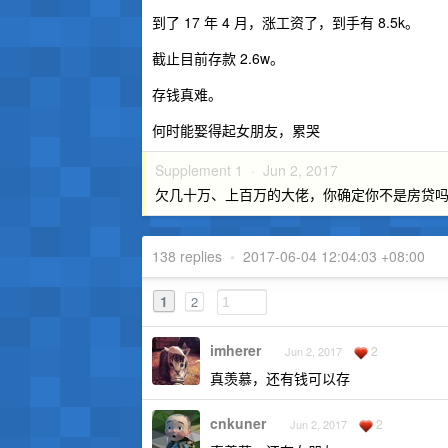
到了 17 年 4 月，涨工资了，到手有 8.5k。
截止目前存款 2.6w。
存钱真难。
何时能娶得起女朋友，累哭
Supplement 1 ·
Jun 2, 2017
欠几十万、上百万的大佬，你确定你不是房贷
138 replies
•
2017-06-04 12:04:03 +08:00
1
2
imherer
2
Jun 2, 2017
真羡慕，还有钱可以存
cnkuner
2
Jun 2, 2017