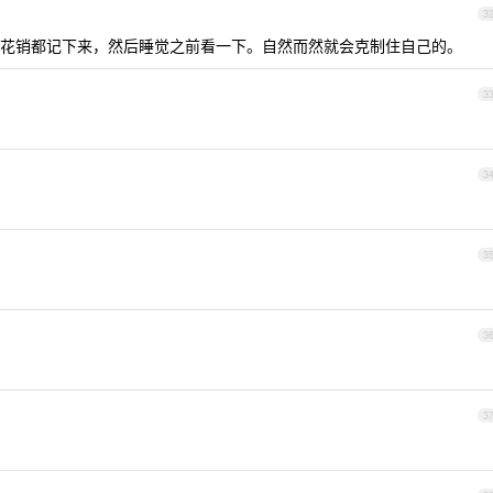
3
每笔花销都记下来，然后睡觉之前看一下。自然而然就会克制住自己的。
3
3
3
3
3