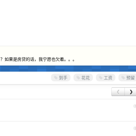
吗？如果是房贷的话，我宁愿也欠着。。。
到手
花花
工资
预留
❮
❯