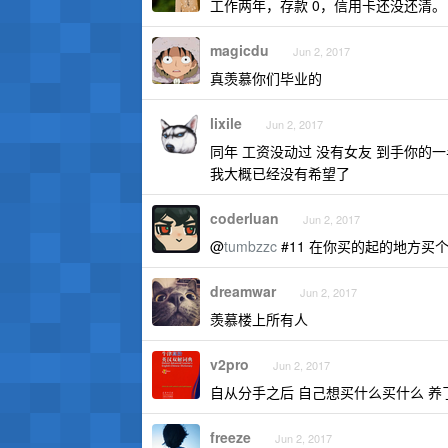
工作两年，存款 0，信用卡还没还清。
magicdu
Jun 2, 2017
真羡慕你们毕业的
lixile
Jun 2, 2017
同年 工资没动过 没有女友 到手你的
我大概已经没有希望了
coderluan
Jun 2, 2017
@
tumbzzc
#11 在你买的起的地方买
dreamwar
Jun 2, 2017
羡慕楼上所有人
v2pro
Jun 2, 2017
自从分手之后 自己想买什么买什么 养
freeze
Jun 2, 2017