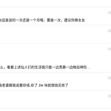
2
——你这是说的一次还是一个月哦，要是一次，建议你换女友
2
2
么，看着上述仙人们的生活我只能一边羡慕一边暗自神伤…
3
我老婆跟我说要存钱,存了 2w 块就借钱买房了
3