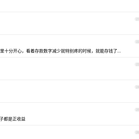
2
2
里十分开心，看着存款数字减少就特别疼的时候，就能存钱了...
2
2
2
房子都是正收益
2