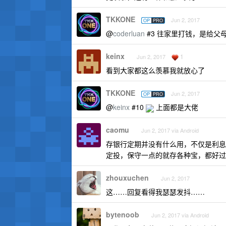
TKKONE
Jun 2, 2017
OP
PRO
@
coderluan
#3 往家里打钱，是给父
keinx
1
Jun 2, 2017
看到大家都这么羡慕我就放心了
TKKONE
Jun 2, 2017
OP
PRO
@
keinx
#10
上面都是大佬
caomu
Jun 2, 2017 via Android
存银行定期并没有什么用，不仅是利息
定投，保守一点的就存各种宝，都好过
zhouxuchen
Jun 2, 2017
这……回复看得我瑟瑟发抖……
bytenoob
Jun 2, 2017 via Android