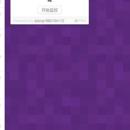
开始监控
1
Promoted by
xjiang1982154112
PRO
2
3
4
5
6