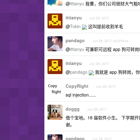
@
ittianyu
我曹，你们公司很财大气粗哇
ittianyu
Jun 29, 2017
@
Tokin
这叫提前收割羊毛
pandago
Jun 29, 2017 via iPhone
@
ittianyu
可兼职可远程 app 狗可转岗吗
ittianyu
Jun 29, 2017
@
pandago
我就是 app 狗转岗
CopyRight
Jun 29, 2017
sql injection......
doggg
Jun 29, 2017
借个宝地。18 届软件小生。 下学
谢。
pandago
Jun 29, 2017