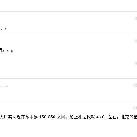
谅。。
有。。。
ndroid
1
1
大厂实习现在基本是 150-250 之间，加上补贴也就 4k-6k 左右，北京的
。