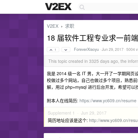
V2EX
求职
›
18 届软件工程专业求一前
ForeverXiaoyu
·
Jun 29, 2017
· 5004 
1
This topic created in 3325 days ago, the inf
我是 2014 级一名 IT 男，大一开了一学
校做过多个网站，自己也做过多个项目，熟悉前端三板斧，
解，用过 php+mysql 进行后台开发，希
附本人在线简历:
https://www.yc609.cn/resume
Supplement 1 ·
Jun 29, 2017
简历地址应该是这个:
http://www.yc609.cn/res