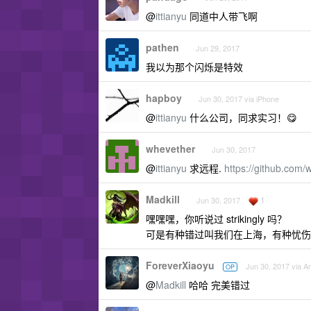
@
ittianyu
同道中人带飞啊
pathen
Jun 29, 2017
我以为那个闪烁是特效
hapboy
Jun 30, 2017 via iPhone
@
ittianyu
什么公司，同求实习！😋
whevether
Jun 30, 2017
@
ittianyu
求远程.
https://github.com/
Madkill
1
Jun 30, 2017
嘿嘿嘿，你听说过 strikingly 吗？
可是有种错过叫我们在上海，有种忧伤叫我
ForeverXiaoyu
Jun 30, 2017 via A
OP
@
Madkill
哈哈 完美错过