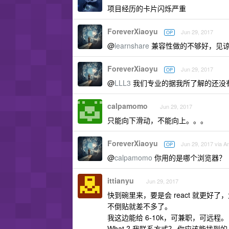
项目经历的卡片闪烁严重
ForeverXiaoyu
Jun 29, 2017
OP
@
learnshare
兼容性做的不够好，见
ForeverXiaoyu
Jun 29, 2017
OP
@
LLL3
我们专业的据我所了解的还没
calpamomo
Jun 29, 2017
只能向下滑动，不能向上。。。
ForeverXiaoyu
Jun 29, 2017 via A
OP
@
calpamomo
你用的是哪个浏览器？
ittianyu
Jun 29, 2017
快到碗里来，要是会 react 就更好了，
不倒贴就差不多了。
我这边能给 6-10k，可兼职，可远程。
What ? 我联系方式？ 你应该能找到的