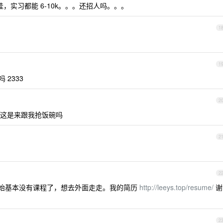
，实习都能 6-10k。。。还招人吗。。。
1
1
 2333
2
，你这是来跟我抢饭碗吗
2
2
期开始基本没有课程了，想去外面走走。我的简历
http://leeys.top/resume/
谢
2