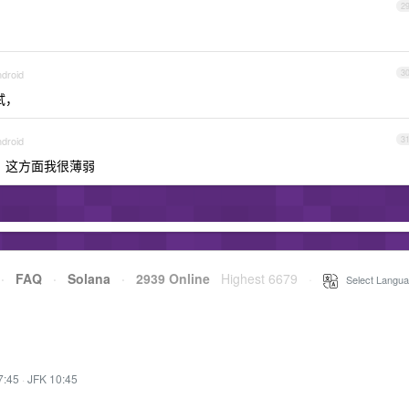
2
ndroid
3
试，
ndroid
3
，这方面我很薄弱
·
FAQ
·
Solana
·
2939 Online
Highest 6679
·
Select Langua
7:45
·
JFK 10:45