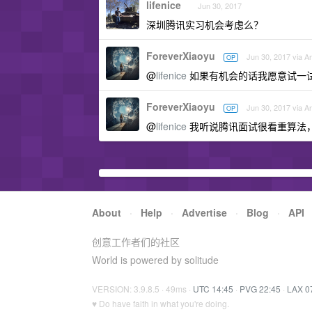
lifenice
Jun 30, 2017
深圳腾讯实习机会考虑么？
ForeverXiaoyu
Jun 30, 2017 via A
OP
@
lifenice
如果有机会的话我愿意试一
ForeverXiaoyu
Jun 30, 2017 via A
OP
@
lifenice
我听说腾讯面试很看重算法
About
·
Help
·
Advertise
·
Blog
·
API
创意工作者们的社区
World is powered by solitude
VERSION: 3.9.8.5 · 49ms ·
UTC 14:45
·
PVG 22:45
·
LAX 0
♥ Do have faith in what you're doing.