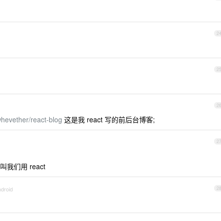
2
2
2
whevether/react-blog
这是我 react 写的前后台博客;
2
们用 react
ndroid
2