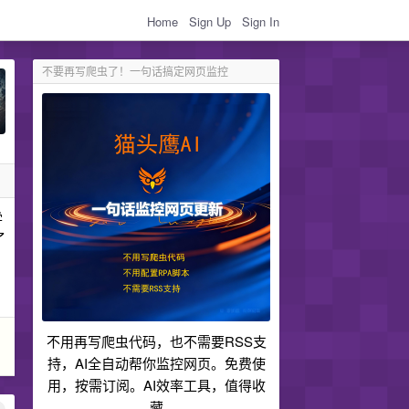
Home
Sign Up
Sign In
不要再写爬虫了！一句话搞定网页监控
学
了
不用再写爬虫代码，也不需要RSS支
持，AI全自动帮你监控网页。免费使
用，按需订阅。AI效率工具，值得收
藏