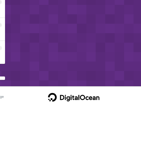
9
0
1
ge