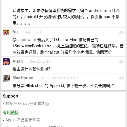
话说楼主，如果你有编译系统的需求（编个 android rom 什么
的），android 开发编译相对较大的项目。。你会恨 cpu 不够
用。。。。
ftu
Sep 3, 2017
55
@
shadownet
最后入了 LG ultra Fine 搭配自己的
15newMacBook1.1hz ，换上最细腻的壁纸，眼睛已经怀孕，音
响效果也好赞，跑 final cut 剪辑几个小片很顺。值回票价
Attan
Sep 25, 2018
56
楼主这什么软件测得？
MadHouse
Jan 30, 2019 via Android
57
求分享 Blink shell 的 Apple id, 求下载一次，不会长期霸占
Support
根据产品序列号查看状态
›
有用链接
Apple 产品更新周期
›