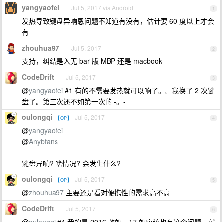
yangyaofei
Jul 5, 2017 via Android
1
发热导致键盘异响恩问题不知道有没有，估计要 60 度以上才会
有
zhouhua97
Jul 5, 2017
2
支持，纠结是入无 bar 版 MBP 还是 macbook
CodeDrift
Jul 5, 2017
3
@
yangyaofei
#1 有的不需要发热就可以响了。。我换了 2 次键
盘了。第三次还不如第一次的 -。-
oulongqi
Jul 5, 2017
OP
4
@
yangyaofei
@
Anybfans
键盘异响? 啥情况? 会发生什么?
oulongqi
Jul 5, 2017
OP
5
@
zhouhua97
主要还是看对便携性的需求高不高
CodeDrift
Jul 5, 2017
6
@
oulongqi
#4 我的是 2016 款的，17 的应该也有这个问题。就