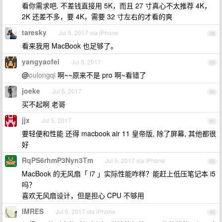
看你需求吧. 不差钱直接用 5K，而且 27 寸真心不太推荐 4K，
2K 还差不多，要 4K，需要 32 寸左右的才看的爽
taresky
Jul 5, 2017 via iPhone
38
看来我用 MacBook 也足够了。
yangyaofei
Jul 5, 2017
39
@
oulongqi
啊~~原来不是 pro 啊~看错了
joeke
Jul 5, 2017
40
买不起啊 老哥
jjx
Jul 5, 2017
41
要轻便和性能 还得 macbook air 11 皇帝版, 除了屏幕, 其他都很
好
RqPS6rhmP3Nyn3Tm
Jul 5, 2017 via iPhone
42
MacBook 的无风扇「 i7 」实际性能咋样？能赶上低压笔记本 i5
吗？
喜欢无风扇设计，但是担心 CPU 不够用
IMRES
Jul 5, 2017 via iPhone
43