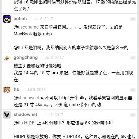
记得 16 款刚出的时候有测评说续航很差，17 款的续航已经是亮
点了吗？
auhah
Jul 6, 2017
44
@
usedname
来自苹果官网。。。。发现差异了，lz 的是
MacBook 我是 mbp
@
ftu
都是泪啊，我都纳闷别人的本子续航那么久是怎么来的
gongzhang
Jul 6, 2017
45
楼主头像和我的很像哈哈
我是 14 年的 15 寸 pro 顶配，性能好就是重了点，一直用到现
在
ftu
Jul 6, 2017
46
@
shadownet
可不可以 hidpi 开个 4k，我看苹果官网的显示器
还是 21 寸 4k= =。。不知道 nmb 带不带的动
shadownet
Jul 6, 2017
47
@
ftu
HIDPI 上 4K 分辨率？那应该要 8K 的分辨率吧
HIDPI 都是缩放的，你要 HIDPI 4K，这种显示器现在的 5K 也应