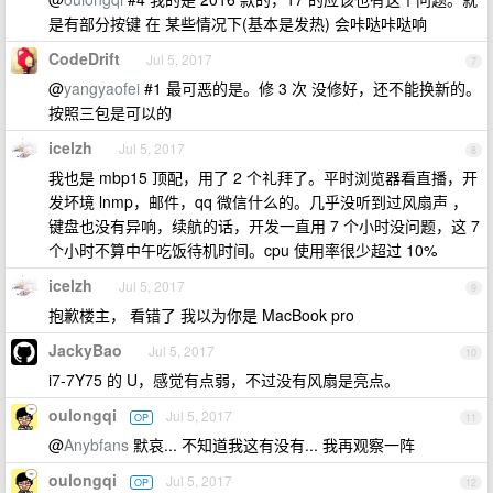
是有部分按键 在 某些情况下(基本是发热) 会咔哒咔哒响
CodeDrift
Jul 5, 2017
7
@
yangyaofei
#1 最可恶的是。修 3 次 没修好，还不能换新的。
按照三包是可以的
icelzh
Jul 5, 2017
8
我也是 mbp15 顶配，用了 2 个礼拜了。平时浏览器看直播，开
发坏境 lnmp，邮件，qq 微信什么的。几乎没听到过风扇声 ，
键盘也没有异响，续航的话，开发一直用 7 个小时没问题，这 7
个小时不算中午吃饭待机时间。cpu 使用率很少超过 10%
icelzh
Jul 5, 2017
9
抱歉楼主， 看错了 我以为你是 MacBook pro
JackyBao
Jul 5, 2017
10
i7-7Y75 的 U，感觉有点弱，不过没有风扇是亮点。
oulongqi
Jul 5, 2017
OP
11
@
Anybfans
默哀... 不知道我这有没有... 我再观察一阵
oulongqi
Jul 5, 2017
OP
12