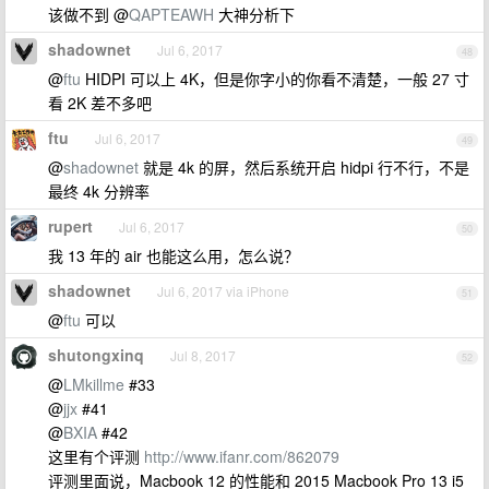
该做不到 @
QAPTEAWH
大神分析下
shadownet
Jul 6, 2017
48
@
ftu
HIDPI 可以上 4K，但是你字小的你看不清楚，一般 27 寸
看 2K 差不多吧
ftu
Jul 6, 2017
49
@
shadownet
就是 4k 的屏，然后系统开启 hidpi 行不行，不是
最终 4k 分辨率
rupert
Jul 6, 2017
50
我 13 年的 air 也能这么用，怎么说？
shadownet
Jul 6, 2017 via iPhone
51
@
ftu
可以
shutongxinq
Jul 8, 2017
52
@
LMkillme
#33
@
jjx
#41
@
BXIA
#42
这里有个评测
http://www.ifanr.com/862079
评测里面说，Macbook 12 的性能和 2015 Macbook Pro 13 i5