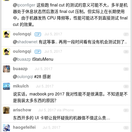
@
ipconfiger
这些跑 final cut 的测试的意义可能不大，多半是机
器处于休息状态然后激活 final cut 压制。但实际上在长期使用
中，由于机器发热 CPU 降频等，性能可能达不到直接测试 final
cut 的效果。
oulongqi
Jul 5, 2017
OP
27
@
shadownet
有这等事.. 再用一段时间看有没有机会测试到了..
oulongqi
Jul 5, 2017
OP
28
@
buaazp
iStatuMenu
buaazp
Jul 5, 2017
29
@
oulongqi
#28 感谢
mikulch
Jul 5, 2017
30
说实话，macbook pro 2017 我对性能不是很满意。不知道是不
是我装太多东西的原因？
arischow
Jul 5, 2017 via iPhone
31
东西开多的 UI 卡顿让我怀疑我的机器值不值这么贵…
haogefeifei
Jul 5, 2017
32