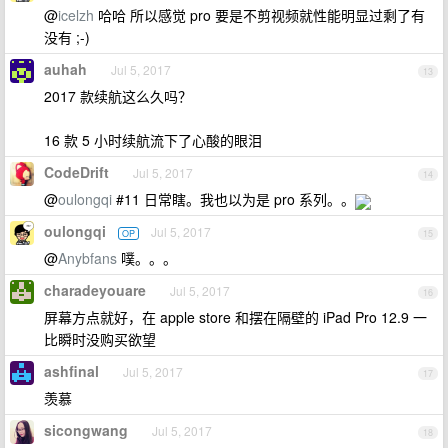
@
icelzh
哈哈 所以感觉 pro 要是不剪视频就性能明显过剩了有
没有 ;-)
auhah
Jul 5, 2017
13
2017 款续航这么久吗？
16 款 5 小时续航流下了心酸的眼泪
CodeDrift
Jul 5, 2017
14
@
oulongqi
#11 日常瞎。我也以为是 pro 系列。。
oulongqi
Jul 5, 2017
OP
15
@
Anybfans
噗。。。
charadeyouare
Jul 5, 2017
16
屏幕方点就好，在 apple store 和摆在隔壁的 iPad Pro 12.9 一
比瞬时没购买欲望
ashfinal
Jul 5, 2017
17
羡慕
sicongwang
Jul 5, 2017
18