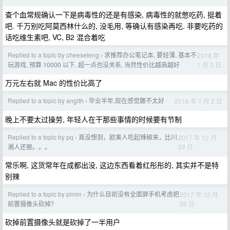
查个血常规确认一下是病毒性的还是有感染, 病毒性的就憋吃药, 挺着
吧. 千万别吃阿莫西林什么的, 没毛用, 等确认有感染再吃. 非要吃药的
话吃维生素吧, VC, B2 混合着吃
Replied to a topic by cheeseleng
求推荐办公笔记本, 要轻薄, 基本不
2018 年
›
1 月 3 日
玩游戏, 预算 10000 以下, 超一点也没关系, 当然性价比越高越好
万元左右就 Mac 的性价比高了
Replied to a topic by angith
毕业半年,现在感觉腰不太好
2018 年 1 月 2 日
›
晚上不要太过操劳, 年轻人在干那些事情的时候要有节制
Replied to a topic by pq
真没想到，欧美人吃起辣椒来，比川
2017 年 12 月
›
29 日
湘人还狠。。。
常乐啊, 这货常年在成都出没, 这边东西看着红彤彤的, 其实并不是特
别辣
Replied to a topic by pimin
为什么目前没有全面屏手机考虑把
2017 年 12 月
›
26 日
前置摄像头砍掉？
砍掉前置摄像头就是砍掉了一半用户