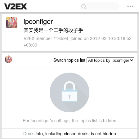
ipconfiger
其实我是一个二手的段子手
V2EX member #16594, joined on 2012-02-10 23:18:52
+08:00
Switch topics list
Per ipconfiger's settings, the topics list is hidden
Deals
info, including closed deals, is not hidden