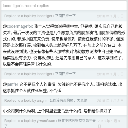
ipconfiger's recent replies
Replied to a topic by ipconfiger
正面回应一下
2018 年 1 月 5 日
›
@
codermagefox
我个人觉得你说得很中肯, 但是呢, 确实我自己也被
欠着, 最后一次发的工资也是几个愿意负责的股东凑钱用股东借款的形
式付的, 都是小股东来负责, 说来也是讽刺, 按责任我该付的不多, 但是
还是上次那样凑, 轮到每人头上就是好几万了, 在加上之前的缺口, 本
来就没赚到钱, 也没有像有些人那样拿到钱就想方设法往自己兜里转,
确实是没有余力. 说自私点吧, 还是先考虑自己的家人. 这次学到点了,
以后不会再轻易背书什么的.
Replied to a topic by ipconfiger
正面回应一下
2018 年 1 月 5 日
›
@
jamfer
这不是我个人的事情, 欠钱的也不是我个人, 请相信法律. 出
这事抓住个人就往死里整, 不合适
Replied to a topic by arsgm
公司没有架构师，怎么整！
2018 年 1 月 3 日
›
小公司架什么构啊, 上个阿里云亚马逊什么的, 啥都给你搞好了
Replied to a topic by yiwanGwan
感冒不吃药坚持到第三天
2018 年 1 月 3
›
日
了