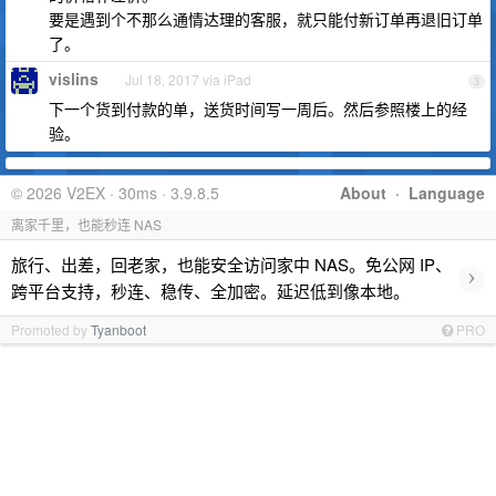
要是遇到个不那么通情达理的客服，就只能付新订单再退旧订单
了。
vislins
Jul 18, 2017 via iPad
3
下一个货到付款的单，送货时间写一周后。然后参照楼上的经
验。
© 2026 V2EX · 30ms · 3.9.8.5
About
·
Language
离家千里，也能秒连 NAS
旅行、出差，回老家，也能安全访问家中 NAS。免公网 IP、
›
跨平台支持，秒连、稳传、全加密。延迟低到像本地。
Promoted by
Tyanboot
PRO