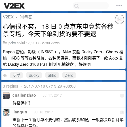
V2EX
问与答
›
心情很不爽， 18 日 0 点京东电竞装备秒
杀专场，今天下单到货的要不要退
By
ipchy
at Jul 17, 2017 · 2780 views
Rapoo 雷柏，影级（ iNSIST ），Akko 艾酷 Ducky Zero，Cherry 樱
桃，iKBC 等等各种降价，各种优惠券，而我才刚刚买了一款 Akko 艾
酷 Ducky Zero 3108 PBT 侧刻 机械键盘 ，好烦啊
艾酷
ducky
akko
Zero
3 replies
•
2017-07-18 07:13:29 +08:00
cnallenzhao
Jul 17, 2017
1
价格保护？
jianqun
Jul 18, 2017
2
重新下一个新订单不要付款，然后联系客服，一般都会以新订单
的价格补差价。