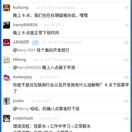
kuhung
Jul 19, 2017 via Android
8
晚上 8 点，我们也在处理疑难杂症。嘿嘿
harry890829
Jul 19, 2017
9
晚上 8 点是正常下班时间
JAVAER
Jul 19, 2017 via Android
OP
10
@
davy1995
找个偏向开发就行
Hilong
Jul 19, 2017 via Android
11
@
harry890829
晚上八点属于早退
mokeyjay
Jul 19, 2017
12
你是不是对互联网行业以及开发岗有什么误解啊？ 8 点下班算早
了
joeke
Jul 19, 2017
13
@
Hilong
哈哈，的确八点算准时下班
coderluan
Jul 19, 2017
14
错误流程：低薪水->工作中学习->正常薪水