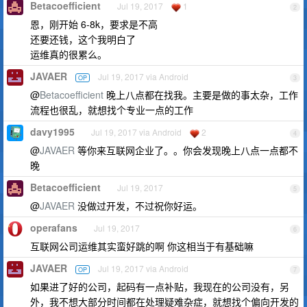
Betacoefficient
Jul 19, 2017
1
2
恩，刚开始 6-8k，要求是不高
还要还钱，这个我明白了
运维真的很累么。
JAVAER
Jul 19, 2017 via Android
OP
3
@
Betacoefficient
晚上八点都在找我。主要是做的事太杂，工作
流程也很乱，就想找个专业一点的工作
davy1995
Jul 19, 2017 via Android
2
4
@
JAVAER
等你来互联网企业了。。你会发现晚上八点一点都不
晚
Betacoefficient
Jul 19, 2017
5
@
JAVAER
没做过开发，不过祝你好运。
operafans
Jul 19, 2017
6
互联网公司运维其实蛮好跳的啊 你这相当于有基础嘛
JAVAER
Jul 19, 2017 via Android
OP
7
如果进了好的公司，起码有一点补贴，我现在的公司没有，另
外，我不想大部分时间都在处理疑难杂症，就想找个偏向开发的