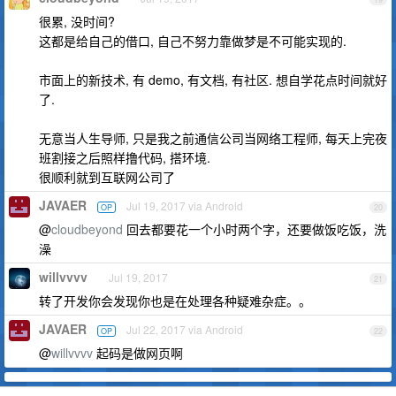
很累, 没时间?
这都是给自己的借口, 自己不努力靠做梦是不可能实现的.
市面上的新技术, 有 demo, 有文档, 有社区. 想自学花点时间就好
了.
无意当人生导师, 只是我之前通信公司当网络工程师, 每天上完夜
班割接之后照样撸代码, 搭环境.
很顺利就到互联网公司了
JAVAER
Jul 19, 2017 via Android
OP
20
@
cloudbeyond
回去都要花一个小时两个字，还要做饭吃饭，洗
澡
willvvvv
Jul 19, 2017
21
转了开发你会发现你也是在处理各种疑难杂症。。
JAVAER
Jul 22, 2017 via Android
OP
22
@
willvvvv
起码是做网页啊