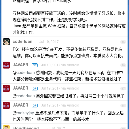
正确流程：自学 /培训->正常薪水
互联网公司都要直接能干活的，没时间给你慢慢学习成长，楼主
现在辞职也找不到工作，还是好好学习吧。
Java 起码学到主流 Web 框架，自己能搭个简单的网站这种程度
才能找工作。
coderluan
Jul 19, 2017
15
PS：楼主你这是运维转开发，不是传统转互联网，互联网也有
运维，你可以直接去面试，能多挣点加班费，本质没太大变化。
JAVAER
Jul 19, 2017 via Android
OP
16
@
coderluan
感谢回复，我就是一天到晚都在写 sql，在工作中
大部分接触的都是业务代码，那些框架，新技术就没接触过了
JAVAER
Jul 19, 2017 via Android
OP
17
@
coderluan
另外回家都已经很累了，再过两三个小时就睡觉了
JAVAER
Jul 19, 2017 via Android
OP
18
@
mokeyjay
重点不是几点下班，而是学不了什么了，回去之后
也没时间学，根本接触不了市面上的新技术
cloudbeyond
Jul 19, 2017
19