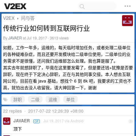
V2EX
问与答
›
传统行业如何转到互联网行业
By
JAVAER
at Jul 19, 2017 · 3613 views
如题，工作一年多，运维的，每天临时增加任务，或者处理二级单位
的各种疑难杂症，而且还要开发模块给二级单位使用，二级单位的业
务需求不是很懂，还问我们运维部怎么处理。我也算是服了。
其实去年就想辞职了，毕竟在这里要发霉了，但是要还钱+犹豫是否要
辞职，现在终于下定决心辞职，正在与其他同事交接。本人想去互联
网公司，目前在看 java 基础，想找个 6 到 8k 吧，我要求的工资也不
高，就怕出去没人收留我，请大神回答一下，谢谢
辞职
二级
运维
单位
22 replies
•
2017-07-22 12:26:39 +08:00
JAVAER
Jul 19, 2017 via Android
OP
1
顶下