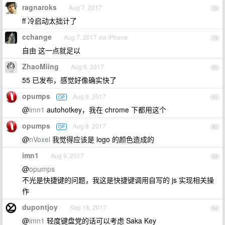
ragnaroks
Aug 7, 2017
78
ff 冷启动太拙计了
cchange
Aug 7, 2017 via iPhone
79
自由 这一点就足以
ZhaoMiing
Aug 9, 2017
80
55 已发布，感觉好像确实快了
opumps
Aug 9, 2017
OP
81
@
imn1
autohotkey，我在 chrome 下都用这个
opumps
Aug 9, 2017
OP
82
@
nVoxel
我觉得应该是 logo 的颜色造成的
imn1
Aug 9, 2017
83
@
opumps
不光是快捷键的问题，我这是快捷键调用自写的 js 实现相关操
作
dupontjoy
Sep 18, 2017
84
@
imn1
轻度键盘党的话可以考虑 Saka Key