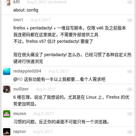
kfll
Aug 5, 2017 via Android
43
about: config
imn1
Aug 5, 2017
44
firefox + pentadactyl + 一堆自写脚本，仅限 v46 及之前版本
我连密码都在这里搞定，不需要外部提供工具
不过，firefox v57 估计 pentadactyl 要废了
现在很头痛没了 pentadactyl 怎么办，已经习惯了各种自定义热
键进行快速浏览
redapple0204
Aug 5, 2017
45
@
K0
这些功能有一半以上我都要....看个人需求吧
nullizer
Aug 5, 2017
46
6 楼在理，说出了我想说的。尤其是在 Linux 上，Firefox 的优
势更加明显。
muren
Aug 5, 2017
47
习惯的问题，反正你的桌面不可能只有一个浏览器。
raptor
Aug 5, 2017
48