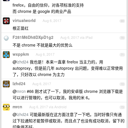
firefox，自由的信仰，对各项标准的支持
而 chrome 是 google 的商业产品
virtualworld
Aug 6, 2017
69
根正苗红
F281M6Dh8DXpD1g2
Aug 6, 2017 via iPad
70
不是 chrome 不就是最大的优势么
wxppkm
Aug 6, 2017
71
@
lzhd24
我也是！本来一直拿 firefox 当主力的，用
autoproxy，但是前几年 autoproxy 出问题，变得难以正常使用
了，只好改以 chrome 为主力
lzhd24
Aug 6, 2017
72
@
mrcn
#66 刚才试了一下，我的安卓版 chrome 浏览器下载是
可以进行管理的，也可以取消，我用的米 6。
mrcn
Aug 6, 2017 via Android
73
@
lzhd24
可能最新版在这方面注意了一下吧。当时好像只有通
过下拉通知才能暂停或取消，而且点了也没有成功取消，留下的
印象很不好。