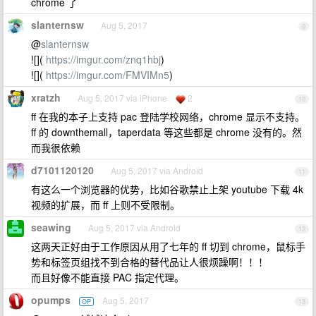
chrome 了
slanternsw
Aug 5, 2017
9
@
slanternsw
![](
https://imgur.com/znq1hbj
)
![](
https://imgur.com/FMVIMn5
)
xratzh
Aug 5, 2017 via iPhone
2
10
ff 在我的本子上支持 pac 登陆学校网络，chrome 显示不支持。
ff 的 downthemall，taperdata 等这些都是 chrome 没有的。然
而我很依赖
d7101120120
Aug 5, 2017 via Android
11
有这么一个浏览器的优势，比如谷歌禁止上架 youtube 下载 4k
视频的扩展，而 ff 上则不受限制。
seawing
Aug 5, 2017 via Android
12
这两天正好由于工作原因从用了七年的 ff 切到 chrome，鼠标手
势和标签页组找不到合格的替代品让人很烦躁啊！！！
而且好像不能直接 PAC 指定代理。
opumps
Aug 5, 2017
OP
13