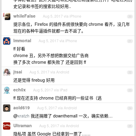
史记录和书签的搜索比较好用..
whileFalse
Aug 5, 2017 via iPhone
20
提示各位，Firefox 的插件系统很快要向 chrome 看齐，没几年
现在的各种牛逼插件就都一去不返了。
lmmortal
Aug 5, 2017 via iPhone
21
ff 好看
chrome 丑，另外不想把数据交给广告商
换了多次 chrome 都失败了 还是回到 ff
jtsai
Aug 5, 2017 via Android
22
还是觉得 firebug 好用
ech0x
Aug 5, 2017 via iPad
23
ff 现在还支持 chrome 已经弃用的一些证书（逃
aold619
Aug 5, 2017 via Android
24
@
xratzh
我还捐赠了 downthemall 一次，确实依赖…
Ultraman
Aug 5, 2017 via Android
25
隐私项 虽然 Google 已经拿到一票了……