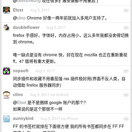
@
cevincheung
现在很多扩展安装都不用重启了
Eloxt
Aug 5, 2017
35
@
clino
Chrome 好像一两年前就加入多用户支持了。
doubleflower
Aug 5, 2017
36
firefox 手感好，字体好，内存占用小，这么多年我都没舍得切换
到 chrome。
唯一缺点是没有 chrome 快，好在现在 mozilla 也正在重新重视
ff，47 版将有重大更新。
vopsoft
Aug 5, 2017
37
同步插件和收藏不用番茄强 rss 插件极好用(界面不反人类，自
动借助 firefox 服务器同步)
clino
Aug 5, 2017 via Android
38
@
Eloxt
是不是捆绑 google 账户的那个？
如果说的是这个那很不一样
sunnybird
Aug 5, 2017 via iPhone
39
FF 的书签栏就排在下面很方便 我的所有书签都同步在 FF FF