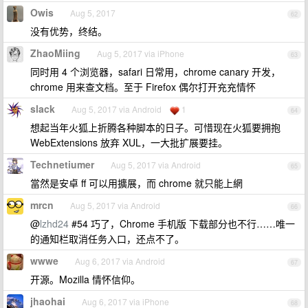
Owis
Aug 5, 2017
62
没有优势，终结。
ZhaoMiing
Aug 5, 2017 via iPhone
63
同时用 4 个浏览器，safari 日常用，chrome canary 开发，
chrome 用来查文档。至于 Firefox 偶尔打开充充情怀
slack
Aug 5, 2017 via Android
1
64
想起当年火狐上折腾各种脚本的日子。可惜现在火狐要拥抱
WebExtensions 放弃 XUL，一大批扩展要挂。
Technetiumer
Aug 5, 2017 via Android
65
當然是安卓 ff 可以用擴展，而 chrome 就只能上網
mrcn
Aug 5, 2017 via Android
66
@
lzhd24
#54 巧了，Chrome 手机版 下载部分也不行……唯一
的通知栏取消任务入口，还点不了。
wwwe
Aug 6, 2017 via Android
67
开源。Mozilla 情怀信仰。
jhaohai
Aug 6, 2017 via iPhone
68