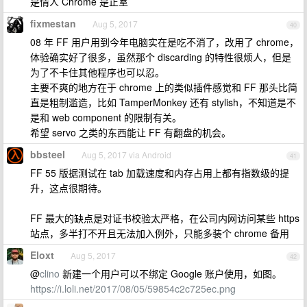
是情人 Chrome 是正室
fixmestan
Aug 5, 2017
40
08 年 FF 用户用到今年电脑实在是吃不消了，改用了 chrome，
体验确实好了很多，虽然那个 discarding 的特性很烦人，但是
为了不卡住其他程序也可以忍。
主要不爽的地方在于 chrome 上的类似插件感觉和 FF 那头比简
直是粗制滥造，比如 TamperMonkey 还有 stylish，不知道是不
是和 web component 的限制有关。
希望 servo 之类的东西能让 FF 有翻盘的机会。
bbsteel
Aug 5, 2017 via Android
41
FF 55 版据测试在 tab 加载速度和内存占用上都有指数级的提
升，这点很期待。
FF 最大的缺点是对证书校验太严格，在公司内网访问某些 https
站点，多半打不开且无法加入例外，只能多装个 chrome 备用
Eloxt
Aug 5, 2017
42
@
clino
新建一个用户可以不绑定 Google 账户使用，如图。
https://i.loli.net/2017/08/05/59854c2c725ec.png