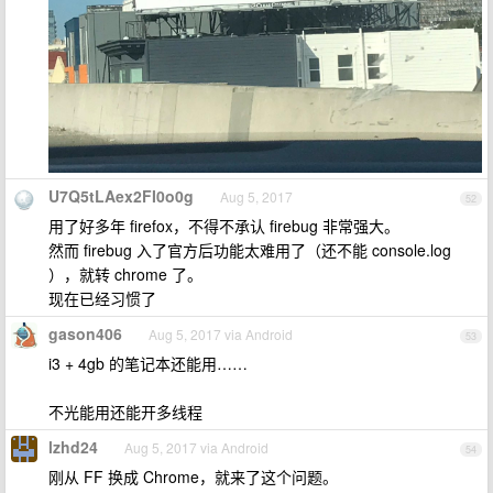
U7Q5tLAex2FI0o0g
Aug 5, 2017
52
用了好多年 firefox，不得不承认 firebug 非常强大。
然而 firebug 入了官方后功能太难用了（还不能 console.log
），就转 chrome 了。
现在已经习惯了
gason406
Aug 5, 2017 via Android
53
i3 + 4gb 的笔记本还能用……
不光能用还能开多线程
lzhd24
Aug 5, 2017 via Android
54
刚从 FF 换成 Chrome，就来了这个问题。