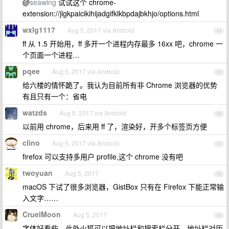
@
seawing
试试这个 chrome-
extension://jlgkpaicikihijadgifklkbpdajbkhjo/options.html
wxlg1117
Aug 5, 2017 via Android
14
ff 从 1.5 开始用，ff 多开一个进程内存最多 16xx 吧，chrome 一
个页面一个进程…
pqee
Aug 5, 2017 via Android
15
给六楼的情怀跪了。我认为目前所有非 Chrome 浏览器的优势
有且只有一个：省电
watzds
Aug 5, 2017 via Android
16
以前用 chrome，后来用 ff 了，渲染好，开多个标签页方便
clino
Aug 5, 2017 via Android
17
firefox 可以支持多用户 profile,这个 chrome 没有吧
twoyuan
Aug 5, 2017
18
macOS 下试了很多浏览器，GistBox 只有在 Firefox 下能正常输
入文字……
CruelMoon
Aug 5, 2017
19
字体好看些。此外火狐可以把地址栏和搜索栏分开，地址栏对历