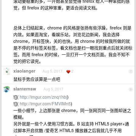
滚动要稳重的多，一开始甚至会觉得 firefox 给人一种笨拙的感
觉，但 firefox 的这种笨重，更适合阅读文档。
总体上归结起来，chrome 的风格是张扬有些浮躁，firefox 则是
内敛。如果逛淘宝，看娱乐站，浏览花边新闻，我会选择
chrome，开标签快，关的也快。用 chrome 的时候我所做的就
是不停的开标签关标签，看文档也是扫一眼找到重点后就关闭标
签。而用 firefox 的时候，一旦打开一个文档页面。我会不知不
觉的把它读完。
xiaolanger
Aug 5, 2017
2
7
鼠标手势应该算是一点吧
slanternsw
Aug 5, 2017
8
![](
http://imgur.com/znq1hbj
)
![](
http://imgur.com/FMVIMn5
)
一些小细节，上边那张是 chrome，同一张网页同一张图却迷之
模糊。
另外就是一些个人使用习惯方面。B 站支持 HTML5 player+通
过脚本开启优酷 /爱奇艺 HTML5 播放器之后我就几乎不用