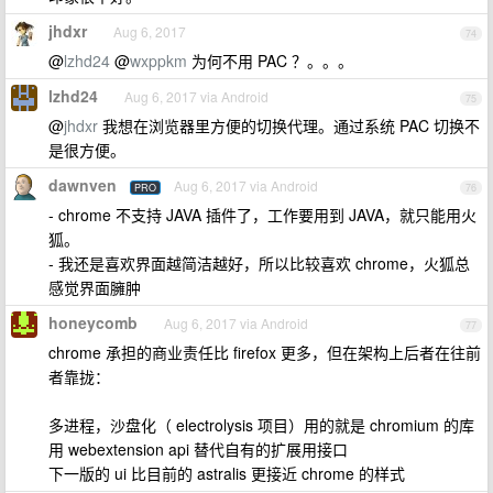
jhdxr
Aug 6, 2017
74
@
lzhd24
@
wxppkm
为何不用 PAC ？。。。
lzhd24
Aug 6, 2017 via Android
75
@
jhdxr
我想在浏览器里方便的切换代理。通过系统 PAC 切换不
是很方便。
dawnven
Aug 6, 2017 via Android
PRO
76
- chrome 不支持 JAVA 插件了，工作要用到 JAVA，就只能用火
狐。
- 我还是喜欢界面越简洁越好，所以比较喜欢 chrome，火狐总
感觉界面臃肿
honeycomb
Aug 6, 2017 via Android
77
chrome 承担的商业责任比 firefox 更多，但在架构上后者在往前
者靠拢：
多进程，沙盘化（ electrolysis 项目）用的就是 chromium 的库
用 webextension api 替代自有的扩展用接口
下一版的 ui 比目前的 astralis 更接近 chrome 的样式