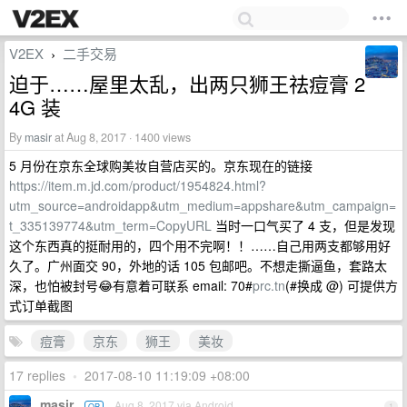
V2EX
二手交易
›
迫于……屋里太乱，出两只狮王祛痘膏 2
4G 装
By
masir
at Aug 8, 2017 · 1400 views
5 月份在京东全球购美妆自营店买的。京东现在的链接
https://item.m.jd.com/product/1954824.html?
utm_source=androidapp&utm_medium=appshare&utm_campaign=
t_335139774&utm_term=CopyURL
当时一口气买了 4 支，但是发现
这个东西真的挺耐用的，四个用不完啊！！……自己用两支都够用好
久了。广州面交 90，外地的话 105 包邮吧。不想走撕逼鱼，套路太
深，也怕被封号😂有意着可联系 email: 70#
prc.tn
(#换成 @) 可提供方
式订单截图
痘膏
京东
狮王
美妆
17 replies
•
2017-08-10 11:19:09 +08:00
masir
Aug 8, 2017 via Android
OP
1