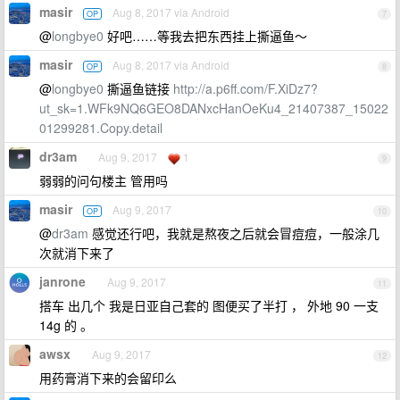
masir
Aug 8, 2017 via Android
OP
7
@
longbye0
好吧……等我去把东西挂上撕逼鱼～
masir
Aug 8, 2017 via Android
OP
8
@
longbye0
撕逼鱼链接
http://a.p6ff.com/F.XiDz7?
ut_sk=1.WFk9NQ6GEO8DANxcHanOeKu4_21407387_15022
01299281.Copy.detail
dr3am
Aug 9, 2017
1
9
弱弱的问句楼主 管用吗
masir
Aug 9, 2017
OP
10
@
dr3am
感觉还行吧，我就是熬夜之后就会冒痘痘，一般涂几
次就消下来了
janrone
Aug 9, 2017
11
搭车 出几个 我是日亚自己套的 图便买了半打 ， 外地 90 一支
14g 的 。
awsx
Aug 9, 2017
12
用药膏消下来的会留印么