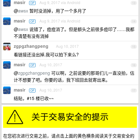
masir
Aug 9, 2017 via Android
OP
13
@
awsx
暂时没消掉，用了一个多月了
masir
Aug 9, 2017 via Android
OP
14
@
awsx
说错了，痘痘消了。但是额头之前很多痘印了……我都
不清楚有没有消掉
zgpgzhangpeng
Aug 10, 2017
15
看链接还没出掉,我可以拍下来么?
masir
Aug 10, 2017
OP
16
@
zgpgzhangpeng
可以啊，之前说要的那哥们儿一直没拍，估
计不想要了吧。你要的话，我下班回去就寄出来。
masir
Aug 10, 2017
OP
17
结贴，#15 楼已收~~
在您初次进行交易之前，请点击上面的黄色横条阅读关于交易安全的