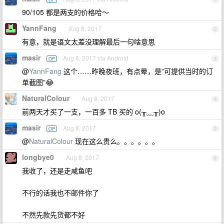
90/105 都是两支的价格哈～
YannFang
Aug 8, 2017
2
有意，就是语文太差没理解最后一句啥意思
masir
Aug 8, 2017 via Android
OP
3
@
YannFang
这个……昨晚夜班，有点晕，是”可提供当时的订
单截图”😂
NaturalColour
Aug 8, 2017
4
前两天才买了一支，一百多 TB 买的 o(╥﹏╥)o
masir
Aug 8, 2017
OP
5
@
NaturalColour
现在这么贵么。。。。。。
longbye0
Aug 8, 2017
6
我收了，还是走咸鱼吧
不行的话我也不邮件你了
不然先款先货都不好