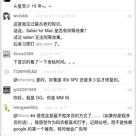
火星至少 15 年=。=
wclebb
Aug 19, 2017 via iPhone
51
这是我见过最古老的知识。
话说，Safari for Mac 是否有同等效果？
试过 safari 无法同等效果。
后来习惯打
abc.com
了。
linus3389
Aug 19, 2017
52
下意识的看了一下发帖时间。。。
TONYHEAD
Aug 19, 2017
53
@
shansing
是的，好像是 IE6 SP2 还是多少后才修复的。
jy02201949
Aug 19, 2017
54
你好，我是 GG，你是 MM 吗
mingweili0x
Aug 19, 2017
55
@
Shura
#4 感觉这是最不程序员的方式了……（如果你是程序
员的话），我感觉作为码农都喜欢打字，记网址吧，而不是依赖
google 的第一个推荐，有时候会广告呀