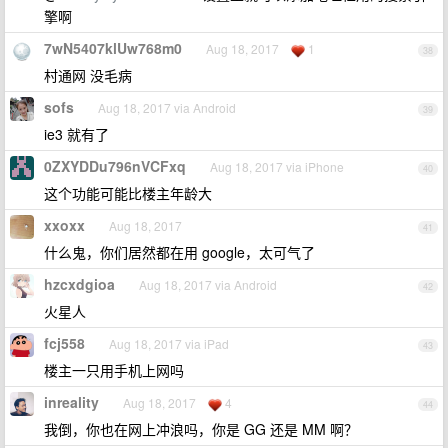
擎啊
7wN5407klUw768m0
Aug 18, 2017
1
38
村通网 没毛病
sofs
Aug 18, 2017 via Android
39
ie3 就有了
0ZXYDDu796nVCFxq
Aug 18, 2017 via iPhone
40
这个功能可能比楼主年龄大
xxoxx
Aug 18, 2017
41
什么鬼，你们居然都在用 google，太可气了
hzcxdgioa
Aug 18, 2017 via Android
42
火星人
fcj558
Aug 18, 2017 via iPad
43
楼主一只用手机上网吗
inreality
Aug 18, 2017
4
44
我倒，你也在网上冲浪吗，你是 GG 还是 MM 啊？