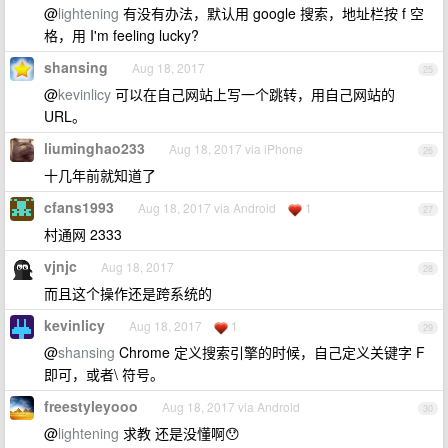
@
lightening
有没有办法，默认用 google 搜索，地址栏按 f 空
格，用 I'm feeling lucky?
shansing
Aug 18, 2017
25
@
kevinlicy
可以在自己网站上写一个跳转，用自己网站的
URL。
liuminghao233
Aug 18, 2017 via iPhone
26
十几年前就知道了
cfans1993
Aug 18, 2017 via Android
1
27
村通网 2333
vjnjc
Aug 18, 2017
28
而且这个操作还是跨系统的
kevinlicy
Aug 18, 2017
1
29
@
shansing
Chrome 定义搜索引擎的时候，自己定义关键字 F
即可，或者\ 符号。
freestyleyooo
Aug 18, 2017 via Android
30
@
lightening
求教 还是没懂啊😯