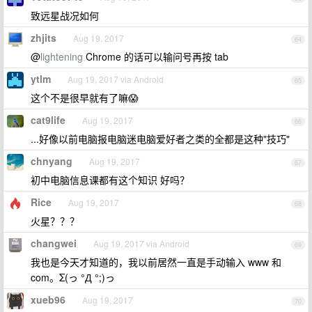
致远星战况如何
zhjits
Aug 19, 2017
64
@
lightening
Chrome 的话可以输问号再按 tab
ytlm
Aug 19, 2017 via Android
65
这个不是很早就有了嘛😱
cat9life
Aug 19, 2017
66
...好像以前电脑报电脑迷电脑爱好者之类的全都是这种"技巧"
chnyang
Aug 19, 2017
67
初中电脑信息课都有这个知识 好吗？
Rice
Aug 19, 2017
68
火星？？？
changwei
Aug 19, 2017 via Android
69
我也是今天才知道的，我以前居然一直是手动输入 www 和
com。Σ(っ °Д °;)っ
xueb96
Aug 19, 2017
70