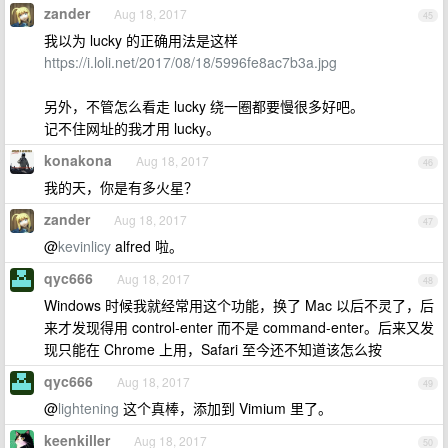
zander
Aug 18, 2017
45
我以为 lucky 的正确用法是这样
https://i.loli.net/2017/08/18/5996fe8ac7b3a.jpg
另外，不管怎么看走 lucky 绕一圈都要慢很多好吧。
记不住网址的我才用 lucky。
konakona
Aug 18, 2017
46
我的天，你是有多火星？
zander
Aug 18, 2017
47
@
kevinlicy
alfred 啦。
qyc666
Aug 18, 2017
48
Windows 时候我就经常用这个功能，换了 Mac 以后不灵了，后
来才发现得用 control-enter 而不是 command-enter。后来又发
现只能在 Chrome 上用，Safari 至今还不知道该怎么按
qyc666
Aug 18, 2017
49
@
lightening
这个真棒，添加到 Vimium 里了。
keenkiller
Aug 18, 2017
50