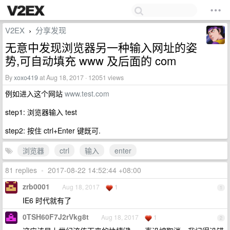
V2EX
分享发现
›
无意中发现浏览器另一种输入网址的姿
势,可自动填充 www 及后面的 com
By
xoxo419
at Aug 18, 2017 · 12051 views
例如进入这个网站
www.test.com
step1: 浏览器输入 test
step2: 按住 ctrl+Enter 键既可.
浏览器
ctrl
输入
enter
81 replies
•
2017-08-22 14:52:44 +08:00
zrb0001
Aug 18, 2017
1
1
IE6 时代就有了
0TSH60F7J2rVkg8t
Aug 18, 2017
1
2