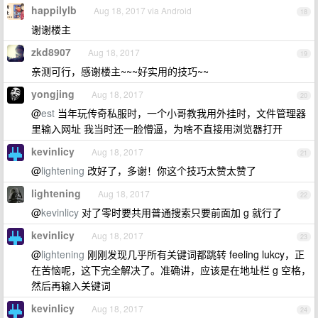
happilylb
Aug 18, 2017 via Android
18
谢谢楼主
zkd8907
Aug 18, 2017
19
亲测可行，感谢楼主~~~好实用的技巧~~
yongjing
Aug 18, 2017
20
@
est
当年玩传奇私服时，一个小哥教我用外挂时，文件管理器
里输入网址 我当时还一脸懵逼，为啥不直接用浏览器打开
kevinlicy
Aug 18, 2017
21
@
lightening
改好了，多谢！你这个技巧太赞太赞了
lightening
Aug 18, 2017
22
@
kevinlicy
对了零时要共用普通搜索只要前面加 g 就行了
kevinlicy
Aug 18, 2017
23
@
lightening
刚刚发现几乎所有关键词都跳转 feeling lukcy，正
在苦恼呢，这下完全解决了。准确讲，应该是在地址栏 g 空格，
然后再输入关键词
kevinlicy
Aug 18, 2017
24